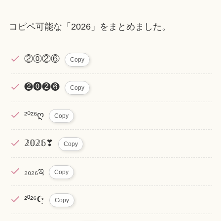
コピペ可能な「2026」をまとめました。
②⓪②⑥
Copy
❷⓿❷❻
Copy
²⁰²⁶ღ
Copy
𝟚𝟘𝟚𝟞❣
Copy
₂₀₂₆ಇ
Copy
²⁰²⁶☪̣̩
Copy