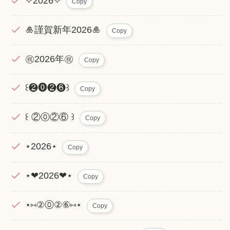
✧2026✧
Copy
🎍謹賀新年2026🎍
Copy
㊗️2026年㊗️
Copy
꒰❷⓿❷❻꒱
Copy
꒰ ②⓪②⑥ ꒱
Copy
⋆2026⋆
Copy
⋆❤︎2026❤︎⋆
Copy
⋆⑅②⓪②⑥⑅⋆
Copy