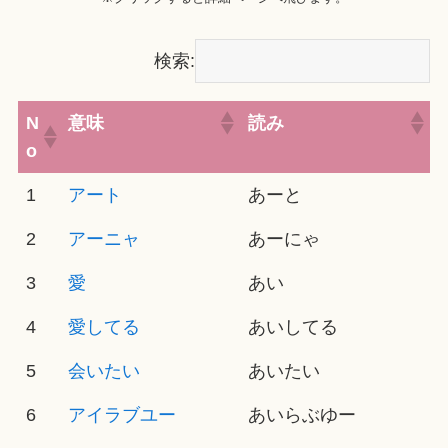
検索:
N
意味
読み
o
1
アート
あーと
2
アーニャ
あーにゃ
3
愛
あい
4
愛してる
あいしてる
5
会いたい
あいたい
6
アイラブユー
あいらぶゆー