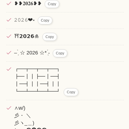
❥❥𝟐𝟎𝟐𝟔❥❥
Copy
𝟸𝟶𝟸𝟼❤︎⋆
Copy
⛩️𝟮𝟬𝟮𝟲🎍
Copy
– ̗̀ ☆ 2026 ☆* ̖́-
Copy
┏━┳━┳━┳━┓
┣━┃┃┣━┃━┫
┃━┫┃┃━┫┃┃
┗━┻━┻━┻━┛
Copy
∧w/)
彡・ ＼
彡ヽ_＿)