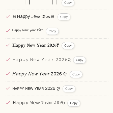
┃┃ ┃┃
Copy
🎍Happy 𝒩𝑒𝓌 𝒴𝑒𝒶𝓇🎍
Copy
ᴴᵃᵖᵖʸ ᴺᵉʷ ᵞᵉᵃʳ ²⁰²⁶
Copy
𝐇𝐚𝐩𝐩𝐲 𝐍𝐞𝐰 𝐘𝐞𝐚𝐫 𝟐𝟎𝟐𝟔❣
Copy
𝙷𝚊𝚙𝚙𝚢 𝙽𝚎𝚠 𝚈𝚎𝚊𝚛 𝟸𝟶𝟸𝟼ಇ
Copy
𝘏𝘢𝘱𝘱𝘺 𝘕𝘦𝘸 𝘠𝘦𝘢𝘳 𝟤𝟢𝟤𝟨 ☪̣̩
Copy
ʜᴀᴘᴘʏ ɴᴇᴡ ʏᴇᴀʀ 2026 ღ
Copy
ℍ𝕒𝕡𝕡𝕪 ℕ𝕖𝕨 𝕐𝕖𝕒𝕣 𝟚𝟘𝟚𝟞
Copy