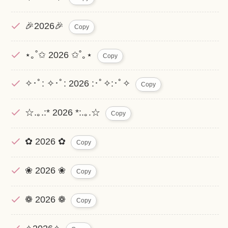
🎉2026🎉
Copy
⋆｡˚✩ 2026 ✩˚｡⋆
Copy
✧･ﾟ: ✧･ﾟ: 2026 :･ﾟ✧:･ﾟ✧
Copy
☆.｡.:* 2026 *:.｡.☆
Copy
✿ 2026 ✿
Copy
❀ 2026 ❀
Copy
❁ 2026 ❁
Copy