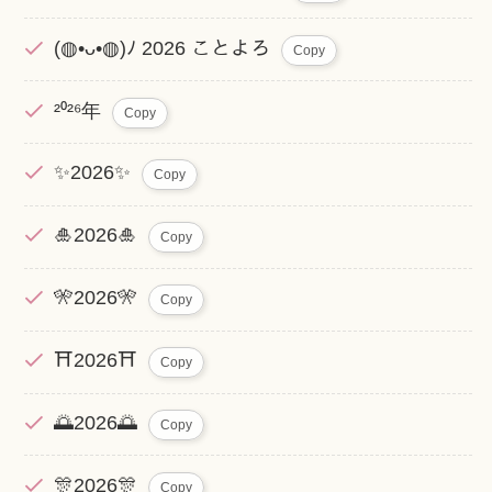
(◍•ᴗ•◍)ﾉ 2026 ことよろ
Copy
²⁰²⁶年
Copy
✨2026✨
Copy
🎍2026🎍
Copy
🎌2026🎌
Copy
⛩️2026⛩️
Copy
🌅2026🌅
Copy
🎊2026🎊
Copy