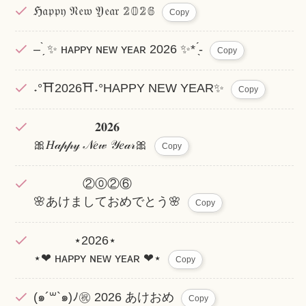
ℌ𝔞𝔭𝔭𝔶 𝔑𝔢𝔴 𝔜𝔢𝔞𝔯 𝟚𝟘𝟚𝟞
Copy
– ̗̀ ✨ ʜᴀᴘᴘʏ ɴᴇᴡ ʏᴇᴀʀ 2026 ✨* ̖́-
Copy
˖°⛩️2026⛩️˖°HAPPY NEW YEAR✨
Copy
𝟐𝟎𝟐𝟔
🎀𝐻𝒶𝓅𝓅𝓎 𝒩𝑒𝓌 𝒴𝑒𝒶𝓇🎀
Copy
②⓪②⑥
🌸あけましておめでとう🌸
Copy
⋆2026⋆
⋆❤︎ ʜᴀᴘᴘʏ ɴᴇᴡ ʏᴇᴀʀ ❤︎⋆
Copy
(๑´꒳`๑)ﾉ㊗️ 2026 あけおめ
Copy