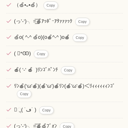
（🍏•᎑•🍏）
Copy
(っ’-‘)╮ =͟͟͞͞🍎ｱｯﾎﾟｰｱﾀｧｧｧｯｸ
Copy
🍏o( ︎^-^ 🍏o)(o🍎︎^-^ )o🍎
Copy
( *Ꙭ)
Copy
🍎( ‘-‘ 🍎 )ﾘﾝｺﾞﾊﾟﾝﾁ
Copy
ﾘﾝ🍎(‘ω’🍎)(🍎’ω’)🍎ﾘﾝ(🍎’ω’🍎)＜ﾘｨｨｨｨｨｨﾝｺﾞ
Copy
ૢ( ˙ڡ˙ )
Copy
(っ’-‘)╮ =͟͟͞͞🍎🍏ﾌﾞｫﾝ
Copy