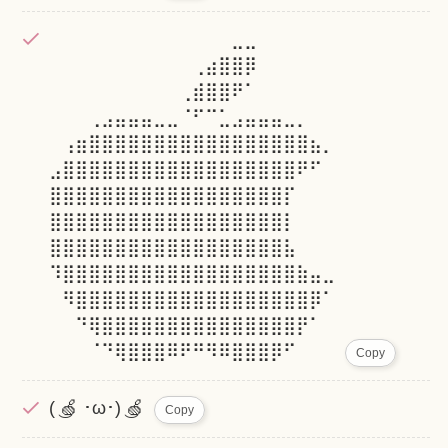
⠀⠀⠀⠀⠀⠀⠀⠀⠀⠀⠀⠀⠀⠀⣀⣀⠀⠀⠀⠀⠀⠀
⠀⠀⠀⠀⠀⠀⠀⠀⠀⠀⠀⢀⣴⣿⣿⡿⠀⠀⠀⠀⠀⠀
⠀⠀⠀⠀⠀⠀⠀⠀⠀⠀⢀⣾⣿⣿⠟⠁⠀⠀⠀⠀⠀⠀
⠀⠀⠀⢀⣠⣤⣤⣤⣀⣀⠈⠋⠉⣁⣠⣤⣤⣤⣀⡀⠀⠀
⠀⢠⣶⣿⣿⣿⣿⣿⣿⣿⣿⣿⣿⣿⣿⣿⣿⣿⣿⣿⣦⡀
⣠⣿⣿⣿⣿⣿⣿⣿⣿⣿⣿⣿⣿⣿⣿⣿⣿⣿⣿⠟⠋⠀
⣿⣿⣿⣿⣿⣿⣿⣿⣿⣿⣿⣿⣿⣿⣿⣿⣿⣿⡏⠀⠀⠀
⣿⣿⣿⣿⣿⣿⣿⣿⣿⣿⣿⣿⣿⣿⣿⣿⣿⣿⡇⠀⠀⠀
⣿⣿⣿⣿⣿⣿⣿⣿⣿⣿⣿⣿⣿⣿⣿⣿⣿⣿⣧⠀⠀⠀
⠹⣿⣿⣿⣿⣿⣿⣿⣿⣿⣿⣿⣿⣿⣿⣿⣿⣿⣿⣷⣤⣀
⠀⠻⣿⣿⣿⣿⣿⣿⣿⣿⣿⣿⣿⣿⣿⣿⣿⣿⣿⣿⡿⠁
⠀⠀⠙⢿⣿⣿⣿⣿⣿⣿⣿⣿⣿⣿⣿⣿⣿⣿⣿⡟⠁⠀
⠀⠀⠀⠈⠙⢿⣿⣿⣿⠿⠟⠛⠻⠿⣿⣿⣿⡿⠋⠀⠀⠀
Copy
( ͜🍏 ･ω･) ͜🍏
Copy