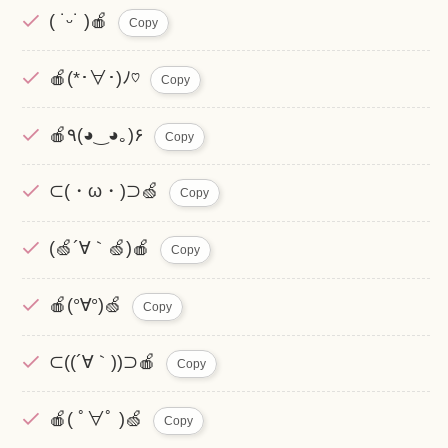
( ˙ᵕ˙ )🍎
Copy
🍎(*･∀･)ﾉ♡
Copy
🍎٩(◕‿◕｡)۶
Copy
⊂(・ω・)⊃🍏
Copy
(🍏´∀｀🍏)🍎
Copy
🍎(°∀°)🍏
Copy
⊂((´∀｀))⊃🍎
Copy
🍎( ﾟ∀ﾟ )🍏
Copy