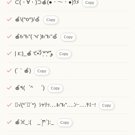
⊂(・∀・)⊃🍎(●・〜・●)ｳﾒ
Copy
🍎\(^o^)/🍏
Copy
🍎ŧ‹”ŧ‹”( ‘ч’ )ŧ‹”ŧ‹”🍏
Copy
| ε:)_🍎 ‎੯•́ʔ̋ ͙͛*͛ ͙͛*͛ ͙͛̋و
Copy
(´｀🍎)
Copy
🍎٩(゜^ ゜)
Copy
√(*`∇´*) ｼｬﾘｯ….ŧ‹”ŧ‹”….ﾝｰ….ﾔﾐｰ!
Copy
🍎☠️_:( _ ́ཫ`):_
Copy