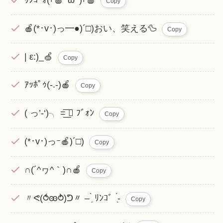
Copy
🍎(*･v･)っ━●)´□)おい、笑える🦆
Copy
| ε:)_🍏
Copy
ｱｯﾎﾟｩ(-.-)🍎
Copy
( っ’-‘)╮ =͟͟͞͞  ﾌﾞｫﾝ
Copy
(*･v･)っｰ🍎)´□)
Copy
∩(´^ヮ^｀)∩🍎
Copy
〃ᕙ(⥀ꙭ⥁)ᕤ〃 – ̗̀ ﾘﾝｺﾞ ̖́-
Copy