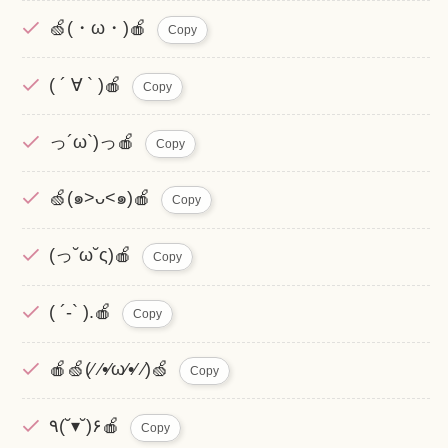
🍏(・ω・)🍎
Copy
( ´ ∀ ` )🍎
Copy
っ´ω`)っ🍎
Copy
🍏(๑>ᴗ<๑)🍎
Copy
(っ˘ω˘ς)🍎
Copy
( ´-` ).🍎
Copy
🍎🍏(⁄ ⁄•⁄ω⁄•⁄ ⁄)🍏
Copy
٩(˘▾˘)۶🍎
Copy