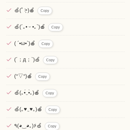
🍏(˚ ˃̣̣̣̣̣̣̣̣̣̣̣̣̣̣̣̣̣̣̣̣̣̣̣̣̣̣̣̣̣̣̣̣̣̣̣̣̣̣̣̣̣̣̣̣̣̣̣̣̣̣̣̣̣̣)🍎
Copy
🍏(´｡• ᵕ •｡`)🍎
Copy
( ´•ω•`)🍎
Copy
(´；д；`)🍏
Copy
(°▽°)🍎
Copy
🍏(｡•́‿•̀｡)🍎
Copy
🍏(｡♥‿♥｡)🍎
Copy
٩(◕‿◕｡)۶🍏
Copy