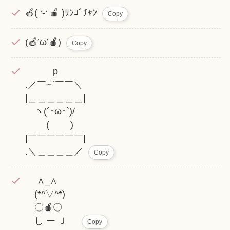
🍎( ‘-‘ 🍎 )ﾘﾝｺﾞﾁｬﾝ
Copy
(🍎’ω’🍎)
Copy
p
.／￣~`￣￣＼
|＿＿＿＿＿＿|
ヽ(´･ω･`)/
( )
|￣￣￣￣￣￣|
.＼＿＿＿＿／
Copy
∧_∧
(*^▽^*)
〇🍎〇
し ー Ｊ
Copy