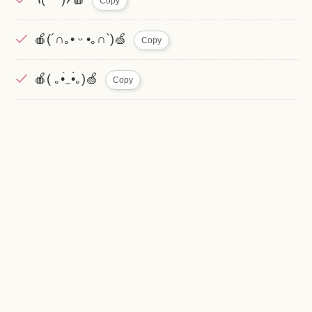
Copy
🍎(´∩｡• ᵕ •｡∩`)🍏
Copy
🍎( ｡•́‿•̀｡)🍏
Copy