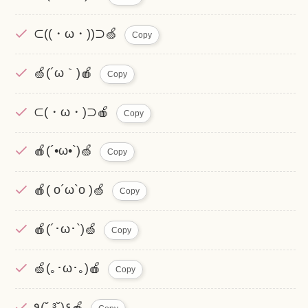
⊂((・ω・))⊃🍏
Copy
🍏(´ω｀)🍎
Copy
⊂(・ω・)⊃🍎
Copy
🍎(´•ω•`)🍏
Copy
🍎( o´ω`o )🍏
Copy
🍎(´･ω･`)🍏
Copy
🍏(｡･ω･｡)🍎
Copy
٩(˘ ³˘)۶🍎