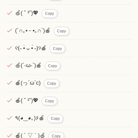
🍏( ˘ ³˘)💖
Copy
(´∩｡• ᵕ •｡∩`)🍎
Copy
୧(˵ •̀ ᴗ •́ ˵)୨🍎
Copy
🍏(´-ω-`)🍎
Copy
🍎(っ´ω`c)
Copy
🍎( ˘ ³˘)💖
Copy
٩(◕‿◕｡)۶🍎
Copy
🍎( ´ ▽ ` )🍏
Copy