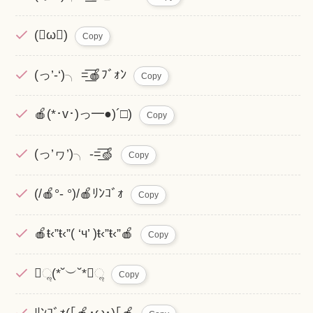
(ω)
Copy
(っ’-‘)╮ =͟͟͞͞🍎ﾌﾞｫﾝ
Copy
🍎(*･v･)っ━●)´□)
Copy
(っ’ヮ’)╮ -=͟͟͞͞🍏
Copy
(/🍎°- °)/🍎ﾘﾝｺﾞｫ
Copy
🍎ŧ‹”ŧ‹”( ‘ч’ )ŧ‹”ŧ‹”🍎
Copy
ૢ(*˘︶˘*ૢ
Copy
ﾘﾝｺﾞｫ(｢🍎･ω･)｢🍎