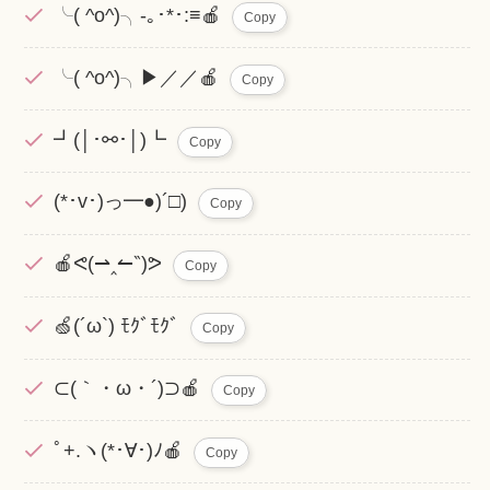
╰( ^o^)╮-｡･*･:≡🍎
Copy
╰( ^o^)╮▶︎／／🍎
Copy
┛(│･⚯･│)┗
Copy
(*･v･)っ━●)´□)
Copy
🍎ᕙ(⇀‸↼‶)ᕗ
Copy
🍏(´ω`) ﾓｸﾞﾓｸﾞ
Copy
⊂(｀・ω・´)⊃🍎
Copy
ﾟ+.ヽ(*･∀･)ﾉ🍎
Copy