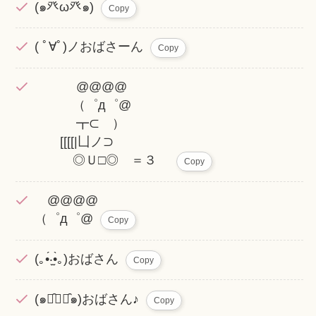
(๑癶ω癶๑)
Copy
( ﾟ∀ﾟ)ノおばさーん
Copy
@@@@
（゜д゜@
┳⊂ ）
[[[[|凵ノ⊃
◎Ｕ□◎ ＝３
Copy
@@@@
（゜д゜@
Copy
(｡•́‧̫•̀｡)おばさん
Copy
(๑･̑◡･̑๑)おばさん♪
Copy