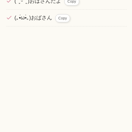
( ˘͈ ᵕ ˘͈ )おばさんだよ
Copy
(｡•́ω•̀｡)おばさん
Copy