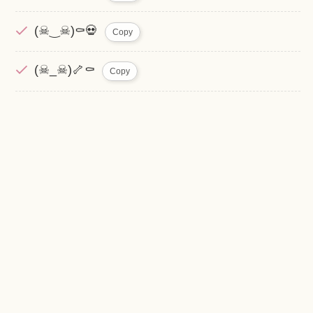
(☠‿☠)⚰️💀
Copy
(☠_☠)🦴⚰️
Copy