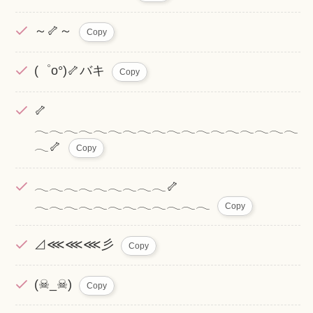
～🦴～
Copy
(゜o°)🦴バキ
Copy
🦴
𓂃𓂃𓂃𓂃𓂃𓂃𓂃𓂃𓂃𓂃𓂃𓂃𓂃𓂃𓂃𓂃𓂃𓂃
𓂃🦴
Copy
𓂃𓂃𓂃𓂃𓂃𓂃𓂃𓂃𓂃🦴
𓂃𓂃𓂃𓂃𓂃𓂃𓂃𓂃𓂃𓂃𓂃𓂃
Copy
⊿⋘⋘⋘彡
Copy
(☠_☠)
Copy