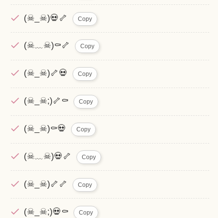
(☠_☠)💀🦴
Copy
(☠﹏☠)⚰️🦴
Copy
(☠_☠)🦴💀
Copy
(☠_☠;)🦴⚰️
Copy
(☠_☠)⚰️💀
Copy
(☠﹏☠)💀🦴
Copy
(☠_☠)🦴🦴
Copy
(☠_☠;)💀⚰️
Copy