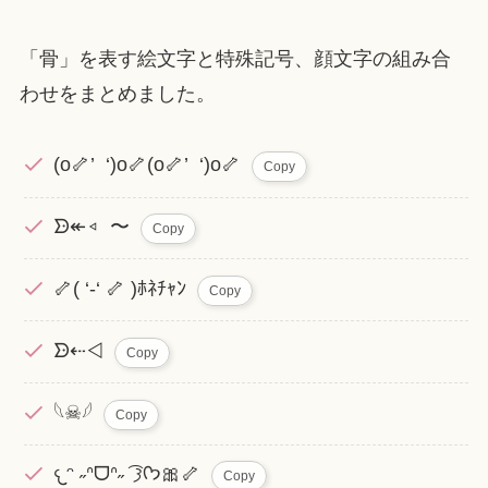
「骨」を表す絵文字と特殊記号、顔文字の組み合
わせをまとめました。
(o🦴’ ‘)o🦴(o🦴’ ‘)o🦴
Copy
ᗦ↞︎◃︎ 〜
Copy
🦴( ‘-‘ 🦴 )ﾎﾈﾁｬﾝ
Copy
ᗦ⇠◁
Copy
𓆩☠︎𓆪
Copy
𐔌ᵔ ˶ᐢᗜᐢ˶ ͡ 𐦯ᡣ𐭩🎀🦴
Copy