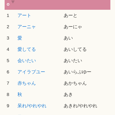
o
1
アート
あーと
2
アーニャ
あーにゃ
3
愛
あい
4
愛してる
あいしてる
5
会いたい
あいたい
6
アイラブユー
あいらぶゆー
7
赤ちゃん
あかちゃん
8
秋
あき
9
呆れ/やれやれ
あきれ/やれやれ