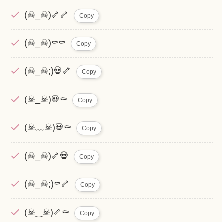
(☠_☠)🦴🦴
Copy
(☠_☠)⚰️⚰️
Copy
(☠_☠;)💀🦴
Copy
(☠_☠)💀⚰️
Copy
(☠﹏☠)💀⚰️
Copy
(☠_☠)🦴💀
Copy
(☠_☠;)⚰️🦴
Copy
(☠‿☠)🦴⚰️
Copy