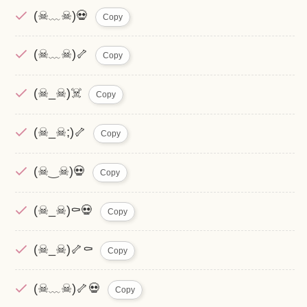
(☠﹏☠)💀
Copy
(☠﹏☠)🦴
Copy
(☠_☠)☠️
Copy
(☠_☠;)🦴
Copy
(☠‿☠)💀
Copy
(☠_☠)⚰️💀
Copy
(☠_☠)🦴⚰️
Copy
(☠﹏☠)🦴💀
Copy