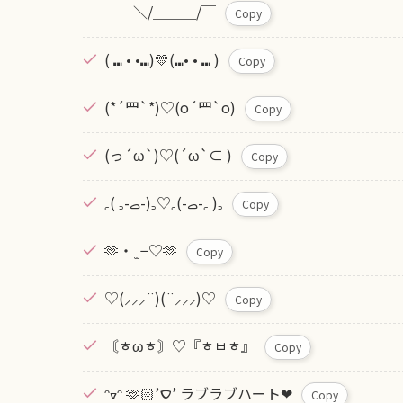
＼/＿＿＿/￣
Copy
( ⑉ • •⑉)💛(⑉• • ⑉ )
Copy
(*´罒`*)♡(o´罒`o)
Copy
(っ´ω`)♡(´ω`⊂ )
Copy
‎꜀( ꜆-ࡇ-)꜆♡‎꜀(-ࡇ-꜀ )꜆
Copy
‪🫶‪‪・ ̫ −‪♡🫶
Copy
♡(⸝⸝⸝¨)(¨⸝⸝⸝)♡
Copy
〘ㅎωㅎ〙♡『ㅎㅂㅎ』
Copy
ᵔᢦᵔ 🫶🏻️︎’‎ࠏ’ ラブラブハート❤︎
Copy