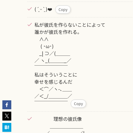
( ´͈ ᵕ `͈ )❤️
Copy
私が彼氏を作らないことによって
誰かが彼氏を作れる。
∧∧
( ･ω･)
_| ⊃／(＿＿＿
／ ヽ_(＿＿＿_／
￣￣￣￣￣￣￣
私はそういうことに
幸せを感じるんだ
＜⌒／ヽ-､＿＿
／＜_/＿＿＿＿／
￣￣￣￣￣￣￣
Copy
理想の彼氏像
＿＿＿＿＿＿＿