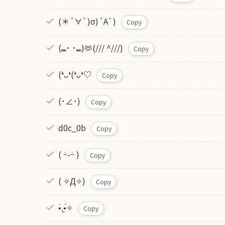
(＊´∀`)σ)´A`)
Copy
(⑉･ ･⑉)🫶(/// ^///)
Copy
(❛ᴗ❛(❛ᴗ❛♡
Copy
(･∠･)
Copy
d0c_0b
Copy
( ｰ̀֊ｰ́ )
Copy
( ✧Д✧)
Copy
•̀.̫•́✧
Copy