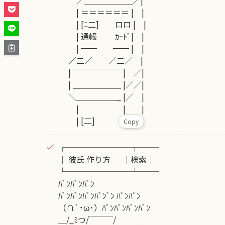
／＿＿＿＿＿＿／|
| ＝＝＝＝＝＝ | |
| [ﾆ二] ロロ | |
| 通帳 ｶｰﾄﾞ| |
| ━━ ━━ | |
／二／￣￣／二／ |
| ￣￣￣￣￣￣ | ／|
| ＿＿＿＿＿＿ |／／|
＼＿＿＿＿＿_ |／ |
| | |
| [二]
Copy
┌────────┬──┐
│ 彼氏 作り方 │検索│
└────────┴──┘
ﾊﾞﾝﾊﾞﾝﾊﾞﾝ
ﾊﾞﾝﾊﾞﾝﾊﾞﾝﾊﾞﾝﾞﾝ ﾊﾞﾝﾊﾞﾝ
（∩`･ω･）ﾊﾞﾝﾊﾞﾝﾊﾞﾝﾊﾞﾝ
＿/_ﾐつ/￣￣￣/