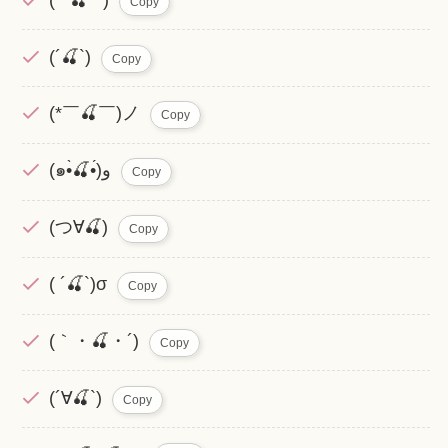
Copy
(´🍒`)
Copy
(*￣🍒￣)ノ
Copy
(๑•̀🍒•́)و
Copy
(つ∀🍒)
Copy
( ´🍒`)σ
Copy
(｀・🍒・´)
Copy
(´∀🍒`)
Copy