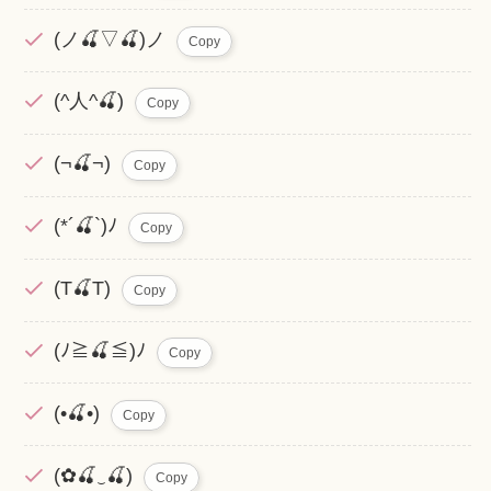
(ノ🍒▽🍒)ノ
Copy
(^人^🍒)
Copy
(¬🍒¬)
Copy
(*´🍒`)ﾉ
Copy
(T🍒T)
Copy
(ﾉ≧🍒≦)ﾉ
Copy
(•🍒•)
Copy
(✿🍒‿🍒)
Copy