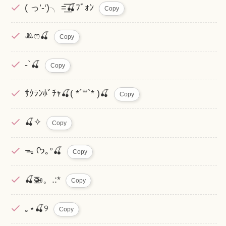
( っ’-‘)╮ =͟͟͞͞🍒ﾌﾞｫﾝ
Copy
ꔛෆ🍒
Copy
-`🍒
Copy
ｻｸﾗﾝﾎﾞﾁｬ🍒( *´꒳`* )🍒
Copy
🍒✧
Copy
ᯓ ᡣ𐭩｡°🍒
Copy
🍒🚁。.:*
Copy
｡⋆🍒୨
Copy