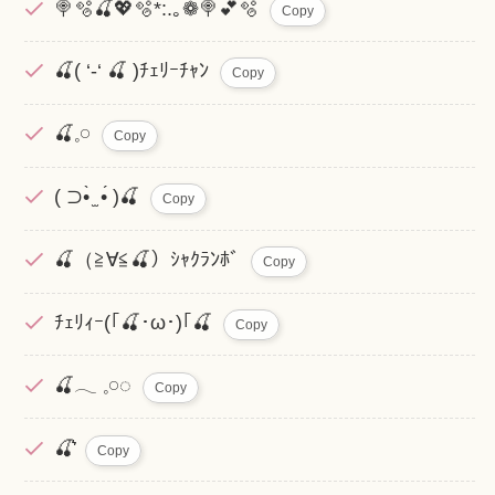
🍭🫧🍒💖🫧*:.｡❁🍭💕🫧
Copy
🍒( ‘-‘ 🍒 )ﾁｪﾘｰﾁｬﾝ
Copy
🍒𓈒𓏸
Copy
( ⊃•̀ ̫ •́ )🍒
Copy
🍒（≧∀≦🍒）ｼｬｸﾗﾝﾎﾞ
Copy
ﾁｪﾘｨｰ(｢🍒･ω･)｢🍒
Copy
🍒𓂃 𓈒𓏸◌
Copy
🍒͛͛
Copy