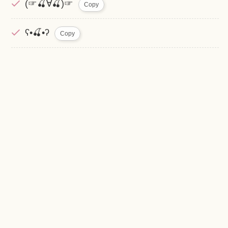
(☞🍒∀🍒)☞
Copy
ʕ•🍒•ʔ
Copy