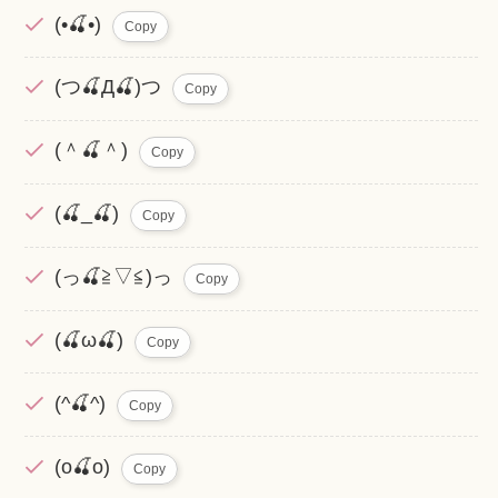
(•🍒•)
Copy
(つ🍒Д🍒)つ
Copy
(＾🍒＾)
Copy
(🍒_🍒)
Copy
(っ🍒≧▽≦)っ
Copy
(🍒ω🍒)
Copy
(^🍒^)
Copy
(o🍒o)
Copy