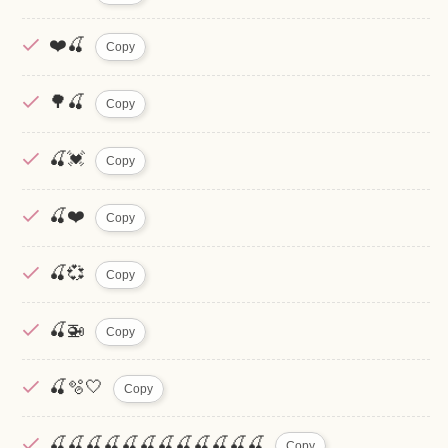
❤️🍒
Copy
🌳🍒
Copy
🍒💓
Copy
🍒❤️
Copy
🍒💞
Copy
🍒🚁
Copy
🍒🫧🤍
Copy
🍒🍒🍒🍒🍒🍒🍒🍒🍒🍒🍒🍒
Copy