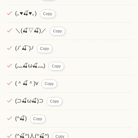
(｡♥🍒♥｡)
Copy
＼(🍒▽🍒)／
Copy
(ﾉ´🍒`)ﾉ
Copy
(灬🍒ω🍒灬)
Copy
(＾🍒＾)v
Copy
(⊃🍒ω🍒)⊃
Copy
(^🍒)
Copy
(^🍒^)人(^🍒^)
Copy