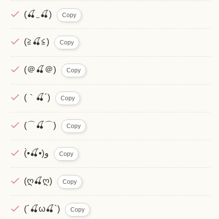
(🍒‿🍒)
Copy
(≧🍒≦)
Copy
(＠🍒＠)
Copy
(｀🍒´)
Copy
(⌒🍒⌒)
Copy
(•̀🍒•́)و
Copy
(ღ🍒ღ)
Copy
(´🍒ω🍒`)
Copy