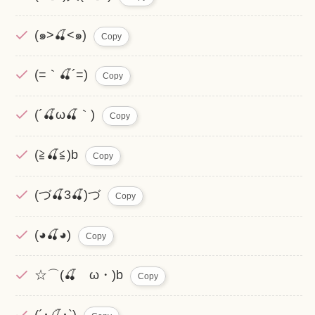
(๑˃🍒˂๑)
Copy
(=｀🍒´=)
Copy
(´🍒ω🍒｀)
Copy
(≧🍒≦)b
Copy
(づ🍒3🍒)づ
Copy
(◕🍒◕)
Copy
☆⌒(🍒ゝω・)b
Copy
(´･🍒･`)