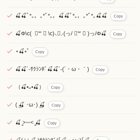
🍒🍒ﾟ*｡，｡*ﾟ*｡，🍒🍒ﾟ*｡，｡*ﾟ*｡🍒🍒
Copy
🍒Φ\c( ॑꒳ ॑ \c)⸜❤︎⸝‍(っ/ ॑꒳ ॑ )っ/Φ🍒
Copy
⋆🍒⭒˚
Copy
🍒🍒´-ｻｸﾗﾝﾎﾞ🍒🍒´-(´・ω・｀)
Copy
（🍒•᎑•🍒）
Copy
( ͜🍒 ･ω･) ͜🍒
Copy
🍒 ̳>𖥦< ̳🍒
Copy