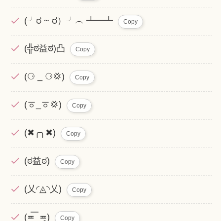
(╯ರ ~ ರ）╯︵ ┻━┻
Copy
(╬ಠ益ಠ)凸
Copy
(⚆ _ ⚆💢)
Copy
(ㆆ_ㆆ💢)
Copy
(✖╭╮✖)
Copy
(ಠ益ಠ)
Copy
(乂◜◬◝乂)
Copy
(≖͞_≖̥)
Copy