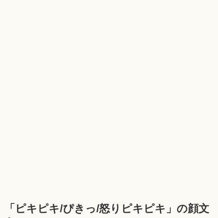
「ピキピキ/ぴきっ/怒りピキピキ」の顔文