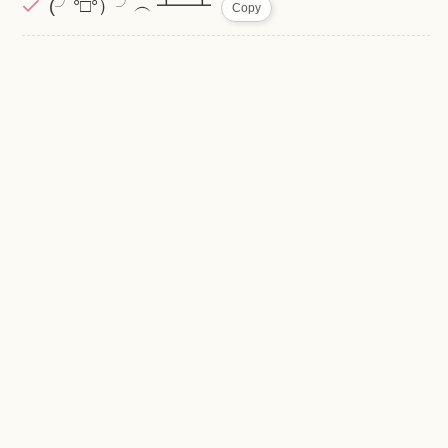
(╯°□°）╯︵ ┻━┻
Copy