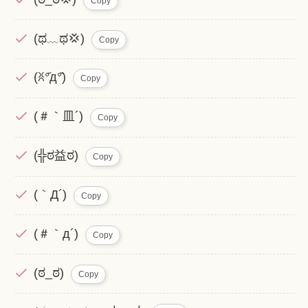
Copy
(ಥ﹏ಥ💢)
Copy
(ꐦ°᷄д°᷅)
Copy
(＃｀皿´)
Copy
(╬ಠ益ಠ)
Copy
(｀Д´)
Copy
(＃｀д´)
Copy
(ಠ_ಠ)
Copy