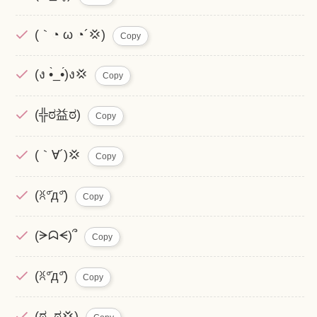
(｀◔ ω ◔´💢)
Copy
(ง •̀_•́)ง💢
Copy
(╬ಠ益ಠ)
Copy
(｀∀´)💢
Copy
(ꐦ°᷄д°᷅)
Copy
(ᗒᗣᗕ)՞
Copy
(ꐦ°᷄д°᷅)
Copy
(ಠ_ಠ💢)