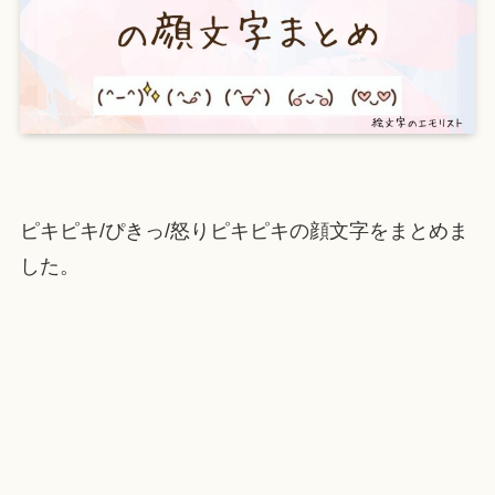
ピキピキ/ぴきっ/怒りピキピキの顔文字をまとめま
した。