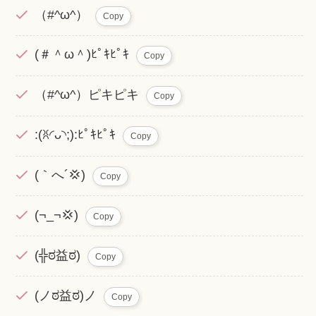
（#^ω^）
Copy
(＃＾ω＾)ﾋﾟｷﾋﾟｷ
Copy
（#^ω^）ピキピキ
Copy
:(ꐦ◜ᴗ◝;):ﾋﾟｷﾋﾟｷ
Copy
(｀へ´💢)
Copy
(¬_¬💢)
Copy
(╬ಠ益ಠ)
Copy
(ノಠ益ಠ)ノ
Copy