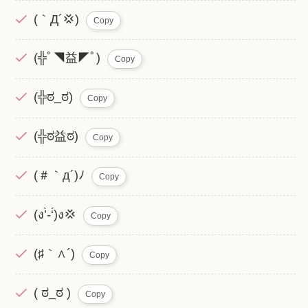
(｀Д´💢)
Copy
(╬ﾟ◥益◤ﾟ)
Copy
(╬ಠ_ಠ)
Copy
(╬ಠ益ಠ)
Copy
(＃｀д´)ﾉ
Copy
(ง’̀-‘́)ง💢
Copy
(♯｀∧´)
Copy
( ಠ_ಠ )
Copy