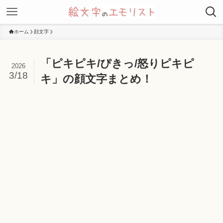
ホーム
顔文字
「ピキピキ/ぴきっ/怒りピキピ
2026
3/18
キ」の顔文字まとめ！