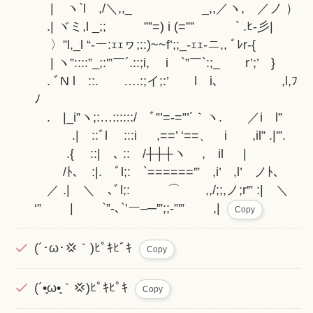
| ヽ`l ,/＼,,_ _,,／ヽ, ／ノ ）
.| ヾミ,l _;; ””=) i (=”” ` .ﾋ-彡|
〉”l,_l “-ー:ｪｪヮ;::)~~f’;;_-ｪｪ-ニ,, ﾞﾚr-{
| ヽ”::::”_;:'”￣´.::;i, i `”￣`:;_ r’;’ }
. ﾞN l ::. ….:;イ;:’ l i､ ,l,ﾌ
ﾉ
. |_i”ヽ;:…::::::/ ﾞ”’=-=”’´｀ヽ. ／i l”
.| ::ﾞl :::i ,==’ ‘==、 i ,il” .|'”.
.{ ::| ､ :: /┼┼┼ヽ , il |
/ﾄ､ :|. ﾞl;: `======'” ,i’ ,l’ ノﾄ､
／ .| ＼ゝ､ﾞl;: ⌒ ,,/;;,ノ;r'” :| ＼
‘” | `”-､`’ー–─'”;;-”'” ,|
Copy
(´･ω･💢｀)ﾋﾟｷﾋﾞｷ
Copy
(´•̥ω•̥｀💢)ﾋﾟｷﾋﾟｷ
Copy