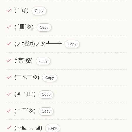
(｀Д´)
Copy
( `皿´💢)
Copy
(ノಠ益ಠ)ノ彡┻━┻
Copy
(°言°怒)
Copy
(￣へ￣💢)
Copy
(＃｀皿´)
Copy
(｀⌒´💢)
Copy
( ╬◣ ﹏ ◢)
Copy