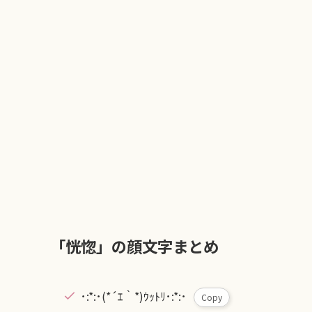
「恍惚」の顔文字まとめ
･:*:･(*´ｴ｀*)ｳｯﾄﾘ･:*:･
Copy