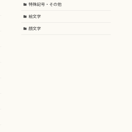
特殊記号・その他
絵文字
顔文字