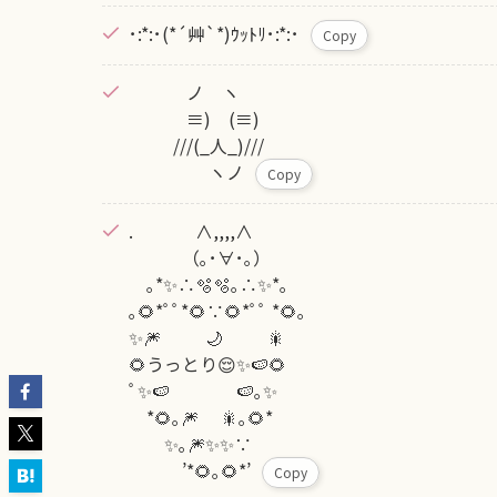
･:*:･(*´艸`*)ｳｯﾄﾘ･:*:･
Copy
ノ ヽ
≡) (≡)
///(_人_)///
ヽノ
Copy
. ∧,,,,∧
（｡･∀･｡）
｡*✨∴🫧🫧｡∴✨*｡
｡🌻*ﾟﾟ*🌻∵🌻*ﾟﾟ *🌻｡
✨🎆 🌙 🎇
🌻うっとり😌✨🍉🌻
ﾟ✨🍉 🍉｡✨
*🌻｡🎆 🎇｡🌻*
✨｡🎆✨✨∵
’*🌻｡🌻*’
Copy