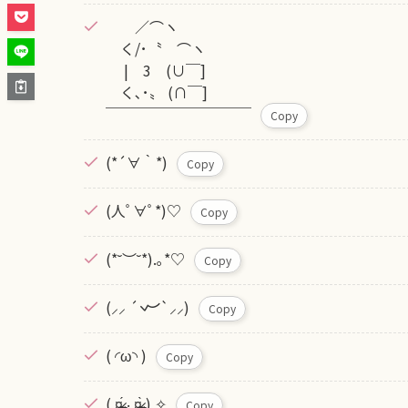
／⌒ヽ
く/･〝 ⌒ヽ
| 3 (∪￣]
く､･〟 (∩￣]
￣￣￣￣￣￣￣￣￣￣
Copy
(*´∀｀*)
Copy
(人ﾟ∀ﾟ*)♡
Copy
(*˘︶˘*).｡*♡
Copy
(⸝⸝ ´𐋣`⸝⸝)
Copy
( ◜ω◝ )
Copy
( ¤̴̶̷̤́ ‧̫̮ ¤̴̶̷̤̀ ) ✧
Copy