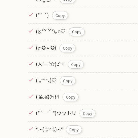
(*´ `)
Copy
(ღ*ˇ ˇ*)｡o♡
Copy
(ღ✪ｖ✪)
Copy
(人‘ー‘☆).:ﾟ+
Copy
( ᎔˘꒳˘᎔)️♡
Copy
( ꈍᴗꈍ)ｳｯﾄﾘ
Copy
(*´ー｀*)ウットリ
Copy
*.⋆( ˘̴͈́ ꒵ ˘̴͈̀ )⋆.*
Copy