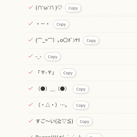
(∩˘ω˘∩ )♡
Copy
・︎︎－・
Copy
(⌒_>⌒）｡o〇ﾎﾞﾝﾔﾘ
Copy
֊ ̫ ֊
Copy
「〒-〒」
Copy
（●）＿（●）
Copy
（・△・）…。
Copy
すご～い(⁠≧⁠▽⁠≦⁠)
Copy