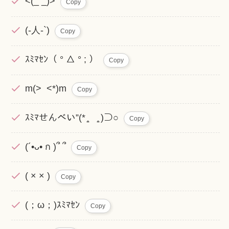
<(_ _)>
Copy
(-人-`)
Copy
ｽﾐﾏｾﾝ（ ° △ ° ; ）
Copy
m(> <*)m
Copy
‪‪ｽﾐﾏせんべい”(* ̱̥ ̱̥ )⊃○
Copy
‪(´•ᴗ• ก )՞ ՞
Copy
( × × )
Copy
(；ω；)ｽﾐﾏｾﾝ
Copy