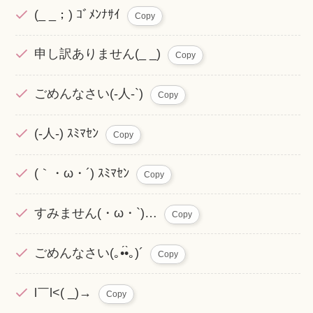
(_ _；) ｺﾞﾒﾝﾅｻｲ
Copy
申し訳ありません(_ _)
Copy
ごめんなさい(-人-`)
Copy
(-人-) ｽﾐﾏｾﾝ
Copy
(｀・ω・´) ｽﾐﾏｾﾝ
Copy
すみません(・ω・`)…
Copy
ごめんなさい(｡•́•̀｡)´
Copy
l￣l<( _)→
Copy