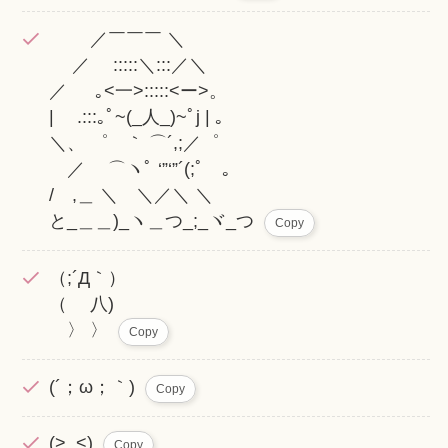
／￣￣￣ ＼
／ :::::＼:::／＼
／ ｡<一>:::::<ー>。
| .:::｡ﾟ~(_人_)~ﾟj | ｡
＼、 ゜ ｀ ⌒´,;／゜
／ ⌒ヽﾟ ‘”‘”´(;ﾟ ｡
/ ,＿ ＼ ＼／＼ ＼
と_＿＿)_ヽ＿つ_;_ヾ_つ
Copy
（;´Д｀）
（ 八)
〉 〉
Copy
(´；ω；｀)
Copy
(>_<)
Copy