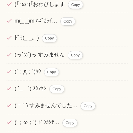
(｢･ω･)｢おわびします
Copy
m(_ _)m ﾊｽﾞｶｼｲ…
Copy
ﾄﾞﾓ(_ _。)
Copy
(っ´ω`)っ すみません
Copy
(´；д；`)ｳｳ
Copy
( ´_ゝ`) ｽﾐﾏｾﾝ
Copy
(´ｰ｀) すみませんでした…
Copy
(´；ω；`) ﾄﾞｳｶｼﾃ…
Copy