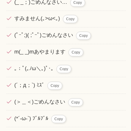
(_ _；)ごめんなさい…
Copy
すみません(｡>ω<｡)
Copy
(ﾟｰﾟ;)( ;ﾟｰﾟ)ごめんなさい
Copy
m(_ _)mあやまります
Copy
｡：ﾟ(｡ﾉω＼｡)ﾟ･｡
Copy
(´；д；`) ﾐｽﾞ
Copy
(＞＿＜)ごめんなさい
Copy
(*´-ω-`) ﾌﾞﾙﾌﾞﾙ
Copy