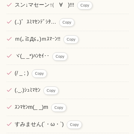
スン↓マセーン↑(゚∀゚)!!!
Copy
(..)゛ｽﾐﾏｾﾝﾃﾞｼﾀ…
Copy
ｍ(｡≧Д≦｡)ｍｽﾏｰﾝ!!
Copy
ヾ(_ _*)ﾊﾝｾｲ･･
Copy
(/ _ ; )
Copy
(._.)ｼｭﾐﾏｾﾝ
Copy
ｽﾝﾏｾﾝm(_ _)m
Copy
すみません(´・ω・`)
Copy