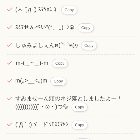
(ㅅ‎ -͈᷄ д -͈᷅) ｽﾏｿｫ⤵︎ ︎⤵︎ ︎
Copy
‪‪ｽﾐﾏせんべい”(* ̱̥ ̱̥ )⊃🍘
Copy
しゅみましぇん‪ฅ(´꒳ `ฅ)ꪆ
Copy
ｍ-(＿~＿)-ｍ
Copy
m(｡>__<｡)m
Copy
すみませーん頭のネジ落としましたよー！
((((((((((((´・ω・)つ🔩
Copy
(´Д｀;)ヾ ﾄﾞｳﾓｽﾐﾏｾﾝ
Copy