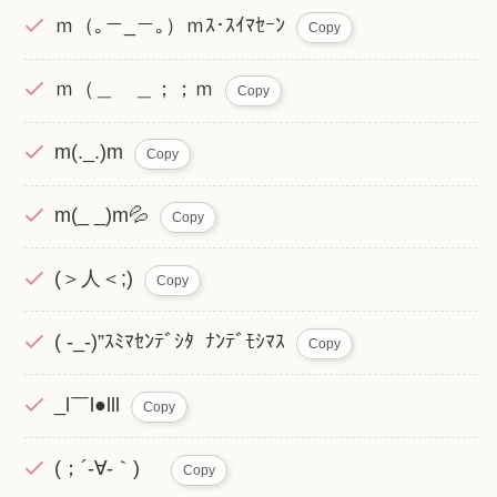
ｍ（｡－_－｡）ｍｽ･ｽｲﾏｾｰﾝ
Copy
ｍ（＿ ＿；；ｍ
Copy
m(._.)m
Copy
m(_ _)m💦
Copy
(＞人＜;)
Copy
( -_-)”ｽﾐﾏｾﾝﾃﾞｼﾀ ﾅﾝﾃﾞﾓｼﾏｽ
Copy
_l￣l●lll
Copy
(；´-∀-｀)ゞ
Copy