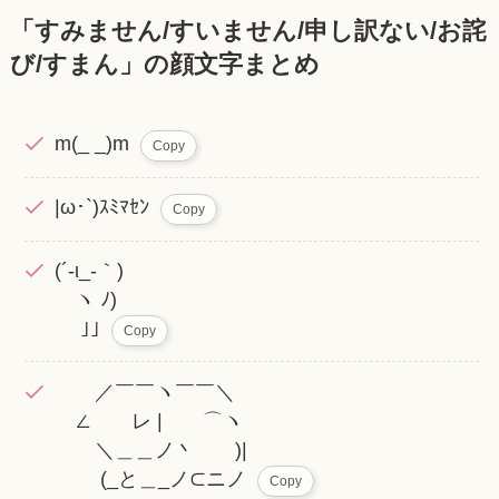
「すみません/すいません/申し訳ない/お詫
び/すまん」の顔文字まとめ
m(_ _)m
Copy
|ω･`)ｽﾐﾏｾﾝ
Copy
(´-ι_-｀)
ヽ ﾉ)
｣｣
Copy
／￣￣ヽ￣￣＼
∠ レ | ⌒ヽ
＼＿＿ノ丶 )|
(_と＿_ノ⊂ニノ
Copy