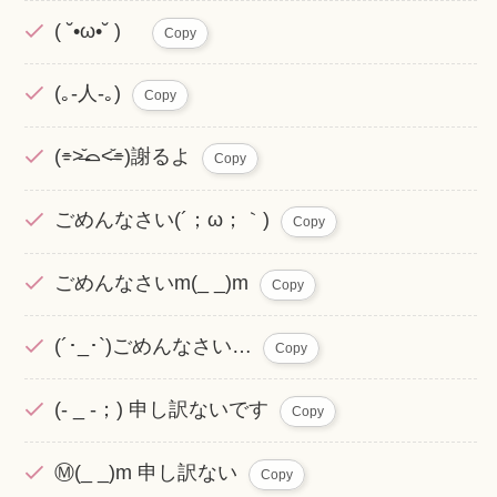
( ˘•ω•˘ )ゝ
Copy
(｡-人-｡)
Copy
(⌯˃̶̆⌓˂̶̆⌯)謝るよ
Copy
ごめんなさい(´；ω；｀)
Copy
ごめんなさいm(_ _)m
Copy
(´･_･`)ごめんなさい…
Copy
(- _ -；) 申し訳ないです
Copy
Ⓜ️(_ _)m 申し訳ない
Copy