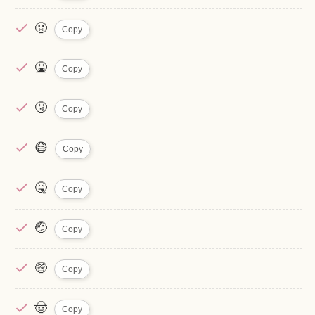
🤢
Copy
🤮
Copy
🤧
Copy
😷
Copy
🤒
Copy
🤕
Copy
🤑
Copy
🤠
Copy