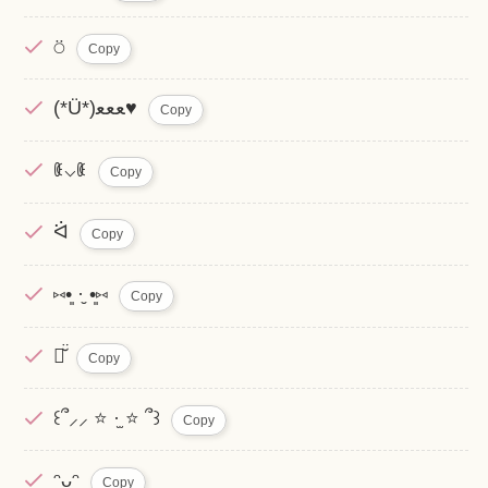
⍥
Copy
(*Ü*)ﻌﻌﻌ♥
Copy
ꈿ⌵ꈿ
Copy
ᐛ
Copy
⑅•͈ ·̮ •͈⑅
Copy
♡̆̈
Copy
꒰՞⸝⸝ ⭐️ ·̫ ⭐️ ՞꒱
Copy
ᵔᴗᵔ
Copy