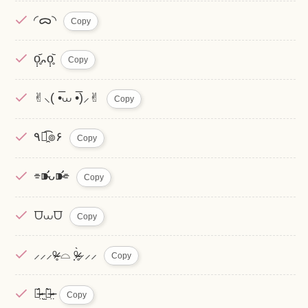
◜ᯅ◝
Copy
ọ̣̥᷄᎔ọ̣̥᷅
Copy
✌︎︎︎⸜( •̅⩊ •̅)⸝✌︎
Copy
٩๏̯͡๏۶
Copy
⌯⁍̴̛ᴗ⁍̴̛⌯
Copy
⩌⩊⩌
Copy
⸝⸝⸝ᵒ̴̶̷̥ ⌓ ᵒ̴̶̷̣̥̀⸝⸝⸝
Copy
ㆁ̴̶̷̤́ ̫ㆁ̴̶̷̤̀
Copy