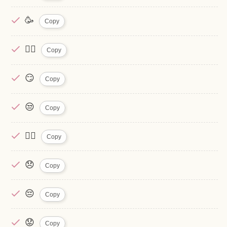
🥳
Copy
🙂‍↕️
Copy
😏
Copy
😒
Copy
🙂‍↔️
Copy
😞
Copy
😔
Copy
😟
Copy