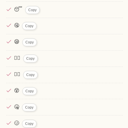
😴
Copy
🤤
Copy
😪
Copy
😮‍💨
Copy
😵‍💫
Copy
😵
Copy
🤐
Copy
🥴
Copy