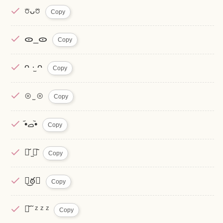
𖠶ᴗ𖠶︎︎︎︎
Copy
ᯣ_ᯣ
Copy
ᴖ ·̫ ᴖ
Copy
⊙ ̫ ⊙
Copy
‎•᷄ࡇ•᷅
Copy
‎⌯᷄ ̫⌯᷅
Copy
ఠ͜ఠ❤︎
Copy
ᜊ̆ ̆ ᶻ ᶻ ᶻ
Copy