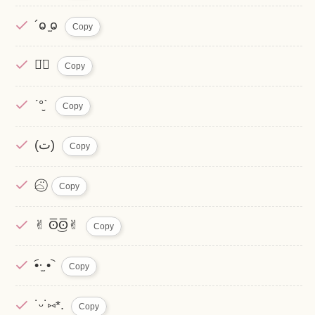
´ⱺ ̫ⱺ
Copy
⌄̈⃝
Copy
ˊ°̮ˋ
Copy
(ت)
Copy
⌓̈⃝
Copy
✌︎ ʘ̅͜ʘ̅✌︎
Copy
•︠·̫ •︡
Copy
˙ᵕ˙⑅*.
Copy