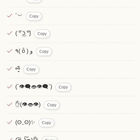
´︶
Copy
( ͡° ͜ʖ ͡°)
Copy
٩( ö̆ ) و
Copy
⚯̱̈᷄
Copy
(´👁‍🗨👄👁‍🗨`)
Copy
✋(👁️👄👁️)
Copy
(⁠ʘ⁠‿⁠ʘ⁠)✨
Copy
(͠≖ ͜ʖ͠≖)👌