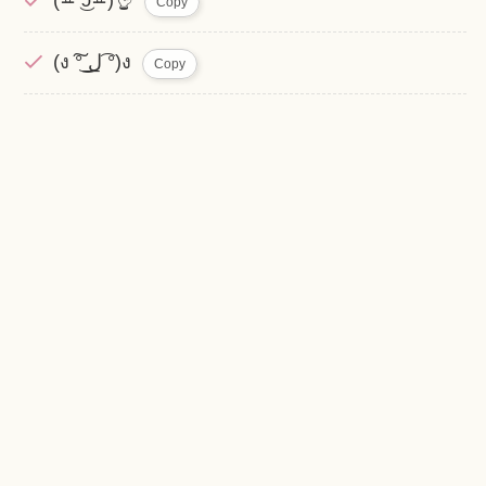
Copy
(ง ͠° ͟ل͜ ͡°)ง
Copy