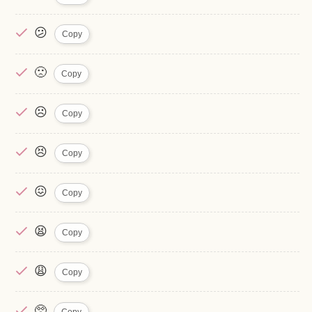
😕
Copy
🙁
Copy
☹️
Copy
😣
Copy
😖
Copy
😫
Copy
😩
Copy
🥺
Copy