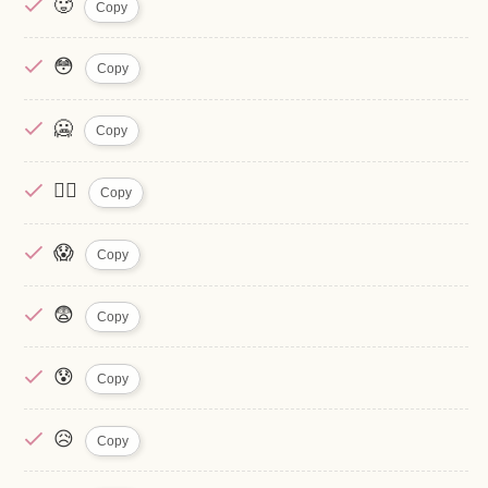
🥵
Copy
😳
Copy
🥶
Copy
😶‍🌫️
Copy
😱
Copy
😨
Copy
😰
Copy
😥
Copy