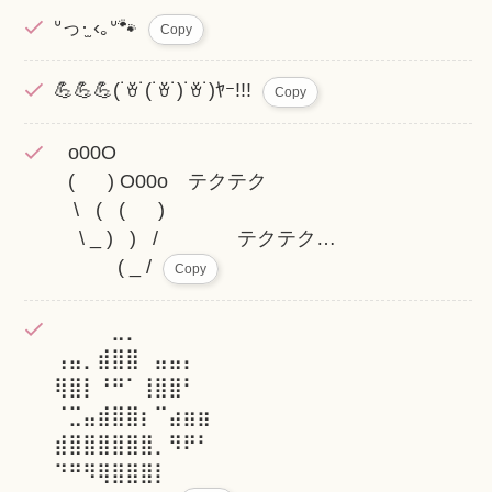
ᐡっ·̫ ‹｡ᐡ🐾
Copy
💪💪💪(˙ꈊ˙(˙ꈊ˙)˙ꈊ˙)ﾔｰ!!!
Copy
⠀o00O
⠀( ) O00o テクテク
⠀\ ( ( )
⠀ \ _ ) ) / テクテク…⠀
⠀ ( _ /
Copy
⠀⠀⠀⠀⣀⡀
⢠⣤⡀⣾⣿⣿⠀⣤⣤⡄
⢿⣿⡇⠘⠛⠁⢸⣿⣿⠃
⠈⣉⣤⣾⣿⣿⡆⠉⣴⣶⣶
⣾⣿⣿⣿⣿⣿⣿⡀⠻⠟⠃
⠙⠛⠻⢿⣿⣿⣿⡇