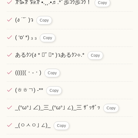
‎𐦂‎‎𐦂𐦖 ‎𐦂𐦆 •.¸¸.•♬.*ﾟ歩ｺｳ歩ｺｳ！
Copy
(ง ˙˘˙ )ว
Copy
( ‘o’ *) ₃ ₃
Copy
あるｸﾝ(ง * ॑˘ ॑* )วあるｸﾝ⟡.*
Copy
(((((( ･ -・)
Copy
(ㅎㅎㄱ) -**
Copy
_(°ω°｣ ∠)_三_(°ω°｣ ∠)_三 ｻﾞｯｻﾞｯ
Copy
_(ㅇㅅㅇ｣ ∠)_
Copy