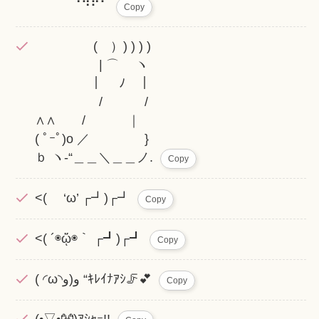
⠀⠀⠀⠀⠈⠙⠋⠁
Copy
( ）) ) ) )
| ⌒ ヽ
｜ ﾉ ｜
/ /
∧∧ / ｜
( ﾟｰﾟ)o ／ }
ｂ ヽ-“＿＿＼＿＿ノ.
Copy
<( ‘ω’ ┌┛)┌┛
Copy
<( ´◉ᾥ◉｀ ┌┛)┌┛
Copy
( ◜ω◝و(و “ｷﾚｲﾅｱｼ🦵💕︎
Copy