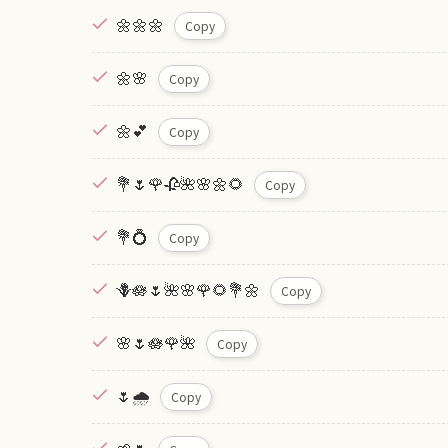
🌼🌼🌼
Copy
🌼🌸
Copy
🌼💕
Copy
💐🌷🌹🥀🌺🌸🌼🌻
Copy
💐💍
Copy
🪻🪷🌷🌺🌸🌹🌻💐🌼
Copy
🌸🌷🪷🌹🌺
Copy
🌷🌧
Copy
🌱🌷