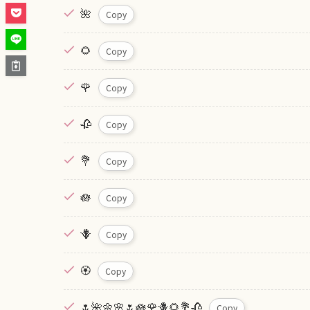
🌺
Copy
🌻
Copy
🌹
Copy
🥀
Copy
💐
Copy
🪷
Copy
🪻
Copy
🏵️
Copy
🌷🌺🌼🌸🌷🪷🌹🪻🌻💐🥀
Copy