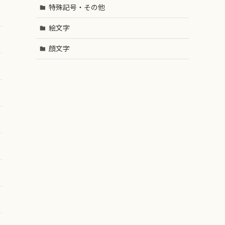
特殊記号・その他
絵文字
顔文字