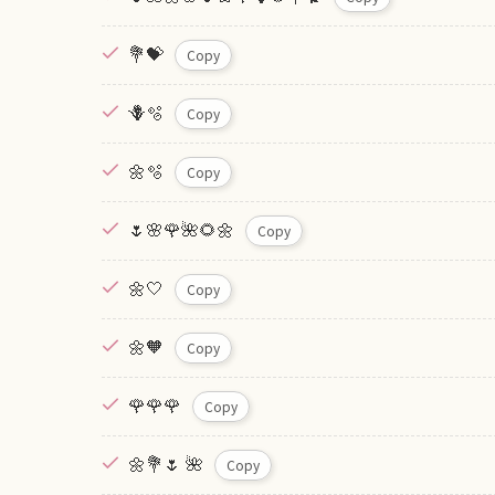
💐💝
Copy
‪🪻🫧
Copy
🌼🫧
Copy
🌷🌸🌹🌺🌻🌼
Copy
🌼🤍
Copy
🌼🧡
Copy
🌹🌹🌹
Copy
🌼💐🌷 🌺
Copy