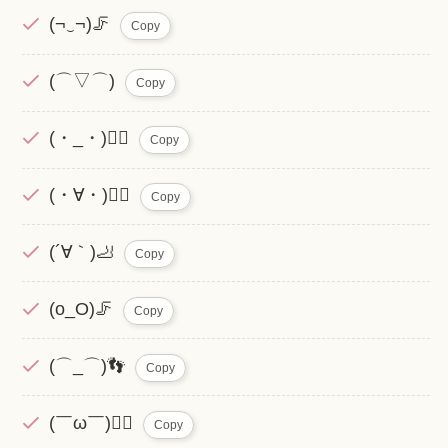
(¬‿¬)🦵
Copy
(⌒▽⌒)
Copy
(・_・)🚶‍♀️
Copy
(・∀・)🏃‍♂️
Copy
(´∀｀)🦶
Copy
(o_O)🦵
Copy
(⌒_⌒)👣
Copy
(￣ω￣)🚶‍♀️
Copy