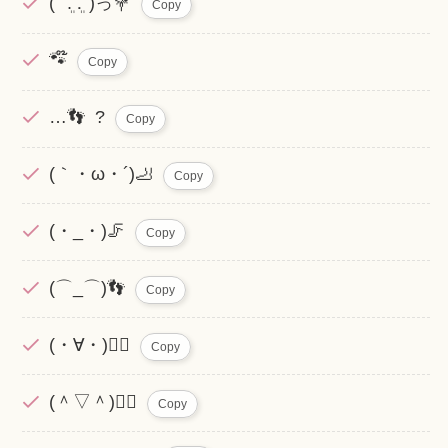
(՞ ܸ. .ܸ՞)っ💐
Copy
🐾໊
Copy
…👣 ?
Copy
(｀・ω・´)🦶
Copy
(・_・)🦵
Copy
(⌒_⌒)👣
Copy
(・∀・)🚶‍♂️
Copy
(＾▽＾)🏃‍♀️
Copy