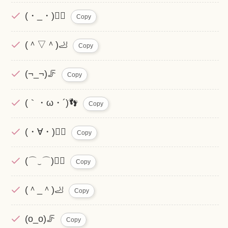
(・_・)🏃‍♂️
Copy
(＾▽＾)🦶
Copy
(¬_¬)🦵
Copy
(｀・ω・´)👣
Copy
(・∀・)🚶‍♀️
Copy
(⌒‿⌒)🏃‍♂️
Copy
(＾_＾)🦶
Copy
(o_o)🦵
Copy