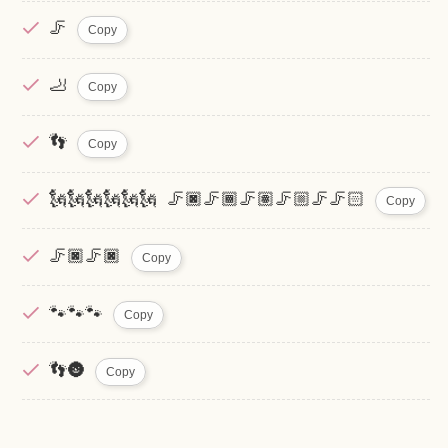
🦵
Copy
🦶
Copy
👣
Copy
🗽🗽🗽🗽🗽🗽 🦵🏿🦵🏾🦵🏽🦵🏼🦵🦵🏻
Copy
🦵🏿🦵🏿
Copy
🐾🐾🐾
Copy
👣🌚
Copy