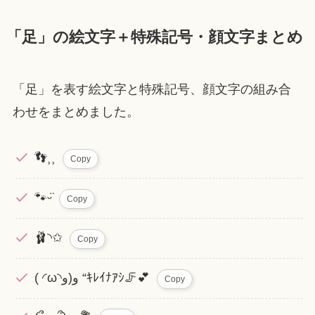
「足」の絵文字＋特殊記号・顔文字まとめ
「足」を表す絵文字と特殊記号、顔文字の組み合
わせをまとめました。
👣⸒⸒
Copy
🐾ᵕ̈
Copy
🩰◝✩
Copy
( ◜ω◝و(و “ｷﾚｲﾅｱｼ🦵💕︎
Copy