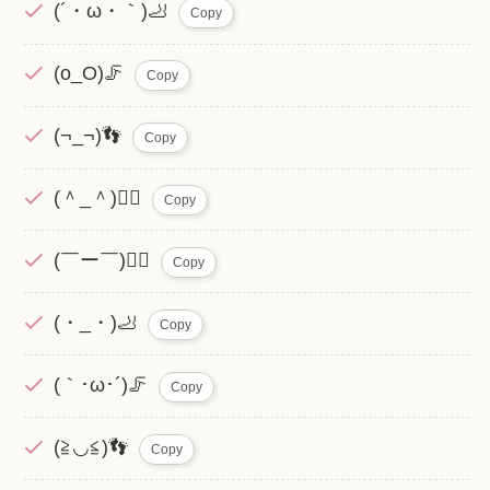
(´・ω・｀)🦶
Copy
(o_O)🦵
Copy
(¬_¬)👣
Copy
(＾_＾)🚶‍♀️
Copy
(￣ー￣)🏃‍♂️
Copy
(・_・)🦶
Copy
(｀･ω･´)🦵
Copy
(≧◡≦)👣
Copy