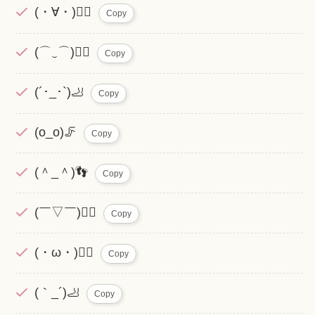
(・∀・)🚶‍♀️
Copy
(⌒‿⌒)🏃‍♂️
Copy
(´･_･`)🦶
Copy
(o_o)🦵
Copy
(＾_＾)👣
Copy
(￣▽￣)🚶‍♂️
Copy
(・ω・)🏃‍♀️
Copy
(｀_´)🦶
Copy