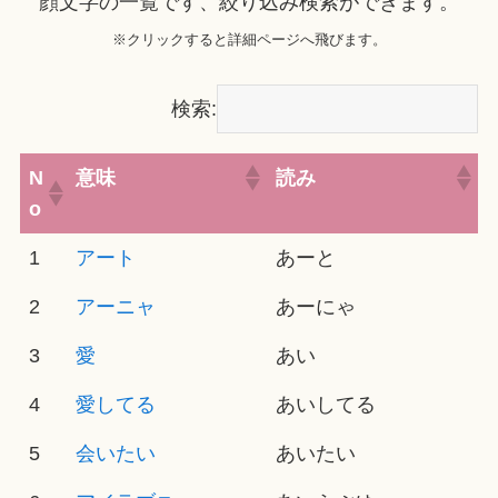
顔文字の一覧です、絞り込み検索ができます。
※クリックすると詳細ページへ飛びます。
検索:
N
意味
読み
o
1
アート
あーと
2
アーニャ
あーにゃ
3
愛
あい
4
愛してる
あいしてる
5
会いたい
あいたい