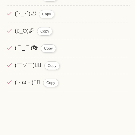
(´･_･`)🦶
Copy
(o_O)🦵
Copy
(⌒_⌒)👣
Copy
(￣▽￣)🚶‍♀️
Copy
(・ω・)🏃‍♂️
Copy