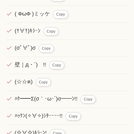
( ΦωΦ )ミッケ
Copy
(†∀†)ｷﾗｰﾝ
Copy
(σﾟ∀ﾟ)σ
Copy
壁｜д・´) !!
Copy
(☆☆ฅ)
Copy
ﾊｹ━━Σ(σ｀･ω･´)σ━━ﾝ!!
Copy
ﾊｯｹﾝ(✧∀✧)ｼﾀｰｰｰｰ!!
Copy
(☆∀☆)ｷﾗｰﾝ!
Copy