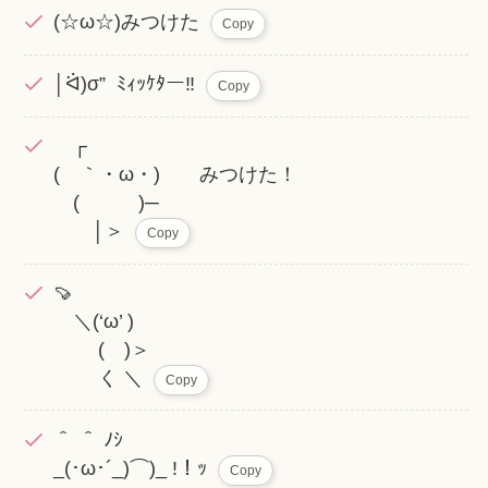
(☆ω☆)みつけた
Copy
│ᐛ)σ” ﾐｨｯｹﾀー‼️
Copy
┌
( ｀・ω・) みつけた！
( )─
│＞
Copy
🍠
＼(‘ω’ )
( )＞
く ＼
Copy
＾ ＾ ﾉｼ
_(･ω･´_)⌒)_ !！ｯ
Copy