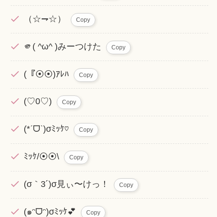
（☆⇁☆）
Copy
🫵( ^ω^ )みーつけた
Copy
(『⦿⦿)ｱﾚﾊ
Copy
(♡0♡)
Copy
(*ˊᗜˋ)σﾐｯｹ♡
Copy
ﾐｯｹ/⦿⦿\
Copy
(σ｀3´)σ見ぃ〜けっ！
Copy
(๑ᵔᗜᵔ)σﾐｯｹ💕
Copy