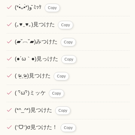
(*•̀ᴗ•́*)و ̑̑ﾐｯｹ
Copy
(｡♥‿♥｡)見つけた
Copy
(▰˘︹˘▰)みつけた
Copy
(●´ω｀●)見っけた
Copy
( ᵒ̴̶̷̤ ˍᵒ̴̶̷̤ )見つけた
Copy
( ･ิω･ิ)ミッケ
Copy
(*^_^*)見つけた
Copy
(ᵔᗜᵔ)σ見つけた！
Copy