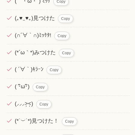
(｀・ω・´) ﾐｯｹ
Copy
(｡♥‿♥｡)見つけた
Copy
(∩´∀｀∩)ﾐｯｹﾀ!
Copy
(*´ω｀*)みつけた
Copy
( ´∀｀)ｷﾗｰﾝ
Copy
( ･ิω･ิ)
Copy
(⸝⸝⸝˃̣̣̣̣̣̣̣̣̣̣̣̣˂̣̣̣̣̣̣̣̣̣̣)
Copy
(*˙︶˙*)見つけた！
Copy