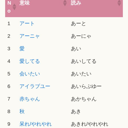
N
意味
読み
o
1
アート
あーと
2
アーニャ
あーにゃ
3
愛
あい
4
愛してる
あいしてる
5
会いたい
あいたい
6
アイラブユー
あいらぶゆー
7
赤ちゃん
あかちゃん
8
秋
あき
9
呆れ/やれやれ
あきれ/やれやれ