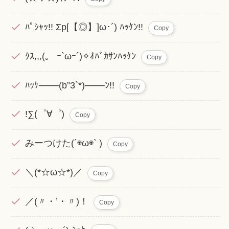
ﾊﾟｼｬｯ!! Σp[【◎】]ω･´) ﾊｯｹﾝ!!
Copy
ｸｽ,,,(。 ｰ`ωｰ´)✧ｵﾊﾞｶｻﾝﾊｯｹﾝ
Copy
ﾊｯｹ───(b”3`*)───ﾝ!!
Copy
!∑(゜∀゜)
Copy
みーつけた(´◉ω◉` )
Copy
＼(*☆ω☆*)／
Copy
／(〃・’・〃)！
Copy