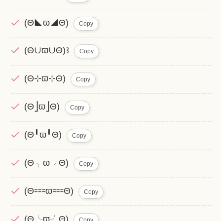
(Θ◣ϖ◢Θ)
Copy
(Θ∪ϖ∪Θ)꒱
Copy
(Θ⊹ϖ⊹Θ)
Copy
(Θ⎦ϖ⎦Θ)
Copy
(Θ╹ϖ╹Θ)
Copy
(Θ╮ϖ╭Θ)
Copy
(Θ⩶ϖ⩶Θ)
Copy
(Θ╰ϖ╯Θ)
Copy