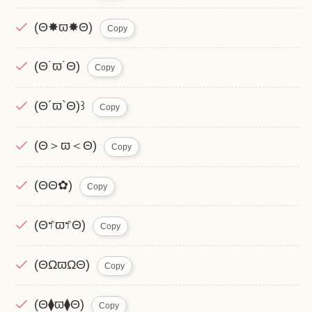
(Θ✸ϖ✸Θ)
Copy
(Θ˙ϖ˙Θ)
Copy
(Θ´ϖ`Θ)꒱
Copy
(Θ＞ϖ＜Θ)
Copy
(ΘΘ✿)
Copy
(Θ𖡇ϖ𖡇Θ)
Copy
(ΘΩϖΩΘ)
Copy
(Θ⧫ϖ⧫Θ)
Copy