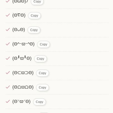
(ΘωΘ)ﾉ
Copy
(Θ∇Θ)
Copy
(ΘᴗΘ)
Copy
(Θ^ｰϖｰ^Θ)
Copy
(Θ╹ϖ╹Θ)
Copy
(Θ⊂ϖ⊃Θ)
Copy
(Θ⩍ϖ⩍Θ)
Copy
(Θ⸌ϖ⸍Θ)
Copy