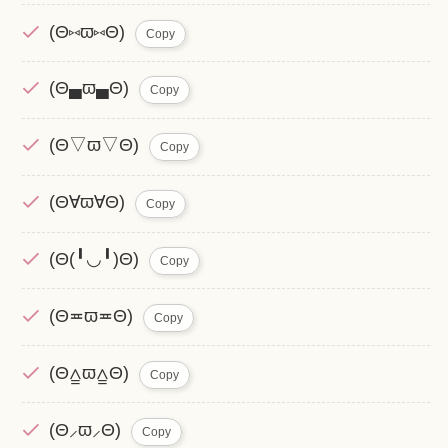
(Θ⑅ϖ⑅Θ)
Copy
(Θ▄ϖ▄Θ)
Copy
(Θ▽ϖ▽Θ)
Copy
(Θ∀ϖ∀Θ)
Copy
(Θ(╹◡╹)Θ)
Copy
(Θ≖ϖ≖Θ)
Copy
(Θ⩠ϖ⩠Θ)
Copy
(Θ⸝ϖ⸝Θ)
Copy