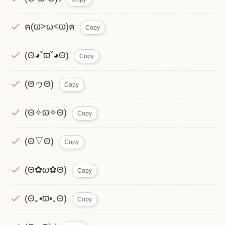
ฅ(ϖ>ω<ϖ)ฅ
Copy
(Θ◕ˇϖˇ◕Θ)
Copy
(ΘヮΘ)
Copy
(Θ✧ϖ✧Θ)
Copy
(Θ▽Θ)
Copy
(Θ✿ϖ✿Θ)
Copy
(Θ｡•ϖ•｡Θ)
Copy