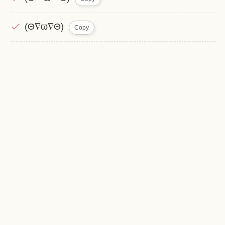
(Θ∇ϖ∇Θ)
Copy