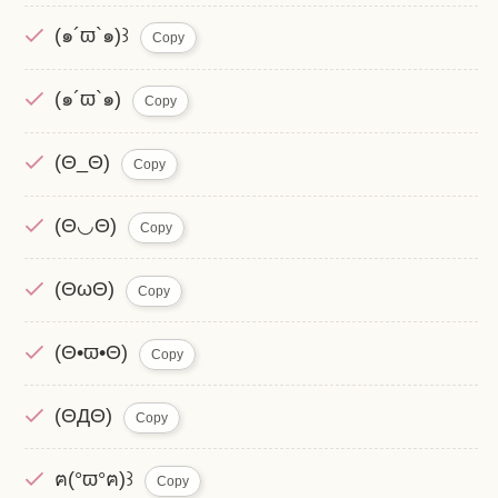
(๑´ϖ`๑)꒱
Copy
(๑´ϖ`๑)
Copy
(Θ_Θ)
Copy
(Θ◡Θ)
Copy
(ΘωΘ)
Copy
(Θ•ϖ•Θ)
Copy
(ΘДΘ)
Copy
ฅ(°ϖ°ฅ)꒱
Copy