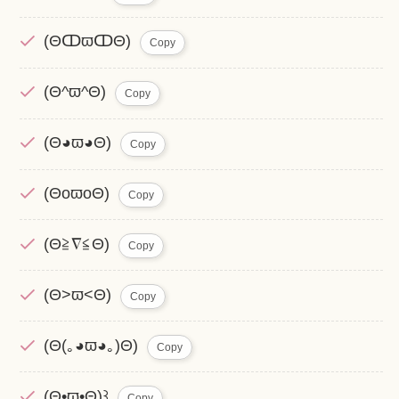
(ΘↀϖↀΘ)
Copy
(Θ^ϖ^Θ)
Copy
(Θ◕ϖ◕Θ)
Copy
(ΘoϖoΘ)
Copy
(Θ≧∇≦Θ)
Copy
(Θ>ϖ<Θ)
Copy
(Θ(｡◕ϖ◕｡)Θ)
Copy
(Θ•ϖ•Θ)꒱
Copy