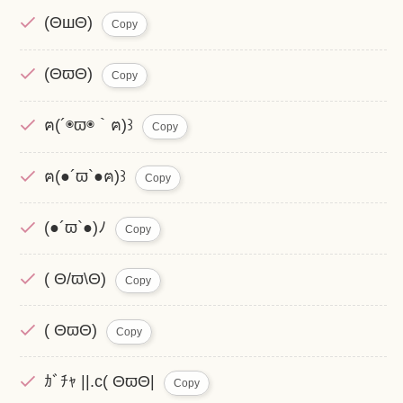
(ΘшΘ)
Copy
‪(ΘϖΘ)
Copy
ฅ(´◉ϖ◉｀ฅ)꒱
Copy
ฅ(●´ϖ`●ฅ)꒱
Copy
(●´ϖ`●)ﾉ
Copy
( Θ/ϖ\Θ)
Copy
( ΘϖΘ)
Copy
ｶﾞﾁｬ ||.c( ΘϖΘ|
Copy