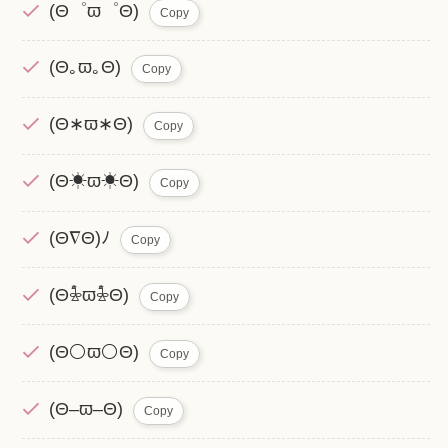
(Θ゜ϖ゜Θ)
Copy
(Θ｡ϖ｡Θ)
Copy
(Θ∗ϖ∗Θ)
Copy
(Θ☀ϖ☀Θ)
Copy
(Θ∇Θ)ﾉ
Copy
(Θ𖡆ϖ𖡆Θ)
Copy
(Θ⚪ϖ⚪Θ)
Copy
(Θ–ϖ–Θ)
Copy