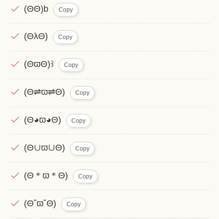
(ΘΘ)b
Copy
(ΘλΘ)
Copy
(ΘϖΘ)꒱
Copy
(Θ⇌ϖ⇌Θ)
Copy
(Θ◕ϖ◕Θ)
Copy
(Θ∪ϖ∪Θ)
Copy
(Θ＊ϖ＊Θ)
Copy
(Θ˘ϖ˘Θ)
Copy