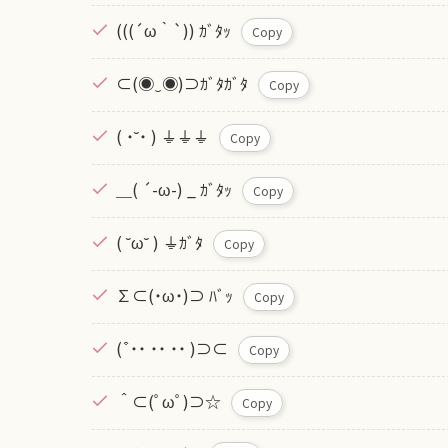
(((´ω｀`)) ｶﾞﾀｯ
Copy
⊂(◉‿◉)⊃ｶﾞﾀｶﾞﾀ
Copy
( ˙˘˙ ) ⏚⏚⏚
Copy
＿( ´-ω-) _ ｶﾞﾀｯ
Copy
( ˘ω˘ ) ⏚ｶﾞﾀ
Copy
∑⊂(˙ω˙)⊃ ﾊﾞｯ
Copy
( ͒ ˙˙ ˙˙ ˙˙ )⊃⊂
Copy
＾⊂(ﾟωﾟ)⊃☆
Copy