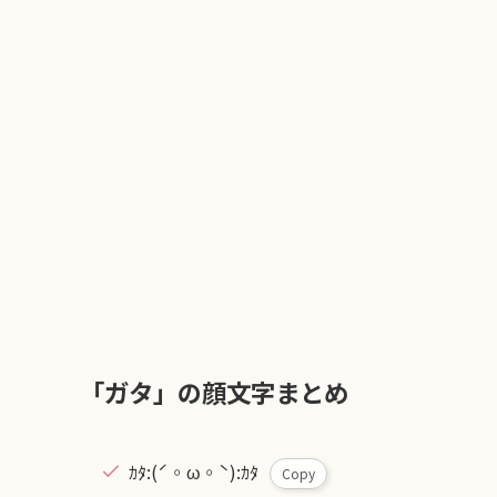
「ガタ」の顔文字まとめ
ｶﾀ:(ˊ◦ω◦ˋ):ｶﾀ
Copy