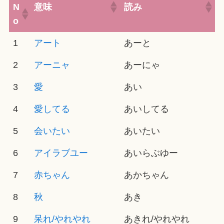
N
意味
読み
o
1
アート
あーと
2
アーニャ
あーにゃ
3
愛
あい
4
愛してる
あいしてる
5
会いたい
あいたい
6
アイラブユー
あいらぶゆー
7
赤ちゃん
あかちゃん
8
秋
あき
9
呆れ/やれやれ
あきれ/やれやれ