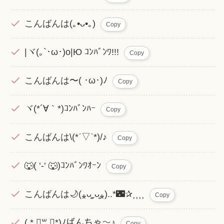
こんばんは(｡•ᴗ•｡)
Copy
|ヾ(｡`･ω･)o|Ю ｺﾝﾊﾞﾝﾜ!!!
Copy
こんばんは〜( ･ω･)ﾉ
Copy
ヾ(*´∀｀*)ｺﾝﾊﾞﾝﾊｰ
Copy
こんばんは\(*ˊ▽ˋ*)/♪
Copy
🐺( ‘-‘ 🐺)ｺﾝﾊﾞﾝﾜｵｰﾝ
Copy
こんばんは🌙(⁎ᴗ͈ˬᴗ͈⁎)..*🌃✰︎⸒⸒⸒⸒
Copy
( * ॑꒳ ॑*)ﾉばんちゃ～♪
Copy