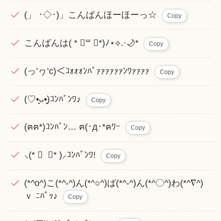
(」 ･◇･)」こんばんほーほーっ☆
Copy
こんばんは( * ॑꒳ ॑*)ﾉ⋆⟡.·🌙*
Copy
(っ’ヮ’c)＜ｺｫｫｫﾝﾊﾞｧｧｧｧｧｧﾝﾜｧｧｧｧ
Copy
(♡•͈ᴗ•͈)ｺﾝﾊﾞﾝﾜ♪
Copy
(ฅฅ*)ｺﾝﾊﾞﾝ… ฅ(･д･*ฅﾜｰ
Copy
⸜(* ॑ ॑* )⸝ｺﾝﾊﾞﾝﾜ!
Copy
(*^ο^)こ(*^-^)ん(*^○^)ば(*^-^)ん(*^〇^)わ(*^∇^)
ｖ ﾆﾊﾟｯ♪
Copy