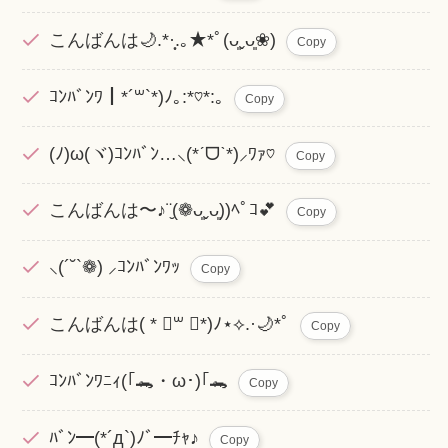
こんばんは🌙.*·̩͙.｡★*ﾟ(ᴗ͈ˬᴗ͈❀)
Copy
ｺﾝﾊﾞﾝﾜ┃*´꒳​`*)ﾉ｡:*♡*:｡
Copy
(ﾉ)ω(ヾ)ｺﾝﾊﾞﾝ…⸜(*ˊᗜˋ*)⸝ﾜｧ♡
Copy
こんばんは〜♪¨̮(❁ᴗ͈ˬᴗ͈))ﾍﾟｺ💕
Copy
⸜(´˘`❁ ) ⸝ｺﾝﾊﾞﾝﾜｯ
Copy
こんばんは( * ॑꒳ ॑*)ﾉ⋆⟡.·🌙*ﾟ
Copy
ｺﾝﾊﾞﾝﾜﾆｨ(｢🐊・ω･)｢🐊
Copy
ﾊﾞﾝ━(*´д`)ﾉﾞ━ﾁｬ♪
Copy