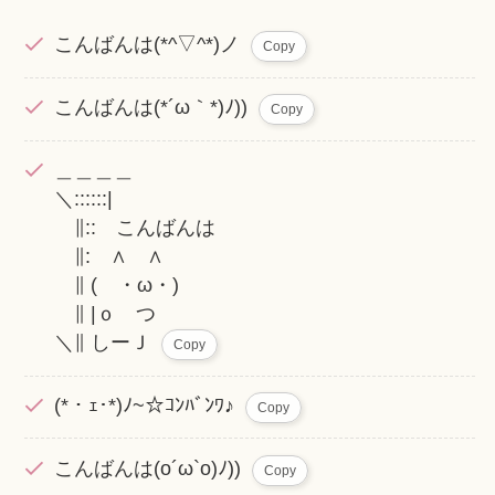
こんばんは(*^▽^*)ノ
Copy
こんばんは(*´ω｀*)ﾉ))
Copy
＿＿＿＿
＼::::::|
∥:: こんばんは
∥: ∧ ∧
∥ ( ・ω・)
∥ |ｏ つ
＼∥ しーＪ
Copy
(*・ｪ･*)ﾉ~☆ｺﾝﾊﾞﾝﾜ♪
Copy
こんばんは(o´ω`o)ﾉ))
Copy