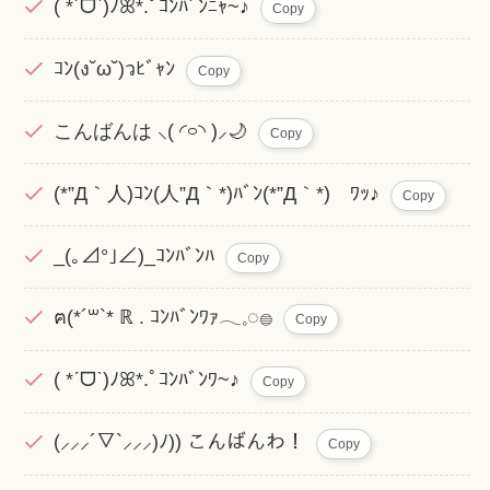
( *ˊᗜˋ)ﾉꕤ*.ﾟｺﾝﾊﾞﾝﾆｬ~♪
Copy
ｺﾝ(ง˘ω˘)วﾋﾞｬﾝ
Copy
こんばんは ⸜( ◜࿁◝ )⸝︎︎🌙
Copy
(*”Д｀人)ｺﾝ(人”Д｀*)ﾊﾞﾝ(*”Д｀*)ゞﾜｯ♪
Copy
_(｡⊿°｣∠)_ｺﾝﾊﾞﾝﾊ
Copy
ฅ(*´꒳`* ℝ . ｺﾝﾊﾞﾝﾜｧ𓂃𓈒◌𓐍
Copy
( *ˊᗜˋ)ﾉꕤ*.ﾟｺﾝﾊﾞﾝﾜ~♪
Copy
(⸝⸝⸝´▽`⸝⸝⸝)ﾉ)) こんばんわ！
Copy