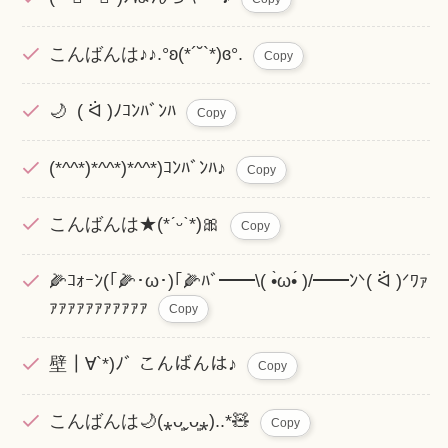
こんばんは♪♪.°ʚ(*´˘`*)ɞ°.
Copy
🌙 ( ᐛ )ﾉｺﾝﾊﾞﾝﾊ
Copy
(*^^*)*^^*)*^^*)ｺﾝﾊﾞﾝﾊ♪
Copy
こんばんは★(*ˊᵕˋ*)🎀
Copy
🌽ｺｫｰﾝ(｢🌽･ω･)｢🌽ﾊﾞ━━\( •̀ω•́ )/━━ﾝᐠ( ᐛ )ᐟﾜｧ
ｧｧｧｧｧｧｧｧｧｧｧ
Copy
壁┃∀`*)ﾉﾞ こんばんは♪
Copy
こんばんは🌙(⁎ᴗ͈ˬᴗ͈⁎)..*🧸
Copy