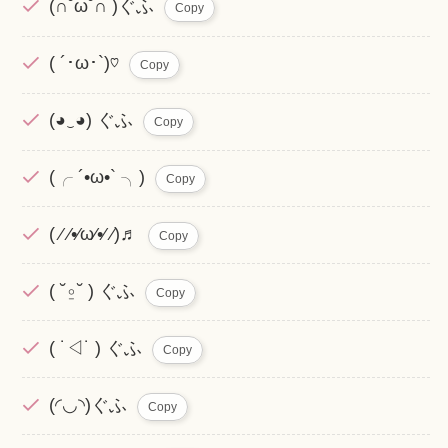
(∩˘ω˘∩ )ぐふ
Copy
( ´･ω･`)♡
Copy
(◕‿◕) ぐふ
Copy
(╭ ´•ω•` ╮)
Copy
( ⁄ ⁄•⁄ω⁄•⁄ ⁄)♬
Copy
( ˘⍛˘ ) ぐふ
Copy
( ˙◁˙ ) ぐふ
Copy
(◜◡◝)ぐふ
Copy