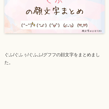
ぐふ/ぐふぅ/ぐふふ/グフフの顔文字をまとめまし
た。