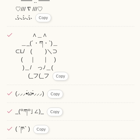
━━ .. ━━
♡/// ∇ ///♡
ふふふ
Copy
∧＿∧
＿_(´・ཀ・`)＿
⊂L/ ( )＼⊃
( ｜ ｜ )
)＿/ っﾉ＿(
(_フ(_フ
Copy
(⸝⸝⸝•́ω•̀⸝⸝⸝)
Copy
_(꒪ཀ꒪」∠)_
Copy
( ´ཫ` )
Copy