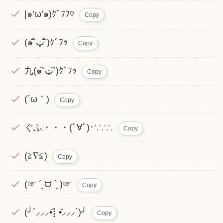
|๑’ω’๑)ｸﾞﾌﾌ♡
Copy
(๑ ิټ ิ)ｸﾞﾌｯ
Copy
九(๑ ิټ ิ)ｸﾞﾌｯ
Copy
(´ω｀)
Copy
ぐふ・・・(ﾟ∀ﾟ)･∵.∵.
Copy
(≧∇≦)
Copy
(☞ ´͈ ᗨ `͈ )☞
Copy
(╯´⸝⸝⸝•᷄⡇•᷅⸝⸝⸝`)╯
Copy