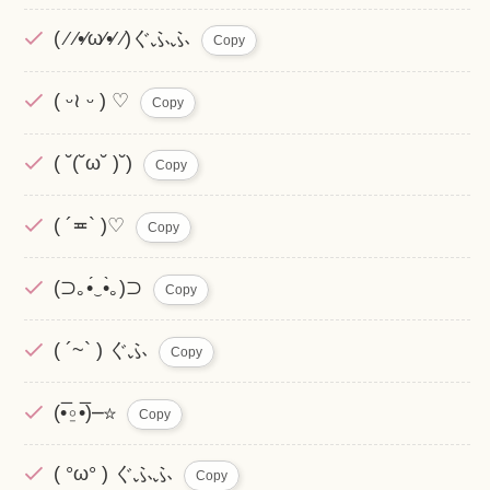
( ⁄ ⁄•⁄ω⁄•⁄ ⁄)ぐふふ
Copy
( ᵕ≀ ᵕ ) ♡
Copy
( ˘(˘ω˘ )˘)
Copy
( ´≖` )♡
Copy
(⊃｡•́‿•̀｡)⊃
Copy
( ´~` ) ぐふ
Copy
(•̅⍛•̅)━☆
Copy
( °ω° ) ぐふふ
Copy