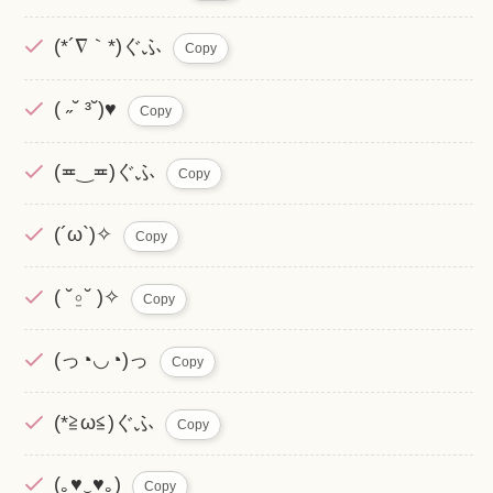
(*´∇｀*)ぐふ
Copy
( ˶˘ ³˘)♥
Copy
(≖‿≖)ぐふ
Copy
(´ω`)✧
Copy
( ˘⍛˘ )✧
Copy
(っ◔◡◔)っ
Copy
(*≧ω≦)ぐふ
Copy
(｡♥‿♥｡)
Copy