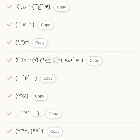
ぐふ╰(´ˆิﻉˆิ`♥)
Copy
( ◜௰◝ )
Copy
(°͈ ​°͈)ෆ⃛
Copy
ｸﾞﾌｯ‥(ᐛ (🐾͟͟͞͞= ฅ͟͟͞͞ =( •ω•´ ฅ )
Copy
( ˆᴘˆ )
Copy
(^^ω)
Copy
_ ´ཫ` _ )_
Copy
(꒪ཫ꒪; )ﾔﾊﾞｲ
Copy