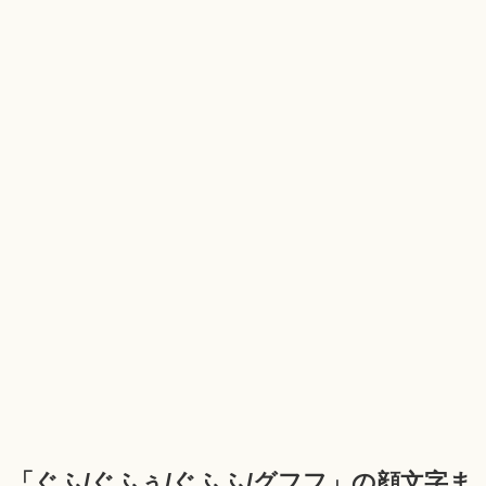
「ぐふ/ぐふぅ/ぐふふ/グフフ」の顔文字ま