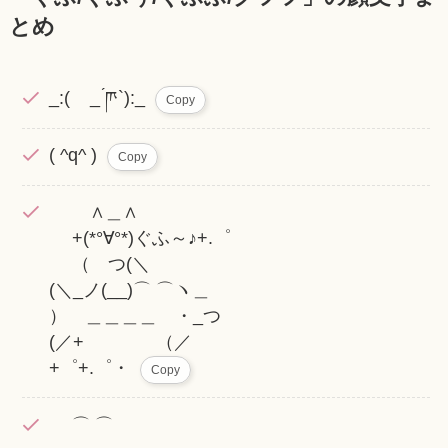
とめ
_:( _ ́ཫ`):_
Copy
( ^q^ )
Copy
∧＿∧
+(*°∀°*)ぐふ～♪+.゜
（ つ(＼
(＼_ノ(__)⌒ ⌒ヽ＿
） ＿＿＿＿ ・_つ
(／+ （／
+゜+.゜・
Copy
⌒ ⌒