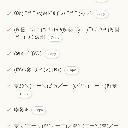
🏵c( ॑꒳ ॑ \c)ｱｲﾄﾞﾙ (っ/ ॑꒳ ॑ )っ🪄
Copy
(🫰🏻 ･᷄ὢ･᷅ )⊃ ﾁｭｷｯ!!(🫰🏻 `ᾥ´ )⊃ ﾁｭｷｯ!!(🫰🏻
˙꒳˙ )⊃ ﾁｭｷｯ!!
Copy
(🎤≧▽^))♡)
Copy
(✪∀<🎤 サインはB♪)
Copy
💙ｶﾝ＼(￣ー＼)ｾﾞﾝ(／ー￣)／ﾅ＼(￣ー＼)ｱｲ💜
Copy
🎼🎤✮
Copy
💙＼(￣ー＼)💜(／ー￣)／💙＼(￣ー＼)💜(／ー