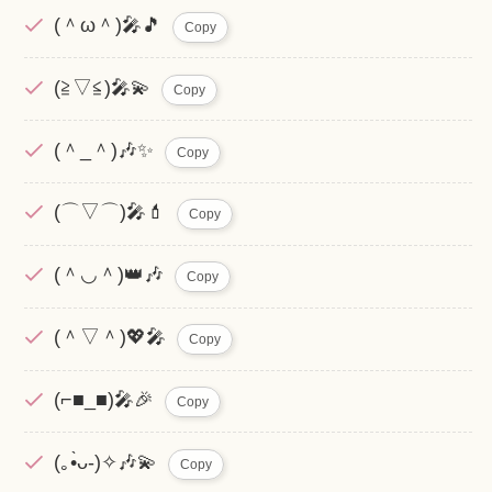
(＾ω＾)🎤🎵
Copy
(≧▽≦)🎤💫
Copy
(＾_＾)🎶✨
Copy
(⌒▽⌒)🎤💄
Copy
(＾◡＾)👑🎶
Copy
(＾▽＾)💖🎤
Copy
(⌐■_■)🎤🎉
Copy
(｡•̀ᴗ-)✧🎶💫
Copy