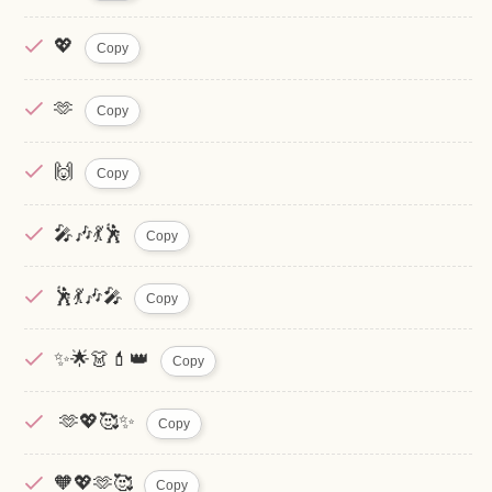
💖
Copy
🫶
Copy
🙌
Copy
🎤🎶💃🕺
Copy
🕺💃🎶🎤
Copy
✨🌟👗💄👑
Copy
🫶💖🥰✨
Copy
🧡💖🫶🥰
Copy