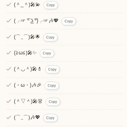
(＾_＾)🎤💫
Copy
(╭☞ ͡° ͜ʖ ͡°)╭☞🎶💖
Copy
(⌒‿⌒)🎤🌟
Copy
(≧ω≦)🎤✨
Copy
(＾◡＾)🎤💄
Copy
(・ω・)🎶🎉
Copy
(＾▽＾)🎤👗
Copy
(⌒‿⌒)🎶💖
Copy