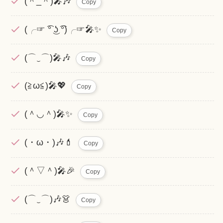
(＾_＾)🎤🎶
Copy
(╭☞ ͡° ͜ʖ ͡°)╭☞🎤✨
Copy
(⌒‿⌒)🎤🎶
Copy
(≧ω≦)🎤💖
Copy
(＾◡＾)🎤✨
Copy
(・ω・)🎶💄
Copy
(＾▽＾)🎤🎉
Copy
(⌒‿⌒)🎶👗
Copy