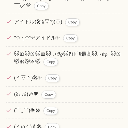
￣)／💙
Copy
アイドル(🎤≧▽^))♡)
Copy
ᐡ✩ ·̫ ✩ᐡ↩︎アイドル✨️
Copy
🐱🎀🐱🎀🐱🎀🐱 .⋆𝜗𝜚🐱ｱｲﾄﾞﾙ最高🐱.⋆𝜗𝜚 🐱🎀
🐱🎀🐱🎀🐱
Copy
(＾▽＾)🎤✨
Copy
(≧◡≦)🎶💖
Copy
(⌒‿⌒)🌟🎤
Copy
(＾ω＾)💄🎤
Copy