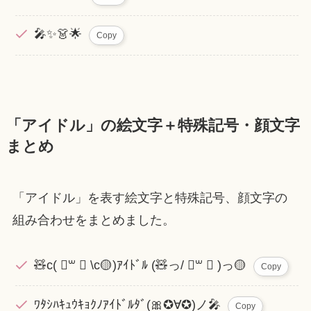
🎤✨👗🌟
Copy
「アイドル」の絵文字＋特殊記号・顔文字
まとめ
「アイドル」を表す絵文字と特殊記号、顔文字の
組み合わせをまとめました。
🧸c( ॑꒳ ॑ \c🟡)ｱｲﾄﾞﾙ (🧸っ/ ॑꒳ ॑ )っ🟡
Copy
ﾜﾀｼﾊｷｭｳｷｮｸﾉｱｲﾄﾞﾙﾀﾞ(🎀✪∀✪)ノ🎤
Copy