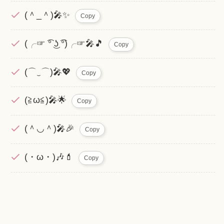
(＾_＾)🎤✨
Copy
(╭☞ ͡° ͜ʖ ͡°)╭☞🎤🎵
Copy
(⌒‿⌒)🎤💖
Copy
(≧ω≦)🎤🌟
Copy
(＾◡＾)🎤🎉
Copy
(・ω・)🎶💄
Copy