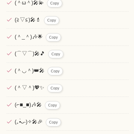
(＾ω＾)🎤💫
Copy
(≧▽≦)🎤💄
Copy
(＾_＾)🎶🌟
Copy
(⌒▽⌒)🎤🎵
Copy
(＾◡＾)👑🎤
Copy
(＾▽＾)💖✨
Copy
(⌐■_■)🎶🎤
Copy
(｡•̀ᴗ-)✧🎤🎉
Copy