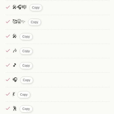
🎤🎧🎼
Copy
🥰🤫✨
Copy
🎤
Copy
🎶
Copy
🎵
Copy
🎧
Copy
💃
Copy
🕺
Copy