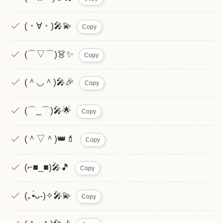
(・∀・)🎤💫
Copy
(⌒▽⌒)👗✨
Copy
(＾◡＾)🎤🎉
Copy
(⌒_⌒)🎤🌟
Copy
(＾▽＾)👑💄
Copy
(⌐■_■)🎤🎵
Copy
(｡•̀ᴗ-)✧🎤💫
Copy