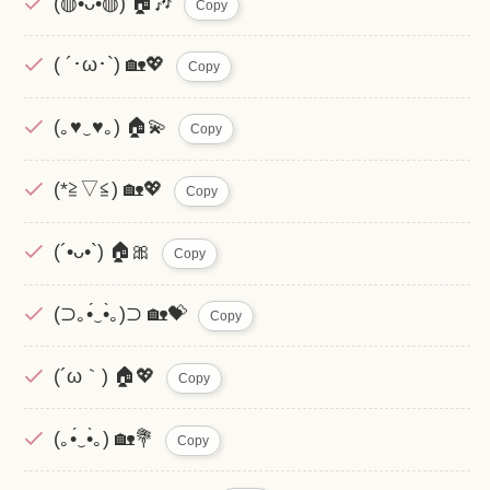
(◍•ᴗ•◍) 🏠🎶
Copy
( ´･ω･`) 🏡💖
Copy
(｡♥‿♥｡) 🏠💫
Copy
(*≧▽≦) 🏡💖
Copy
(´•ᴗ•`) 🏠🎀
Copy
(⊃｡•́‿•̀｡)⊃ 🏡💝
Copy
(´ω｀) 🏠💖
Copy
(｡•́‿•̀｡) 🏡💐
Copy