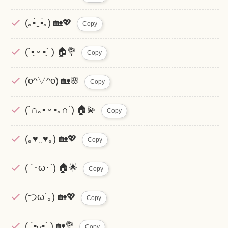
(｡•́‿•̀｡) 🏡💖
Copy
(´•̥ ᵕ •̥` ) 🏠💐
Copy
(o^▽^o) 🏡🌸
Copy
(´∩｡• ᵕ •｡∩`) 🏠💫
Copy
(｡♥‿♥｡) 🏡💖
Copy
( ´･ω･`) 🏠🌟
Copy
(つω`｡) 🏡💖
Copy
( ´•ᴗ•` ) 🏡💐
Copy