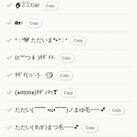
🏠𓀠𓀤𝔾𝕠!
Copy
🏡♪
Copy
* : *🐼 ただいま🐾* : *
Copy
(c’꒳​’つ📱 )ﾀﾀﾞｲﾏ-
Copy
ﾀﾀﾞｲ(っ’-‘)╮=͟͟͞͞🥭
Copy
(๑σϖσ๑)ﾀﾀﾞｨﾏｯ❣⃛
Copy
ただい( ▔▔ •ω•▔▔)ノまゆ毛~~~💕
Copy
ただい( ꇐ₃ꇐ )まつ毛~~~💕
Copy