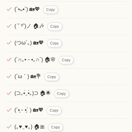
(´•ᴗ•`) 🏡💖
Copy
( ˘ ³˘)ノ 🏠🎶
Copy
(つω`｡) 🏡💖
Copy
(´∩｡• ᵕ •｡∩`) 🏠🌸
Copy
(´ω｀) 🏡💐
Copy
(⊃｡•́‿•̀｡)⊃ 🏠🌟
Copy
(´•̥ ᵕ •̥` ) 🏡💖
Copy
(｡♥‿♥｡) 🏠🎀
Copy