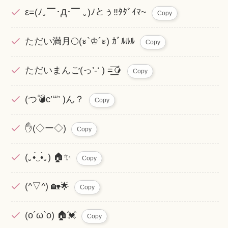
ε=(ﾉ｡▔･Д･▔ ｡)ﾉとぅ‼️ﾀﾀﾞｲﾏ~
Copy
ただい満月🌕(ะ`♔´ะ) ｶﾞﾙﾙﾙ
Copy
ただいまんご(っ’-‘ ) =͟͟͞͞🥭
Copy
(つ💣c’꒳​’ )ん？
Copy
✋(◇ー◇)
Copy
(｡•́‿•̀｡) 🏠✨
Copy
(^▽^) 🏡🌟
Copy
(o´ω`o) 🏠💓
Copy