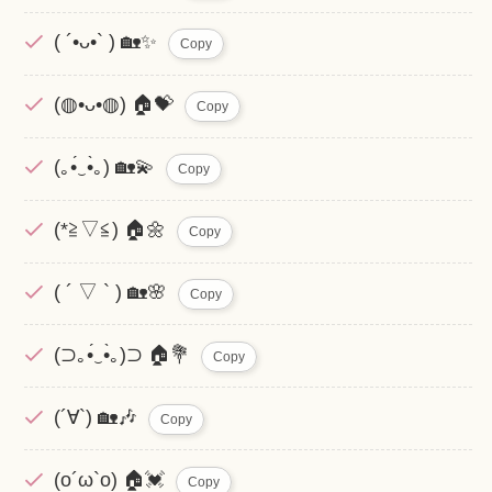
( ´•ᴗ•` ) 🏡✨
Copy
(◍•ᴗ•◍) 🏠💝
Copy
(｡•́‿•̀｡) 🏡💫
Copy
(*≧▽≦) 🏠🌼
Copy
( ´ ▽ ` ) 🏡🌸
Copy
(⊃｡•́‿•̀｡)⊃ 🏠💐
Copy
(´∀`) 🏡🎶
Copy
(o´ω`o) 🏠💓
Copy