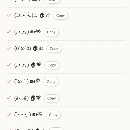
(⊃｡•́‿•̀｡)⊃ 🏠🎶
Copy
(｡•́‿•̀｡) 🏡🌟
Copy
(o´ω`o) 🏠🎀
Copy
(｡•́‿•̀｡) 🏠💝
Copy
(´ω｀) 🏡💐
Copy
(≧◡≦) 🏠💖
Copy
(´•̥ ᵕ •̥` ) 🏡🌸
Copy