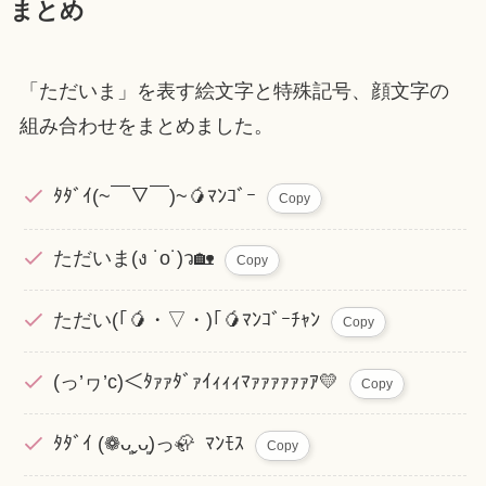
まとめ
「ただいま」を表す絵文字と特殊記号、顔文字の
組み合わせをまとめました。
ﾀﾀﾞｲ(~￣▽￣)~🥭ﾏﾝｺﾞｰ
Copy
ただいま(ง ˙o˙)ว🏡
Copy
ただい(｢🥭・▽・)｢🥭ﾏﾝｺﾞｰﾁｬﾝ
Copy
(っ’ヮ’c)＜ﾀｧｧﾀﾞｧｲｨｨｨﾏｧｧｧｧｧｧｱ💛
Copy
ﾀﾀﾞｲ (❁ᴗ͈ˬᴗ͈)っ🦣 ﾏﾝﾓｽ
Copy