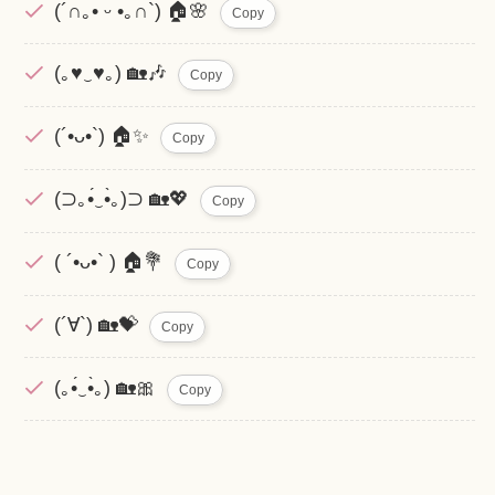
(´∩｡• ᵕ •｡∩`) 🏠🌸
Copy
(｡♥‿♥｡) 🏡🎶
Copy
(´•ᴗ•`) 🏠✨
Copy
(⊃｡•́‿•̀｡)⊃ 🏡💖
Copy
( ´•ᴗ•` ) 🏠💐
Copy
(´∀`) 🏡💝
Copy
(｡•́‿•̀｡) 🏡🎀
Copy