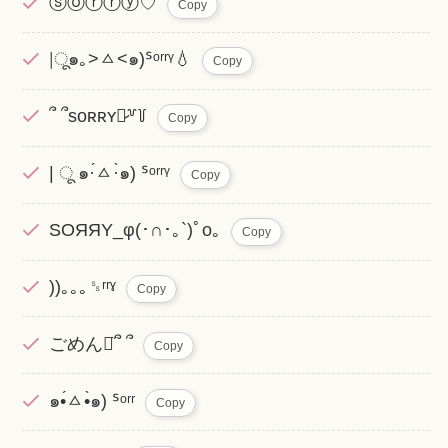
ⓢⓞⓡⓡⓨ♡
Copy
‎‎‎|ू๑｡>ㅿ<๑)ᔆᵒʳʳᵞ💧
Copy
՞ ՞sᴏʀʀʏ♡̷꒷꒦
Copy
| ू ๑·́ㅿ·̀๑) ᔆᵒʳʳᵞ
Copy
SΟЯЯΥ_φ(･∩･｡`)ﾟo｡
Copy
))｡｡｡␎ʳʳˠ
Copy
ごめんᯅ̈՞ ՞
Copy
๑•́ㅿ•̀๑) ᔆᵒʳʳ
Copy