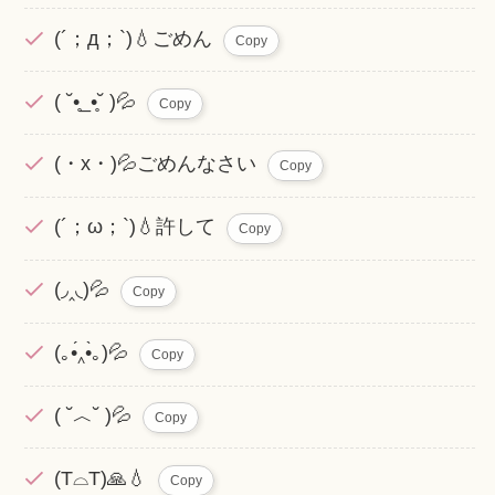
(´；д；`)💧ごめん
Copy
( ˘•̥_•̥˘ )💦
Copy
(・x・)💦ごめんなさい
Copy
(´；ω；`)💧許して
Copy
(◞‸◟)💦
Copy
(｡•́‸•̀｡)💦
Copy
( ˘︿˘ )💦
Copy
(T⌓T)🙏💧
Copy