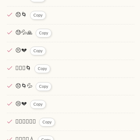
😞🌀
Copy
😓💦🙏
Copy
😣💔
Copy
🤦🏻‍♂️🌀
Copy
😞🌀💦
Copy
😢💔
Copy
🙇‍♀️🙇‍♂️🙇‍♀️
Copy
👉🏻👈🏻‪‪💧
Copy