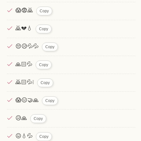
😱😨🙇
Copy
🙇💔💧
Copy
😔😥💦💦
Copy
🙏🏻💦
Copy
🙇🏻💦❕
Copy
😱😑🤝🙏
Copy
😥🙏
Copy
😖💧💦
Copy