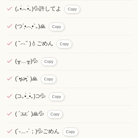
(｡•́︿•̀｡)💦許してよ
Copy
(つ´•̣̣̣̣̣̣︿•̣̣̣̣̣̣`｡)🙏
Copy
( ˘︹˘ )💧ごめん
Copy
(╥﹏╥)💦
Copy
(´•̥̥̥ω•̥̥̥` )🙏
Copy
(⊃｡•́‿•̀｡)⊃💦
Copy
( ´;ω;` )🙏💦
Copy
(´-﹏-`；)💦ごめん
Copy