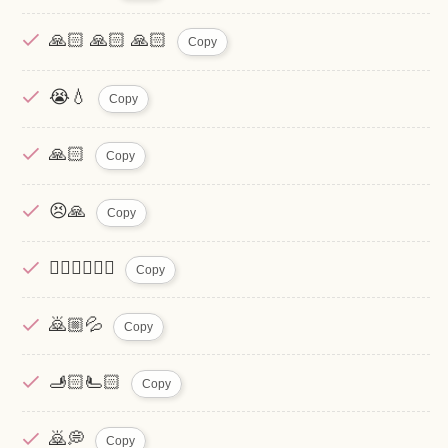
🙏🏻 🙏🏻 🙏🏻
Copy
😭💧
Copy
🙏🏻
Copy
😣🙏
Copy
🙇‍♂️🙇‍♂️🙇‍♂️
Copy
🙇🏼💦
Copy
🫸🏻🫷🏻
Copy
🙇💭
Copy