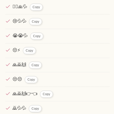
🙇‍♀️🙏💦
Copy
😢💦💦
Copy
😭😭💦
Copy
😔⚡
Copy
🙏🙇🙌
Copy
😒😔
Copy
🙏🙇🙌👉👈
Copy
🙇💦💦
Copy