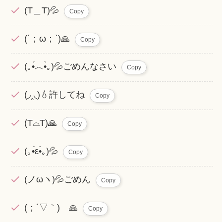
(T＿T)💦
Copy
(´；ω；`)🙏
Copy
(｡•́︿•̀｡)💦ごめんなさい
Copy
(◞‸◟)💧許してね
Copy
(T⌓T)🙏
Copy
(｡•́ε•̀｡)💦
Copy
(ノωヽ)💦ごめん
Copy
(；´▽｀)ゞ🙏
Copy