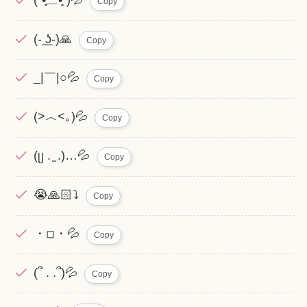
Copy
(- ͟ʖ-)🙏
Copy
_|￣|○💦
Copy
(>︿<｡)💦
Copy
(ᥩ . ̫ .)…💦
Copy
😭🙏🏻⤵︎
Copy
・◽︎・💦
Copy
(՞ . .՞)💦
Copy