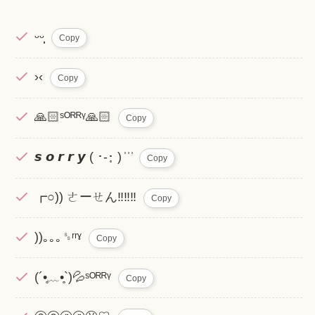
ᵕᵕ̩̩
Copy
›‹
Copy
🙏🏻ˢᴼᴿᴿᵞ🙏🏻
Copy
𝙨 𝙤 𝙧 𝙧 𝙮‪ ( ･-･̥ ) ͗ ͗ ͗
Copy
┏○)) ㄜーㄝん‼︎‼︎‼︎
Copy
))｡｡｡␎ʳʳˠ
Copy
(´•̥﹏•̥`)💦ˢᴼᴿᴿᵞ
Copy