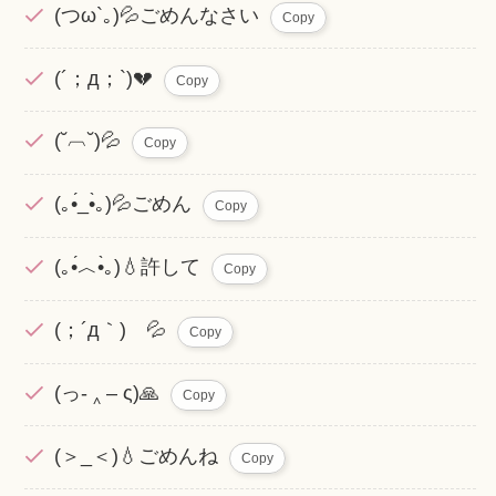
(つω`｡)💦ごめんなさい
Copy
(´；д；`)💔
Copy
(˘︹˘)💦
Copy
(｡•́_•̀｡)💦ごめん
Copy
(｡•́︿•̀｡)💧許して
Copy
(；´д｀)ゞ💦
Copy
(っ- ‸ – ς)🙏
Copy
(＞_＜)💧ごめんね
Copy