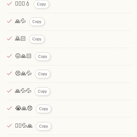
🙇🏻‍♀️‪💧
Copy
🙏💦
Copy
🙇🏻
Copy
😖🙏🏻
Copy
😣🙏💦
Copy
🙏💦💦
Copy
😭🙏😞
Copy
🙇‍♀️💦🙏
Copy