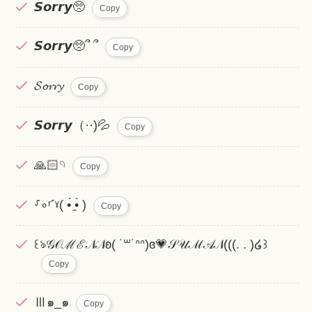
𝙎𝙤𝙧𝙧𝙮🥺
Copy
𝙎𝙤𝙧𝙧𝙮🥺՞ ՞
Copy
𝓢𝓸𝓻𝓻𝔂
Copy
𝙎𝙤𝙧𝙧𝙮（··)💦
Copy
🙏🏻𓄹
Copy
⸉∘ʳ˹ˠ( •́ ̯•̀ )
Copy
꒰ঌ𝒢𝒪ℳℰ𝒩𝒩ʚ( ˙꒳˙ᐢᐢ)ɞ💗𝒮𝒰ℳ𝒜𝒩(((. . )໒꒱
Copy
Ⅲ๑_๑
Copy