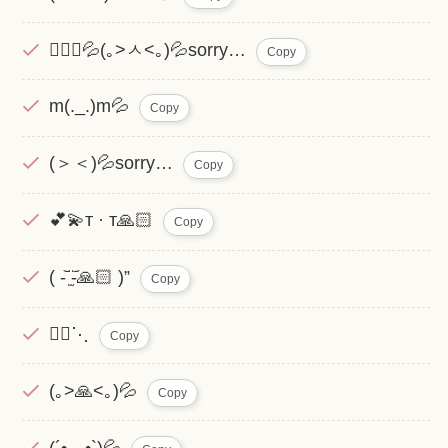
🙇🏻‍♀️💦(｡>ㅅ<｡)💦sorry…
Copy
m(._.)m💦
Copy
(＞＜)💦sorry…
Copy
💕💫т · т🙏🏻
Copy
( -᷅ ̫̈-᷄🙏🏻 )”
Copy
🙇‍♀️⋱
Copy
(｡>🙏<｡)💦
Copy
(´•̥﹏•̥`)💦