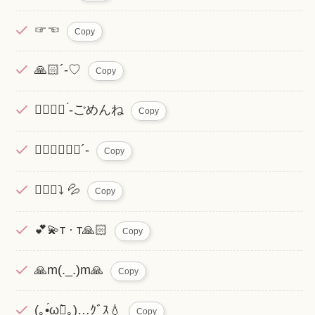
☞☜
Copy
🙏🏻´-♡
Copy
👉🏻👈🏻‪ ́-ごめんね
Copy
🙇🏻‍♂️🙇🏻‍♀️´-
Copy
🙇🏻‍♀️⤵︎ ︎💦
Copy
💕💫т · т🙏🏻
Copy
🙏m(._.)m🙏
Copy
(｡•́ωก̀｡)…ｸﾞｽ💧
Copy