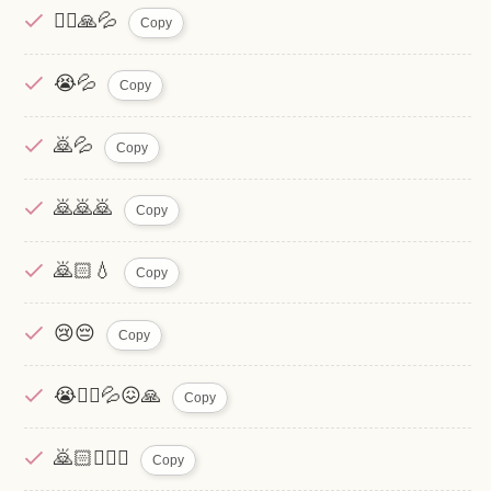
🙇‍♂️🙏💦
Copy
😭💦
Copy
🙇💦
Copy
🙇🙇🙇
Copy
🙇🏻💧
Copy
😢😔
Copy
😭🙇‍♂️💦😖🙏
Copy
🙇🏻🙇🏻‍♂️
Copy