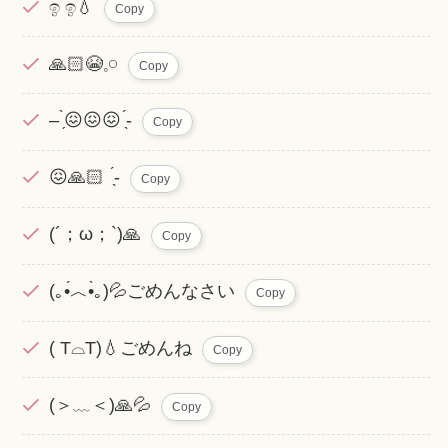
ඉ ඉ‪💧
Copy
🙏🏻😭‪𓈒𓏸
Copy
– ̗̀😖😖😖 ̖́-
Copy
😖🙏🏻 ̖́-
Copy
(´；ω；`)🙏
Copy
(｡•́︿•̀｡)💦ごめんなさい
Copy
( T⌓T)💧ごめんね
Copy
(＞﹏＜)🙏💦
Copy