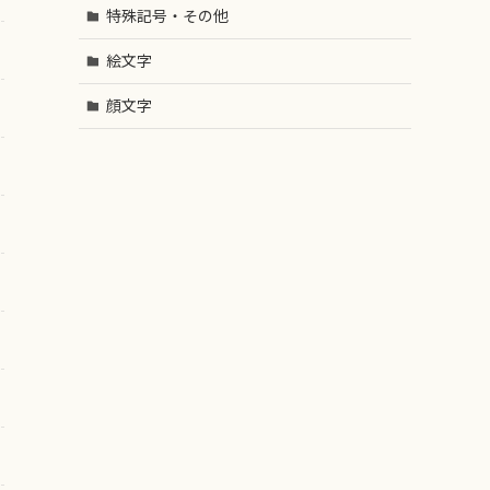
特殊記号・その他
絵文字
顔文字