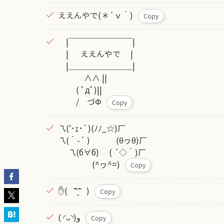
ええんやで(＊´ｖ｀)
Copy
|￣￣￣￣￣￣￣￣|
| ええんやで |
|＿＿＿＿＿＿＿＿|
∧∧ ||
( ﾟдﾟ)||
/ づΦ
Copy
乁(‘･ｪ･`)(ﾉﾉ_☆)厂
乁(｀-´ ) (θヮθ)厂
乁(б∀б) ( ´◇｀)厂
(^ヮ^=)
Copy
✋( ˆ̑‵̮ˆ̑ )
Copy
( ◜ᴗ◝)و
Copy