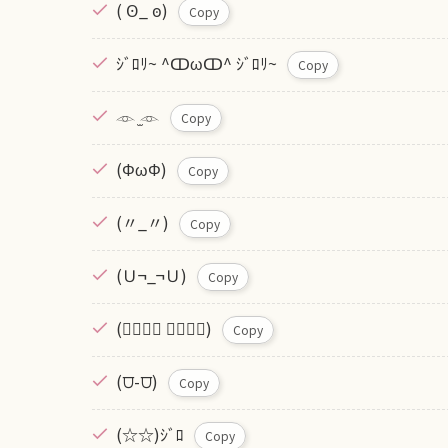
( Ꙩ_ ꙩ)
Copy
ｼﾞﾛﾘ~ ^ↀωↀ^ ｼﾞﾛﾘ~
Copy
𓁹 ̫𓁹
Copy
(ΦωΦ)
Copy
(〃_〃)
Copy
(Ｕ¬_¬Ｕ)
Copy
(ↂ⃙⃙⃚‎ ↂ⃙⃙⃚)
Copy
(⩌-⩌)
Copy
(☆☆)ｼﾞﾛ
Copy