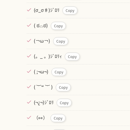
(σ_σ♯)ｼﾞﾛﾘ
Copy
( ಠ⌓⁠ಠ)
Copy
(￢ω￢)
Copy
(。_ 。)ｼﾞﾛﾘｨ
Copy
( ;¬ω¬)
Copy
( ︸꒳ ︸ )
Copy
(¬¿¬)ｼﾞﾛﾘ
Copy
（👀）
Copy