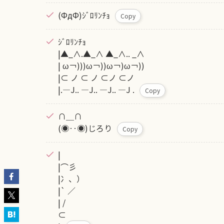
(ФдФ)ｼﾞﾛﾘﾝﾁｮ
Copy
ｼﾞﾛﾘﾝﾁｮ
|▲_∧.▲_∧ ▲_∧.. _∧
| ω￢)))ω￢))ω￢)ω￢))
|⊂ ノ ⊂ ノ ⊂ノ ⊂ノ
|.―J.. ―J.. ―J.. ―J .
Copy
∩＿∩
(◉‥◉)じろり
Copy
|
|⌒彡
|冫、）
|` ／
| /
⊂