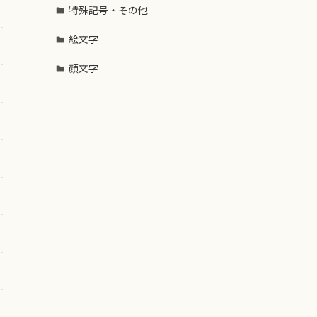
特殊記号・その他
絵文字
顔文字