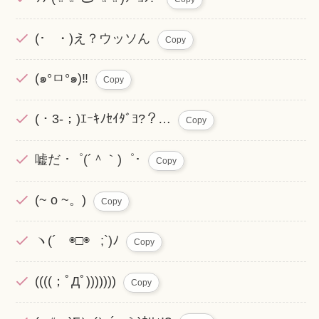
(･ ・)え？ウッソん
Copy
(๑°ㅁ°๑)‼
Copy
(・3-；)ｴｰｷﾉｾｲﾀﾞﾖ?？…
Copy
嘘だ ･゜(´＾｀)゜･
Copy
(~ o ~。)
Copy
ヽ(´ ◉□◉ ;`)ﾉ
Copy
((((；ﾟДﾟ)))))))
Copy