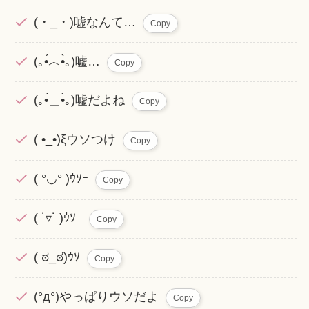
(・_・)嘘なんて…
Copy
(｡•́︿•̀｡)嘘…
Copy
(｡•́＿•̀｡)嘘だよね
Copy
( •_•)ξウソつけ
Copy
( °◡° )ｳｿｰ
Copy
( ˙▿˙ )ｳｿｰ
Copy
( ಠ_ಠ)ｳｿ
Copy
(°д°)やっぱりウソだよ
Copy