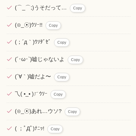
(⌒_⌒;)うそだって…
Copy
(⊙_☉)ｳｿｰ!!
Copy
(；´д｀)ｳｿﾀﾞｾﾞ
Copy
(´･ω･`)嘘じゃないよ
Copy
(´∀｀)嘘だよ〜
Copy
乁( •_• )ㄏｳｿｰ
Copy
(⊙_☉)あれ…ウソ?
Copy
( ；ﾟДﾟ)ﾅﾆｯ!
Copy