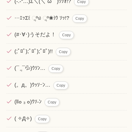
(-.-“…)Σ＼(＼´ω｀)ｳｿｫ!?
Copy
···ｴｯΣ꒰ ૢº௰ ૢº❀꒱ｳ ｿｯ!?
Copy
(#･∀･)うそだよ！
Copy
(;ﾟﾛﾟ);ﾟﾛﾟ);ﾟﾛﾟ)!!
Copy
(¯ ૢ¯💦)ｳｿﾝ…
Copy
(。‎‎д。)ｳｯｿｰﾝ…
Copy
(ll๐ ₃ ๐)ｳｿ-ﾝ
Copy
( ✧Д✧)
Copy