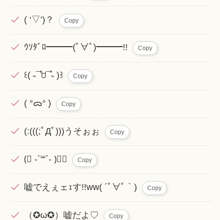
( ‘▽’)？
Copy
ｳｿﾀﾞﾛ━━━(ﾟ∀ﾟ)━━━!!
Copy
꒰( ˵¯͒ꇴ¯͒˵ )꒱
Copy
( °ᯅ° )
Copy
(:(((;ﾟДﾟ)))うそぉぉ
Copy
(⃔ -`꒳´- )⃕↝
Copy
嘘でえぇェｪす!!ww( ´ﾟ∀ﾟ｀)
Copy
（✪ω✪）嘘だよ♡
Copy