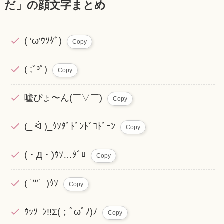
だ」の顔文字まとめ
( ‘ω’ｳｿﾀﾞ)
Copy
( ;ﾟ³ﾟ)
Copy
嘘ぴょ〜ん(￣▽￣)
Copy
(_ ᐛ )_ｳｿﾀﾞﾄﾞﾝﾄﾞｺﾄﾞｰﾝ
Copy
(・Д・)ｳｿ…ﾀﾞﾛ
Copy
( ˙꒳​˙ )ｳｿ
Copy
ｳｯｿｰﾝ!!Σ(；ﾟωﾟﾉ)ﾉ
Copy