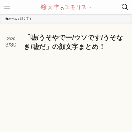
ホーム
顔文字
「嘘/うそやでー/ウソです/うそな
2026
3/30
き/嘘だ」の顔文字まとめ！