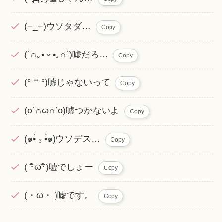
(−_−)ウソタダ…
Copy
(´∩｡• ᵕ •｡∩`)嘘だろ…
Copy
(° ꒳ °)嘘じゃないって
Copy
(o´∩ω∩`o)嘘つかないよ
Copy
(๑•́ ₃ •̀๑)ウソデス…
Copy
( ･ิω･ิ)嘘でしょー
Copy
(・ω・ )嘘です。
Copy