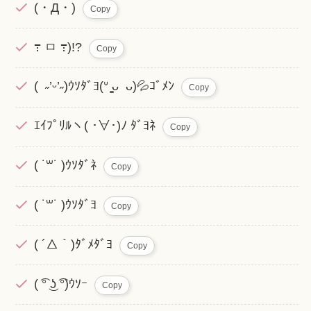
(・Д・)
Copy
߹ ㅁ ߹)!?
Copy
( ˶’ᵕ’˶)ｳｿﾀﾞﾖ(ᐡ ̳ᴗ ᴗ)💦ｺﾞﾒﾝ
Copy
ｴｲﾌﾟﾘﾙヽ( ･∀･)ﾉ ﾀﾞﾖﾈ
Copy
( ˙꒳˙ )ｳｿﾀﾞﾈ
Copy
( ˙꒳˙ )ｳｿﾀﾞﾖ
Copy
( ´△｀)ﾀﾞﾒﾀﾞﾖ
Copy
( ͡° ͜ʖ ͡°)ｳｿｰ
Copy