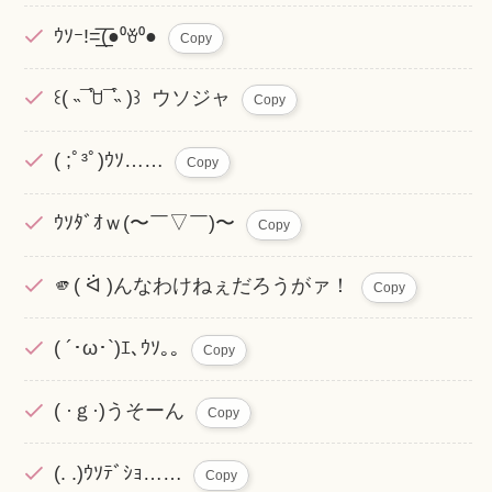
ｳｿｰ!=͟͟͞͞(●⁰ꈊ⁰●
Copy
꒰( ˵¯͒ꇴ¯͒˵ )꒱ ウソジャ
Copy
( ;ﾟ³ﾟ)ｳｿ……
Copy
ｳｿﾀﾞｵｗ(〜￣▽￣)〜
Copy
🫵( ᐛ )んなわけねぇだろうがァ！
Copy
( ´･ω･`)ｴ､ｳｿ｡｡
Copy
( ·ｇ·)うそーん
Copy
(. .)ｳｿﾃﾞｼｮ……
Copy