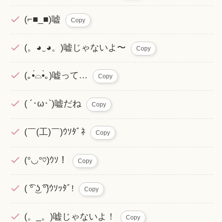
(⌐■_■)嘘
Copy
(。◕‿◕。)嘘じゃないよ〜
Copy
(｡•́⌓•̀｡)嘘って…
Copy
( ´･ω･`)嘘だね
Copy
(￣(工)￣)ｳｿﾀﾞﾈ
Copy
(°◡°♡)ｳｿ！
Copy
( ͡° ͜ʖ ͡°)ｳｿｯﾀﾞ!
Copy
(。_。)嘘じゃないよ！
Copy