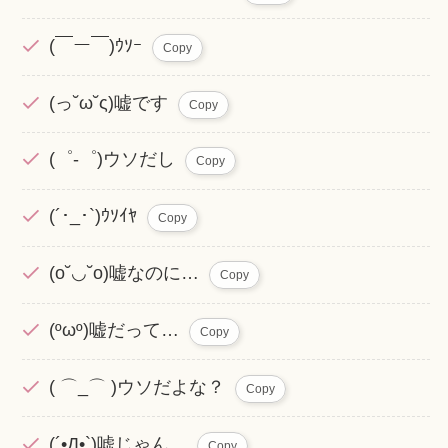
(￣ー￣)ｳｿｰ
Copy
(っ˘ω˘ς)嘘です
Copy
(゜-゜)ウソだし
Copy
(´･_･`)ｳｿｲﾔ
Copy
(o˘◡˘o)嘘なのに…
Copy
(ºωº)嘘だって…
Copy
( ⌒_⌒ )ウソだよな？
Copy
(´•̥̥̥Д•̥̥̥`)嘘じゃん…
Copy