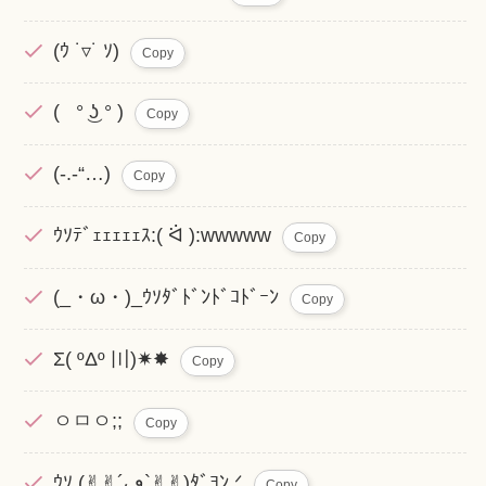
(ｳ ˙▿˙ ｿ)
Copy
( ° ͜ʖ ° )
Copy
(-.-“…)
Copy
ｳｿﾃﾞｪｪｪｪｪｽ:( ᐛ ):wwwww
Copy
(_・ω・)_ｳｿﾀﾞﾄﾞﾝﾄﾞｺﾄﾞｰﾝ
Copy
Σ( ºΔº 〣)✷✸
Copy
ㅇㅁㅇ;;
Copy
ｳｿ (︎︎︎︎✌︎︎︎✌︎´ڡ`︎︎︎︎✌︎︎︎✌︎)ﾀﾞﾖﾝ.ᐟ
Copy