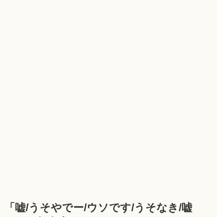
「嘘/うそやでー/ウソです/うそなき/嘘