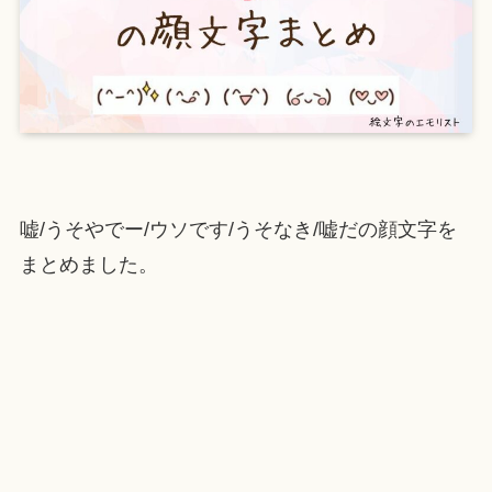
嘘/うそやでー/ウソです/うそなき/嘘だの顔文字を
まとめました。