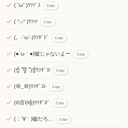
( ˘ω˘ )ｳｿﾃﾞｽ
Copy
( °⌓° )ｳｿｯ!
Copy
(。-`ω´-)ｳｿﾀﾞﾄﾞ
Copy
(●´ω｀●)嘘じゃないよー
Copy
(☝ ՞ਊ ՞)☝ｳｿﾀﾞﾖ!
Copy
(＠_＠)ｳｿﾀﾞｺﾚ
Copy
(ʘ言ʘ╬)ｳｿﾀﾞｶﾞ
Copy
(；´∀｀)嘘だろ…
Copy