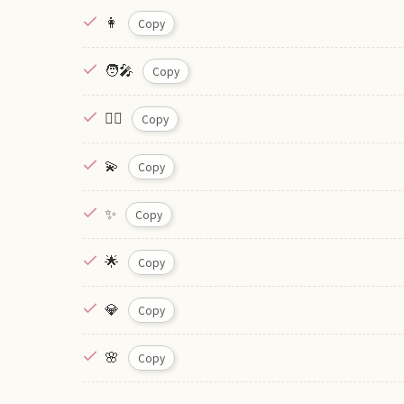
👩
Copy
🧑‍🎤
Copy
🧝‍♀️
Copy
💫
Copy
✨
Copy
🌟
Copy
💎
Copy
🌸
Copy