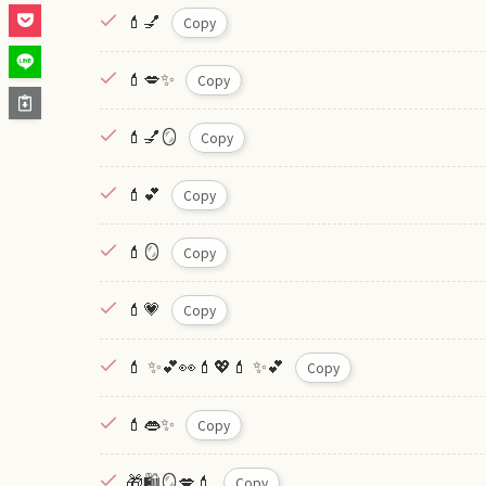
💄💅
Copy
💄💋✨
Copy
💄💅🪞
Copy
💄💕
Copy
💄🪞
Copy
💄💗
Copy
💄 ✨💕👀💄💖💄 ✨💕
Copy
💄👄✨
Copy
🎁🛍🪞💋💄
Copy