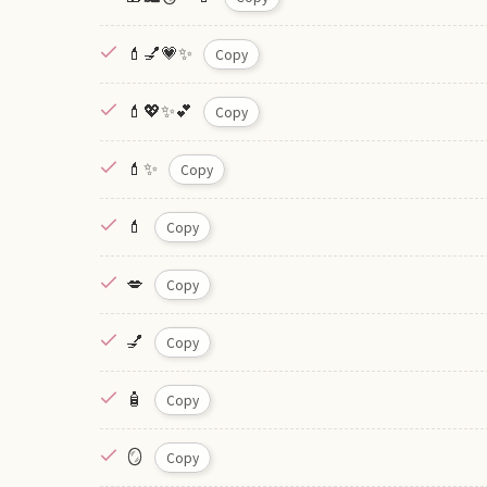
💄💅💗✨
Copy
💄💖✨💕
Copy
💄✨
Copy
💄
Copy
💋
Copy
💅
Copy
🧴
Copy
🪞
Copy