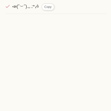
📣(˘︶˘).｡.:*🎶
Copy