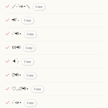
／-`📣⋆＼
Copy
📢´-
Copy
-`📢⋆
Copy
ꉂꉂ📢
Copy
🔈 ̖́-
Copy
⋆͛📢⋆
Copy
♡𓈒𓂂⋆͛📢⋆
Copy
-`📣⋆
Copy