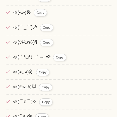
📣(•̀ᴗ•́)🎤
Copy
📣(⌒_⌒)🎶
Copy
📣(⁄ ⁄•⁄ω⁄•⁄ ⁄)🎙
Copy
📣(╯°□°）╯︵ 📢
Copy
📣(◕‿◕)🎤
Copy
📣(⊙ω⊙)💥
Copy
📣(⌒o⌒)✧
Copy
📣( ˘ ³˘)🎤
Copy