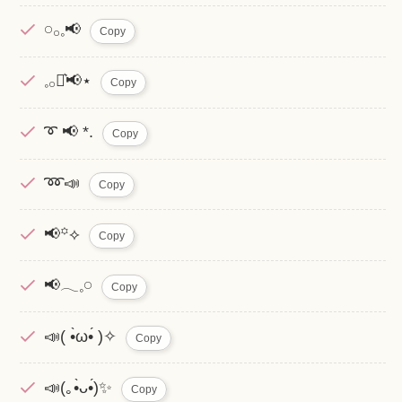
𓏸𓂂𓈒📢
Copy
𓈒𓂂⋆͛📢⋆
Copy
➰ 📢 *.
Copy
➿📣
Copy
‎📢꙳⟡
Copy
📢𓂃𓈒𓏸︎︎︎︎
Copy
📣( •̀ω•́ )✧
Copy
📣(｡•̀ᴗ•́)✨
Copy