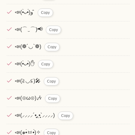
📣(•̀ᴗ•́)و ̑̑
Copy
📣(⌒‿⌒)📢
Copy
📣(❁´◡`❁)
Copy
📣(•̀ᴗ•́)✋
Copy
📣(≧◡≦)🎤
Copy
📣(⊙ω⊙)🎶
Copy
📣(⸝⸝⸝⸝´•̥̥̥‸•̥̥̥`⸝⸝⸝⸝)
Copy
📣(๑•̀ㅂ•́)✧
Copy