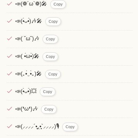
📣(❁´ω`❁)🎤
Copy
📣(•̀ᴗ•́)🎶🎤
Copy
📣( ˘ω˘)🎶
Copy
📣( •́ω•̀)🎤
Copy
📣(｡•́‿•̀｡)🎤
Copy
📣(•̀ᴗ•́)💥
Copy
📣(❛ω❛)🎶
Copy
📣(⸝⸝⸝⸝´•̥̥̥‸•̥̥̥`⸝⸝⸝⸝)🎙
Copy