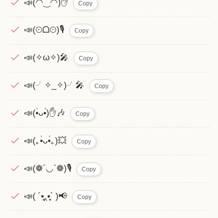
📣(◠‿◠)✋
Copy
📣(⊙ᗝ⊙)🎙
Copy
📣(✧ω✧)🎤
Copy
📣(╯✧_✧)╯🎤
Copy
📣(•̀ᴗ•́)✋🎶
Copy
📣(｡•̀ᴗ•́｡)💥
Copy
📣(❁´◡`❁)🎙
Copy
📣( ´•̥̥̥‸•̥̥̥` )📢
Copy