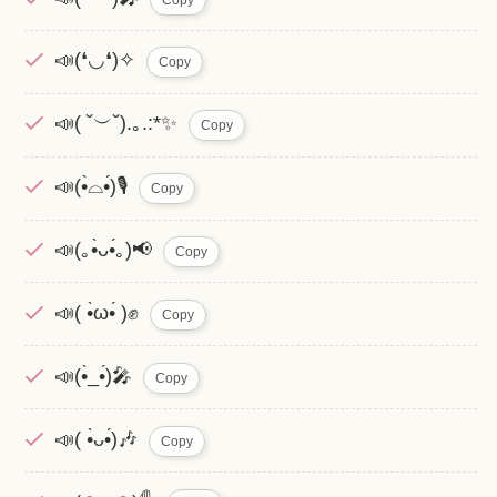
📣(❛◡❛)✧
Copy
📣( ˘︶˘).｡.:*✨
Copy
📣(•̀⌓•́)🎙
Copy
📣(｡•̀ᴗ•́｡)📢
Copy
📣( •̀ω•́ )✊
Copy
📣(•̀_•́)🎤
Copy
📣( •̀ᴗ•́)🎶
Copy