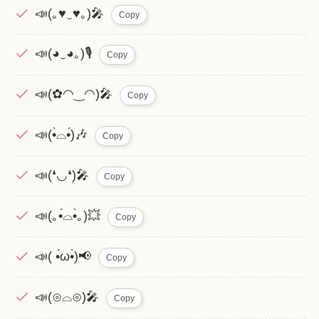
📣(｡♥‿♥｡)🎤
Copy
📣(◕‿◕｡)🎙
Copy
📣(✿◠‿◠)🎤
Copy
📣(•̀⌓•́)🎶
Copy
📣(❛◡❛)🎤
Copy
📣(｡•́⌓•̀｡)💥
Copy
📣( •́ω•̀)📢
Copy
📣(⊙⌓⊙)🎤
Copy