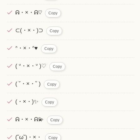
ᕱ・×・ᕱ♡
Copy
⊂(・×・)⊃
Copy
ᐢ・×・ᐢ♥
Copy
( ᐡ・×・ᐡ )♡
Copy
( ˘・×・˘ )
Copy
(・×・)✨
Copy
ᕱ・×・ᕱ💫
Copy
(˘ω˘)・×・
Copy