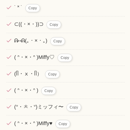
˙ ˟ ˙
Copy
⊂((・×・))⊃
Copy
ᕱ⑅︎ᕱ(｡・×・｡)
Copy
( ᐢ・×・ᐢ )Miffy♡
Copy
(ᥥ・ⅹ・ᥥ）
Copy
( ᐢ・×・ᐢ )
Copy
(ᐡ・ㅊ・ᐡ)ミッフィ〜
Copy
( ᐢ・×・ᐢ )Miffy♥
Copy