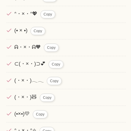
ᐢ・×・ᐢ💖
Copy
(• × •)
Copy
ᕱ・×・ᕱ🧡
Copy
⊂(・×・)⊃💕
Copy
(・×・)𓂃𓂃
Copy
(・×・)🧸
Copy
(•×•)💛
Copy
ᐢ・×・ᐢ✧
Copy