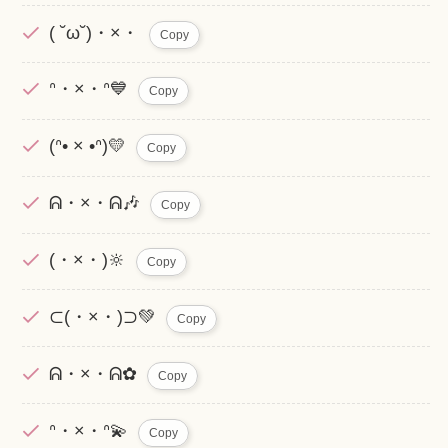
( ˘ω˘)・×・
Copy
ᐢ・×・ᐢ💙
Copy
(ᐢ• × •ᐢ)💛
Copy
ᕱ・×・ᕱ🎶
Copy
(・×・)🔆
Copy
⊂(・×・)⊃💚
Copy
ᕱ・×・ᕱ✿
Copy
ᐢ・×・ᐢ💫
Copy