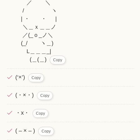
／ ＼
/ ヽ
| ・ ・ |
＼＿ｘ＿＿ノ
／(_ｏ_ノ＼
(_/ ヽ＿)
L＿＿＿_|
(＿(＿)
Copy
(‘×’)
Copy
(・×・)
Copy
・x・
Copy
( – × – )
Copy