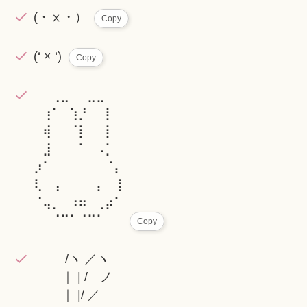
(・ⅹ・）
Copy
(‘ × ‘)
Copy
⠀⠀⢀⣀⠀⠀⣀⣀⠀⠀
⠀⢰⠁⠀⢱⡘⠀⠀⡇⠀
⠀⢾⠀⠀⠈⡇⠀⠀⡇⠀
⠀⣸⠀⠀⠀⠁⠀⠠⡁⠀
⡰⠁⠀⠀⠀⠀⠀⠀⠈⡄
⢇⠀⢠⠀⠀⠀⠀⡄⠀ ⡇
⠈⢤⡀⠀⠰⠶⠀⢀⡴⠁
⠀⠀⠈⠉⠁⠈⠉⠁⠀⠀
Copy
/ヽ ／ヽ
｜ | / ノ
｜ |/ ／