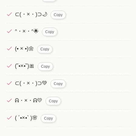
⊂(・×・)⊃🌙
Copy
ᐢ・×・ᐢ🌟
Copy
(• × •)🌼
Copy
(˘•×•˘)🎀
Copy
⊂(・×・)⊃💚
Copy
ᕱ・×・ᕱ💛
Copy
( ´•×•` )🌸
Copy