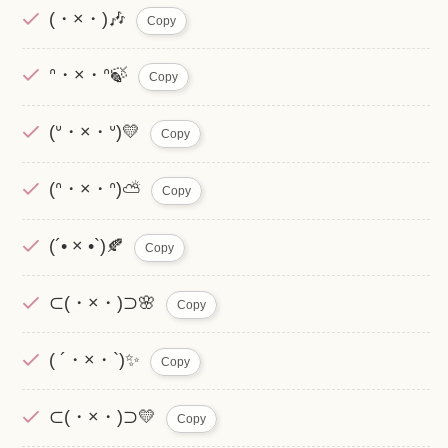
(・×・)🎶
Copy
ᐢ・×・ᐢ🍃
Copy
(ᐡ・×・ᐡ)💛
Copy
(ᐢ・×・ᐢ)⛅️
Copy
(´• × •`)🍂
Copy
⊂(・×・)⊃🌸
Copy
( ´・×・`)✨
Copy
⊂(・×・)⊃💛
Copy