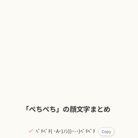
「ぺちぺち」の顔文字まとめ
ﾍﾟﾁﾍﾟﾁ( ･A･)ﾉｼ))˙-˙)ﾍﾟﾁﾍﾟﾁ
Copy