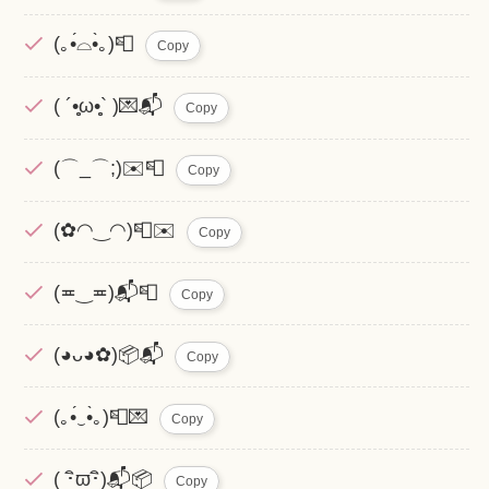
(｡•́⌓•̀｡)📮
Copy
( ´•̥̥̥ω•̥̥̥` )💌📬
Copy
(⌒_⌒;)✉️📮
Copy
(✿◠‿◠)📮✉️
Copy
(≖‿≖)📬📮
Copy
(◕ᴗ◕✿)📦📬
Copy
(｡•́‿•̀｡)📮💌
Copy
( ･ิϖ･ิ)📬📦
Copy