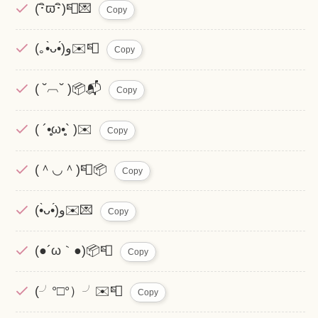
(･ิϖ･ิ)📮💌
Copy
(｡•̀ᴗ•́)و✉️📮
Copy
( ˘︹˘ )📦📬
Copy
( ´•̥̥̥ω•̥̥̥` )✉️
Copy
(＾◡＾)📮📦
Copy
(•̀ᴗ•́)و✉️💌
Copy
(●´ω｀●)📦📮
Copy
(╯°□°）╯✉️📮
Copy