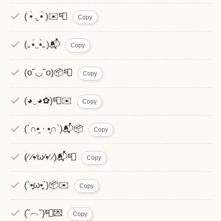
( •̀ .̫ •́ )✉️📮
Copy
(｡•́‿•̀｡)📬
Copy
(o˘◡˘o)📦📮
Copy
(◕‿◕✿)📮✉️
Copy
(´∩•͈ · •͈∩`)📬📦
Copy
(⁄ ⁄•⁄ω⁄•⁄ ⁄)📬📮
Copy
(´•̥̥̥ω•̥̥̥`)📦✉️
Copy
(˘︹˘)📮💌
Copy