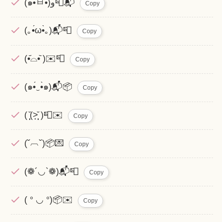
(๑•̀ㅂ•́)و📮📬
Copy
(｡•́ω•̀｡)📬📮
Copy
(•᷄⌓•᷅ )✉️📮
Copy
(๑•́‿•̀๑)📬📦
Copy
( ̩̩̩̆(˃̣̣̣̣̣̣̣̣̣̣̣̣̣̣̣̣̣̣̣̣̣̣̣̣̣̣̣̣̣̣̣̣̣̣̣̣̩̩̩̆ )📮✉️
Copy
(˘︹˘)📦💌
Copy
(❁´◡`❁)📬📮
Copy
( ° ◡ °)📦✉️
Copy