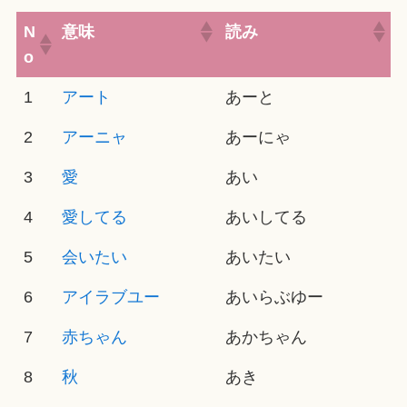
N
意味
読み
o
1
アート
あーと
2
アーニャ
あーにゃ
3
愛
あい
4
愛してる
あいしてる
5
会いたい
あいたい
6
アイラブユー
あいらぶゆー
7
赤ちゃん
あかちゃん
8
秋
あき