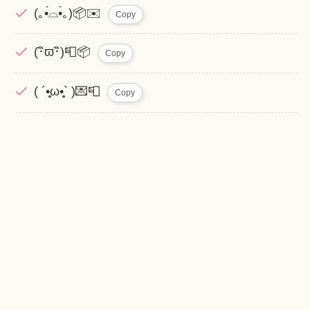
(｡•́⌓•̀｡)📦✉️
Copy
(･ิϖ･ิ)📮📦
Copy
( ´•̥̥̥ω•̥̥̥` )💌📮
Copy