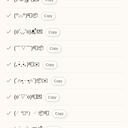
(꒪⌓꒪)📮📦
Copy
(o˘◡˘o)📬💌
Copy
(￣▽￣)📮📦
Copy
(｡•́‿•̀｡)📮✉️
Copy
(´∩•͈ · •͈∩`)📦✉️
Copy
(o´▽`o)📮💌
Copy
(╯°□°）╯📦📮
Copy