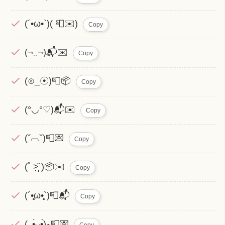
(´•ω•`)( 📮✉️)
Copy
(¬‿¬)📬✉️
Copy
(⊙_☉)📮📦
Copy
(°◡°♡)📬✉️
Copy
(˘︹˘)📮💌
Copy
(˚ ˃̣̣̣̣̣̣̣̣̣̣̣̣̣̣̣̣̣̣̣̣̣̣̣̣̣̣̣̣̩̩̩̆ )📦✉️
Copy
(´•̥̥̥ω•̥̥̥`)📮📬
Copy
(｡•̀ᴗ•́)و📮💌
Copy