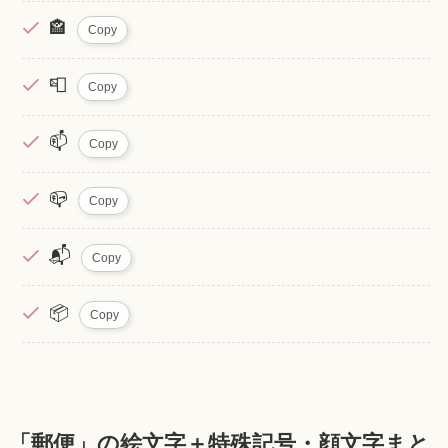
🏤
Copy
📮
Copy
📫
Copy
📪
Copy
📬
Copy
📦
Copy
「郵便」の絵文字＋特殊記号・顔文字まと