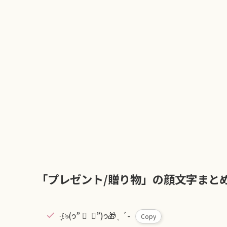
「プレゼント/贈り物」の顔文字まと
·̩͙꒰ঌ(𐭅” ॑ ॑”)𐭅🎁 ̖ ´-
Copy