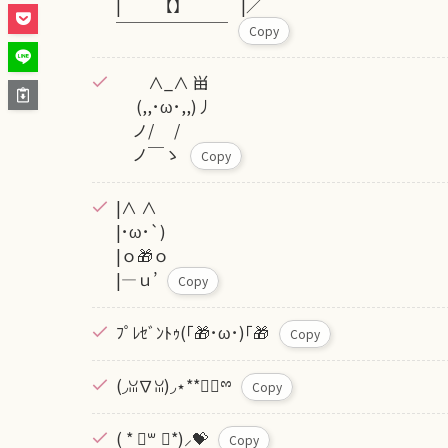
| 【】 |／
￣￣￣￣￣￣￣
Copy
∧_∧ 畄
(,,･ω･,,)丿
ノ/ /
ノ￣ゝ
Copy
|∧ ∧
|･ω･`)
|ｏ🎁ｏ
|―ｕ’
Copy
ﾌﾟﾚｾﾞﾝﾄｩ(｢🎁･ω･)｢🎁
Copy
(◞ꈍ∇ꈍ)◞⋆**✚⃞ྉ
Copy
( * ॑꒳ ॑*)⸝💝
Copy