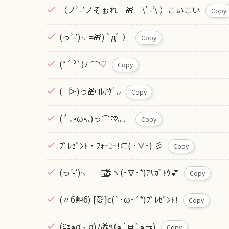
（ノ’ -‘ノそぉれ 🎁 \’ -‘\ ）こいこい
Copy
(っ’-‘)╮=͟͟͞͞🎁) ﾟдﾟ ）
Copy
(*´ ³`)ﾉ ⌒♡
Copy
( ᐕ)っ🎁ｺﾚｱｹﾞﾙ
Copy
(´ ｡•ω•｡)っ⌒🩷｡．
Copy
ﾌﾟﾚｾﾞﾝﾄ・ﾌｫｰﾕｰ!⊂( ･∀･) 彡
Copy
(っ’-‘)╮ =͟͟͞͞🎁ヽ(･∇･*)ｱﾘｶﾞﾄｳ💕
Copy
(〃б艸б) [愛]c(`･ω･´*)ﾌﾟﾚｾﾞﾝﾄ!
Copy
(💞๑ơ ₃ ơ)ﾉ🎁٩(๑´ㅂ`๑🔫)‎
Copy