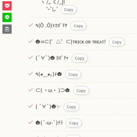
ヽ /,. く/_|l
‘ｰ’し’
Copy
۹(ÒہÓ)۶ｶﾎﾞﾁﾔ
Copy
🎃⥤⊂(゜△゜⊂)ᴛʀɪᴄᴋ ᴏʀ ᴛʀᴇᴀᴛ!
Copy
(´∀`)🎃 ｶﾎﾞﾁｬ
Copy
٩(◕‿◕｡)۶🎃
Copy
⊂( ・ω・ )⊃🎃
Copy
( ´∀`)🎃✨
Copy
🎃(´-ω-`)ﾁﾗ
Copy