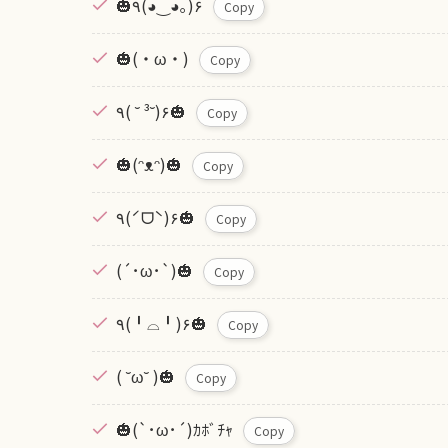
🎃٩(◕‿◕｡)۶
Copy
🎃(・ω・)
Copy
٩( ˘ ³˘)۶🎃
Copy
🎃(ᵔᴥᵔ)🎃
Copy
٩(ˊᗜˋ)۶🎃
Copy
(´･ω･`)🎃
Copy
٩(╹⌓╹)۶🎃
Copy
( ˘ω˘ )🎃
Copy
🎃(`･ω･´)ｶﾎﾞﾁｬ
Copy