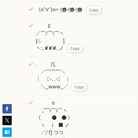
（n‘∀′)n< =͟͟͞͞🎃=͟͟͞͞🎃=͟͟͞͞🎃
Copy
￡
／⌒/⌒\⌒丶
|::. |
丶:..✘✘✘. ノ
Copy
. 几
／⌒⌒⌒＼
｜ ▷. .◁ ｜
＼_www_／
Copy
п
,’⌒i⌒i⌒ヽ
（ ● ● ）
ヽ i ■ ノ
／/ f] つつ