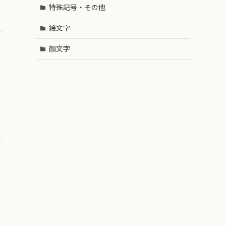
特殊記号・その他
絵文字
顔文字