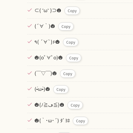
⊂( ˘ω˘ )⊃🎃
Copy
(´∀｀)🎃
Copy
٩( ´∀`)۶🎃
Copy
🎃(oﾟ∀ﾟo)🎃
Copy
(￣▽￣)🎃
Copy
(•́ω•̀)🎃
Copy
🎃(ﾉ≧ڡ≦)🎃
Copy
🎃(｀･ω･´) ﾀﾞﾖﾈ
Copy