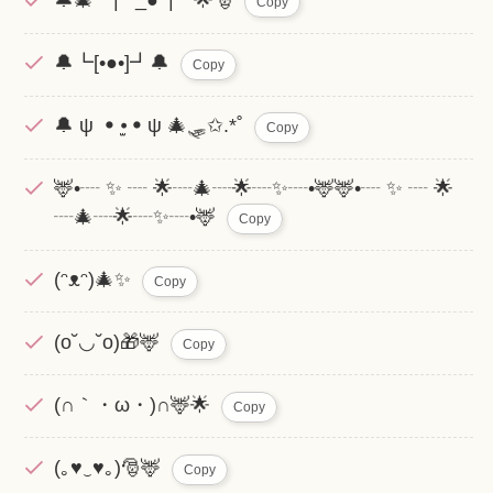
🔔🎄┗|´･_●･|┛🌟🎅
Copy
🔔┗[•●•]┛🔔
Copy
🔔 ψ ꔷ ⦁̫ ꔷ ψ 🎄🛷✩.*˚
Copy
🦌•┈ ✨ ┈ 🌟┈🎄┈🌟┈✨┈•🦌🦌•┈ ✨ ┈ 🌟
┈🎄┈🌟┈✨┈•🦌
Copy
(ᵔᴥᵔ)🎄✨
Copy
(o˘◡˘o)🎁🦌
Copy
(∩｀・ω・)∩🦌🌟
Copy
(｡♥‿♥｡)🎅🦌
Copy