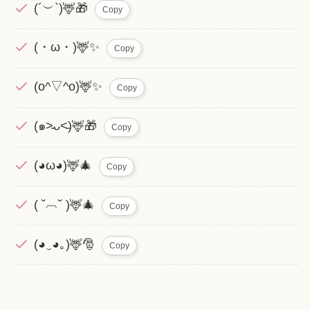
(´︶`)🦌🎁
Copy
(・ω・)🦌✨
Copy
(o^▽^o)🦌✨
Copy
(๑˃̵ᴗ˂̵)🦌🎁
Copy
(◕ω◕)🦌🎄
Copy
( ˘︹˘ )🦌🎄
Copy
(◕‿◕｡)🦌🎅
Copy