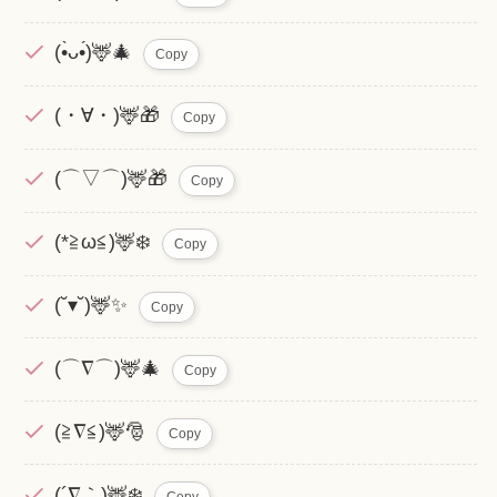
(•̀ᴗ•́)🦌🎄
Copy
(・∀・)🦌🎁
Copy
(⌒▽⌒)🦌🎁
Copy
(*≧ω≦)🦌❄️
Copy
(˘▾˘)🦌✨
Copy
(⌒∇⌒)🦌🎄
Copy
(≧∇≦)🦌🎅
Copy
(´∇｀)🦌❄️
Copy