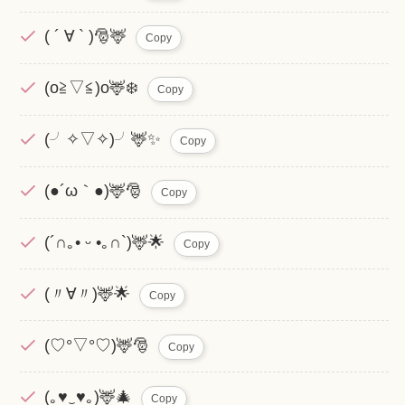
( ´ ∀ ` )🎅🦌
Copy
(o≧▽≦)o🦌❄️
Copy
(╯✧▽✧)╯🦌✨
Copy
(●´ω｀●)🦌🎅
Copy
(´∩｡• ᵕ •｡∩`)🦌🌟
Copy
(〃∀〃)🦌🌟
Copy
(♡°▽°♡)🦌🎅
Copy
(｡♥‿♥｡)🦌🎄
Copy