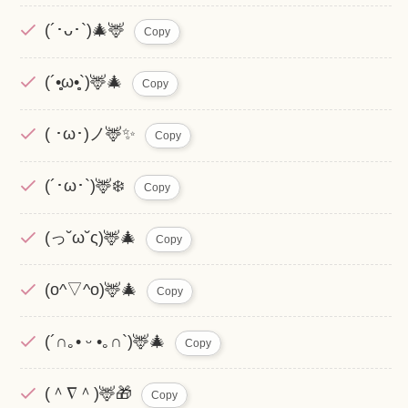
(´･ᴗ･`)🎄🦌
Copy
(´•̥̥̥ω•̥̥̥`)🦌🎄
Copy
( ･ω･)ノ🦌✨
Copy
(´･ω･`)🦌❄️
Copy
(っ˘ω˘ς)🦌🎄
Copy
(o^▽^o)🦌🎄
Copy
(´∩｡• ᵕ •｡∩`)🦌🎄
Copy
(＾∇＾)🦌🎁
Copy