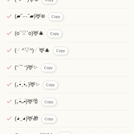
(▰˘︹˘▰)🦌❄️
Copy
(o´▽`o)🦌🎄
Copy
(╯^▽^)╯🦌🎄
Copy
(ᵔ˙˘˙ᵔ)🦌✨
Copy
(｡•́‿•̀｡)🦌✨
Copy
(｡•̀ᴗ•́)🦌🎅
Copy
(◕‿◕)🦌🎁
Copy