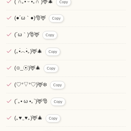
(´∩｡• ᵕ •｡∩`)🦌🎄
Copy
(●´ω｀●)🎅🦌
Copy
(´ω｀)🎅🦌
Copy
(｡•́︿•̀｡)🦌🎄
Copy
(⊙_☉)🦌🎄
Copy
(♡°▽°♡)🦌❄️
Copy
(´｡• ω •｡`)🦌🎅
Copy
(｡♥‿♥｡)🦌🎄
Copy