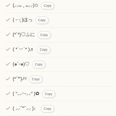
(⸝⸝ᴗ ˳ ᴗ⸝⸝)✩
Copy
( ᵕ ᵕ̩̩ )ほっ
Copy
(*´*)♡ふに
Copy
( *˙︶˙* )♬
Copy
(๑´ᵕ๑)♡
Copy
(*´꒳)ﾉ♡
Copy
( ᐡ⸝⸝ｰᵕ⸝⸝ᐡ )✿
Copy
( ⸝⸝´꒳`⸝⸝ )♩
Copy