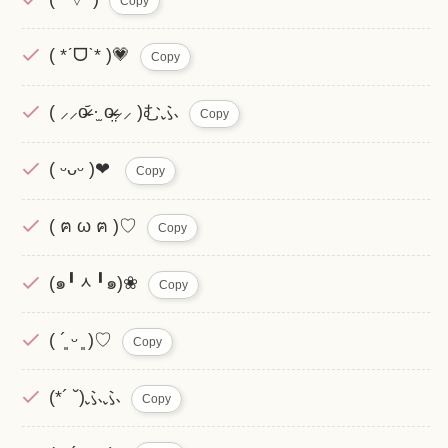
Copy
( *ˊᗜˋ* )💗
Copy
( ⸝⸝o̴̶̷᷄ ·̫ o̴̶̷̤⸝⸝ )むふ
Copy
( ᵕᴗᵕ )‪‪❤︎‬
Copy
( ฅ ω ฅ )♡
Copy
(๑╹ᆺ╹๑)❀
Copy
( ´͈ ᵕ ͈ )♡
Copy
(*´ ˘)ふふ
Copy