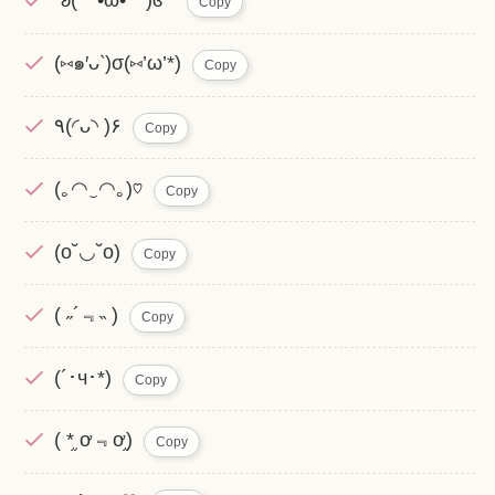
˚ʚ( •ω• )ɞ˚˙
Copy
(⑅๑′ᴗ‵)σ(⑅’ω’*)
Copy
٩(◜ᴗ◝ )۶
Copy
(｡◠‿◠｡)♡
Copy
(o˘◡˘o)
Copy
( ˶´﹃˵ )
Copy
(´･ч･*)
Copy
( * ֦ơ﹃ơ֦)
Copy