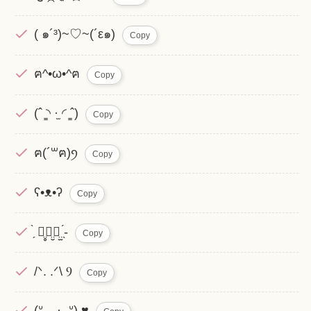
( ๑´³)~‪♡~(´ε๑)
Copy
ฅ^•ω•^ฅ
Copy
(ˆ ̳◝ ·̫ ◜ ̳ˆ)
Copy
ฅ(´꒳ฅ)ꪆ
Copy
ʕ•ᴥ•ʔ
Copy
̗̀ ꪔ̤̥ꪔ̤̮ꪔ̤̫ ̖́-
Copy
/ᐠ. .ᐟ\ Ⳋ
Copy
(ᐡ – ·̫ -ᐡ) ♥