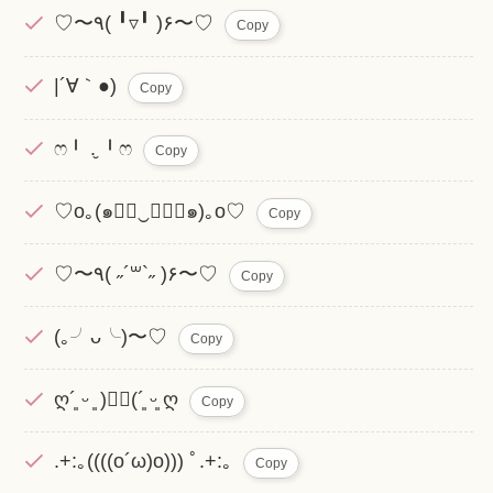
♡〜٩( ╹▿╹ )۶〜♡
Copy
|´∀｀●)
Copy
ෆ╹ .̮ ╹ෆ
Copy
♡o｡(๑◕ฺ‿ฺ◕ฺ๑)｡o♡
Copy
♡〜٩( ˶´꒳​`˶ )۶〜♡
Copy
(｡╯ᴗ╰)〜♡
Copy
ღ´͈ ᵕ ͈ )♡⃛(´͈ ᵕ͈ ღ
Copy
.+:｡((((o´ω)o))) ﾟ.+:｡
Copy