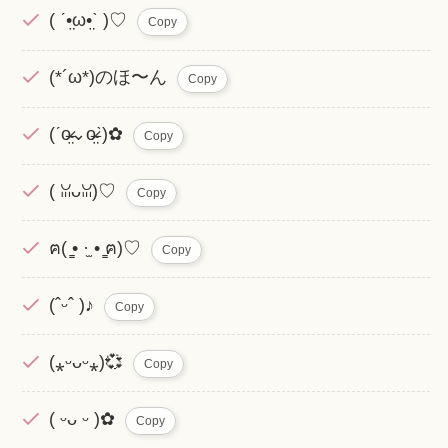
( ˊ•̤ω•̤ˋ )♡
Copy
(*´ω*)のほ〜ん
Copy
(ˊo̴̶̷̤⌄o̴̶̷̤ˋ)✿
Copy
( ꈍᴗꈍ)♡
Copy
ฅ( ̳• ·̫ • ̳ฅ)♡
Copy
(ˆᵕˆ )♪
Copy
(⁎ᵕᴗᵕ⁎)💞
Copy
( ᵕᴗ ᵕ )✿
Copy