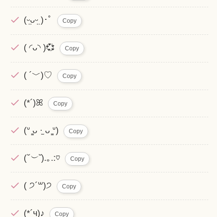
(ᵕ̤ᴗᵕ̤ )･ﾟ
Copy
( ◜ᴗ◝ )💞
Copy
( ´﹀)♡
Copy
(*´)ꕤ
Copy
(ᐡ ̳ᴗ ·̫ ᴗ ̳ᐡ)
Copy
(
˘︶˘
).｡.:♡
Copy
( ੭´꒳)੭
Copy
(*´ч)♪
Copy