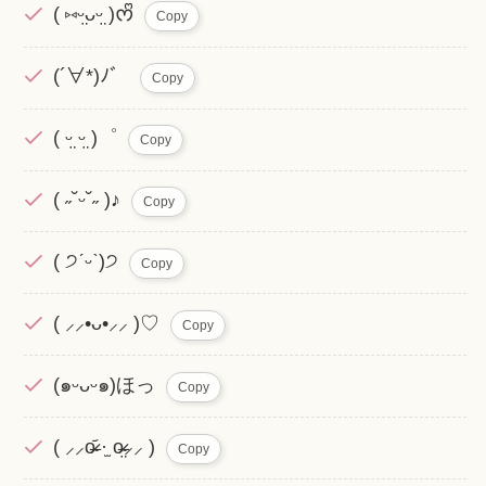
( ⑅ᵕ̤ᴗᵕ̤ )ᰔᩚ
Copy
(´∀*)ﾉ゛
Copy
( ᵕ̤ ᵕ̤ )゜
Copy
( ˶˘ᵕ˘˶ )♪
Copy
( ੭ˊᵕˋ)੭
Copy
( ⸝⸝•ᴗ•⸝⸝ )♡
Copy
(๑ᵕᴗᵕ๑)ほっ
Copy
( ⸝⸝o̴̶̷᷄ ·̫ o̴̶̷̤⸝⸝ )
Copy