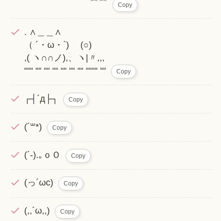
⌒⌒
Copy
. ∧＿＿∧
（ ´・ω・`) (○)
,( ヽ∩∩ノ),、ヽ|〃,,,
“““ ““ ““ ““ ““ ““ ““ ““““ ““
Copy
┌┤´д├┐
Copy
(´꒳*)
Copy
(´-).｡ｏＯ
Copy
(っ´ωc)
Copy
(,,´ω,,)
Copy