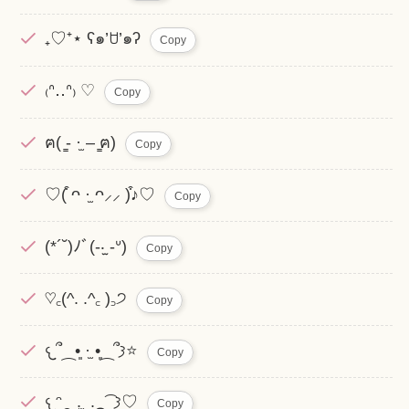
₊♡⁺⋆ ʕ๑’ꇴ’๑ʔ
Copy
₍ᐢ‥ᐢ₎ ♡
Copy
ฅ( ̳- ·̫ – ̳ฅ)
Copy
♡(͒ ᴖ ·̫ ᴖ⸝⸝ )͒♪♡
Copy
(*´˘)ﾉﾞ(-‧̫ -ᐡ)
Copy
♡꜀(^. .^꜀ )꜆੭
Copy
𐔌՞⁔•͈ ·̫ •͈⁔՞𐦯⭐
Copy
𐔌ᵔ⁔ ܸ. ̫ .⁔ ͡ 𐦯♡
Copy