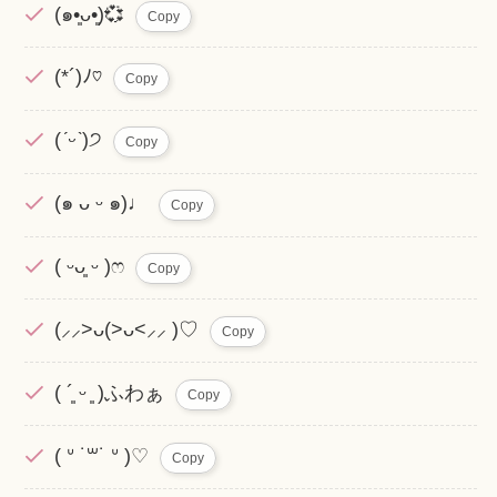
(๑•͈ᴗ•͈)💞
Copy
(*´)ﾉ♡
Copy
(
ˊᵕˋ
)੭
Copy
(๑ ᴗ ᵕ ๑)♩
Copy
( ᵕᴗ͈ ᵕ )ෆ
Copy
(⸝⸝>ᴗ(>ᴗ<⸝⸝ )♡
Copy
( ´͈ ᵕ ͈ )ふわぁ
Copy
( ᐡ ˙꒳˙ ᐡ )♡
Copy