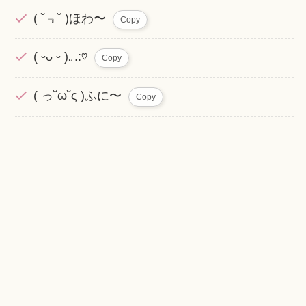
( ˘﹃˘ )ほわ〜
Copy
( ᵕᴗ ᵕ )｡.:♡
Copy
( っ˘ω˘ς )ふに〜
Copy