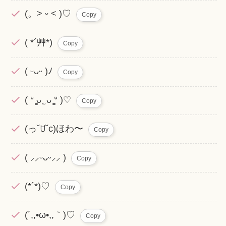
(。˃ ᵕ ˂ )♡
Copy
( *´艸*)
Copy
( ᵕᴗᵕ )ﾉ
Copy
( ᐡ ̳ᴗ ̫ ᴗ ̳ᐡ )♡
Copy
(っ˘ꇴ˘c)ほわ〜
Copy
( ⸝⸝ᵕᴗᵕ⸝⸝ )
Copy
(*´*)♡
Copy
(´,,•ω•,,｀)♡
Copy