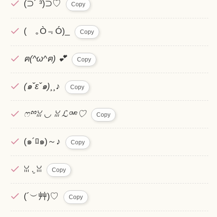
(⊃´ ³)⊃♡
Copy
( ｡Ò﹃Ó)_
Copy
ฅ(^ω^ฅ) 💕
Copy
(๑ˇεˇ๑)¸¸♪
Copy
ෆྉꈍ ◡ ꈍ ℒ ͦ ͮ ͤ ♡
Copy
(๑´ﾛ๑)～♪
Copy
ꈍ .̮ ꈍ
Copy
(´︶艸)♡
Copy