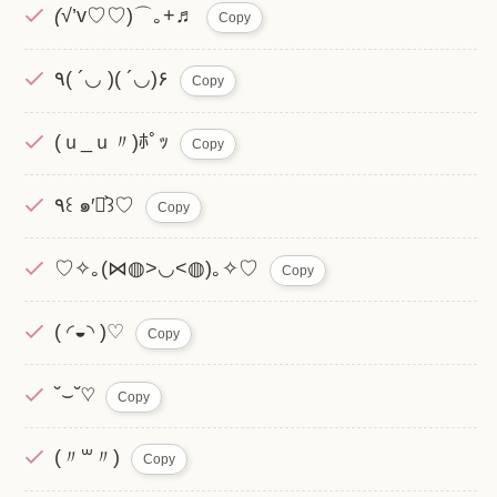
(√
’v♡♡)⌒｡+♬
Copy
٩( ´◡ )( ´◡)۶
Copy
(ｕ_ｕ〃)ﾎﾟｯ
Copy
٩꒰ ๑′◡͐꒱♡
Copy
♡✧｡(⋈◍>◡<◍)｡✧♡
Copy
( ◜◒◝ )♡
Copy
˘⌣˘♡
Copy
(〃꒳​〃)
Copy