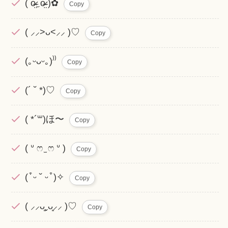
( o̴̶̷̤‿o̴̶̷̤ )✿
Copy
( ⸝⸝>ᴗ<⸝⸝ )♡
Copy
(｡ᵕᴗᵕ｡)⁾⁾
Copy
(´ ˘ *)♡
Copy
( *´꒳)ほ〜
Copy
( ᐡ ෆ ̫ ෆ ᐡ )
Copy
( ͒ ᵕ ˘ ᵕ ͒ )✧
Copy
( ⸝⸝ᴗ͈ˬᴗ͈⸝⸝ )♡
Copy