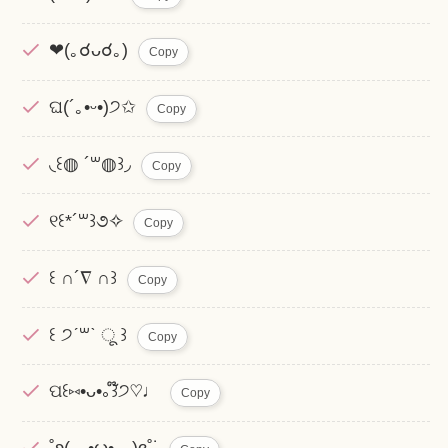
❤(｡☌ᴗ☌｡)
Copy
ଘ(´｡•ᵕ•)੭✩
Copy
◟꒰◍ ´꒳◍꒱◞
Copy
୧꒰*´꒳꒱૭✧
Copy
꒰ ∩´∇ ∩꒱
Copy
꒰ ੭ˊ꒳ˋ ू ꒱
Copy
ପ꒰⑅•ᴗ•｡꒱໊੭♡♩
Copy