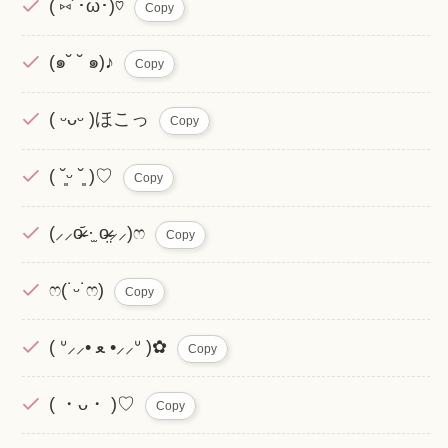
( ⑅︎´･ω･)♡
Copy
(๑˘ ˘ ๑)♪
Copy
( ᵕᴗᵕ )ほこっ
Copy
( ˘͈ᵕ ˘͈ )♡
Copy
(⸝⸝o̴̶̷᷄ ·̫ o̴̶̷̤⸝⸝)ෆ
Copy
ෆ(˙ᵕ˙ෆ)
Copy
( ᐡ⸝⸝• ﻌ •⸝⸝ᐡ )✿
Copy
( ・ᴗ・ )♡
Copy