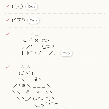
( ´͈ ᵕ ͈ )
Copy
(*˘ᗜ˘*)
Copy
∧＿∧
⊂（´･ω･`)つ-、
／／/ /_/:::::/
|:::|/⊂ヽノ|:::| ／」
Copy
∧_∧
（,,´ᆺ` )
〃＼￣￣🍵＼
.／ / ※ ＼ ＿＿＿ ＼
＼＼ ※ ∧ _ ∧ヽ
＼ヽ_／ (,,ㆁ؂ㆁ)ヽ
＼_っ⌒/⌒⊂