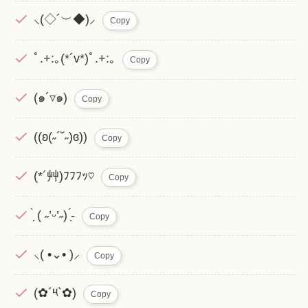
⸜(◇´︶◆)⸝
Copy
ﾟ.+:｡(*´v*)ﾟ.+:｡
Copy
(๑´▿๑)
Copy
((ʚ(˶´˘˶)ɞ))
Copy
(*´艸)ﾌﾌﾌｯ♡
Copy
̗̀ ( ˶’ᵕ’˶) ̖́-
Copy
⸜( •⌄• )⸝
Copy
(✿´༥`✿)
Copy