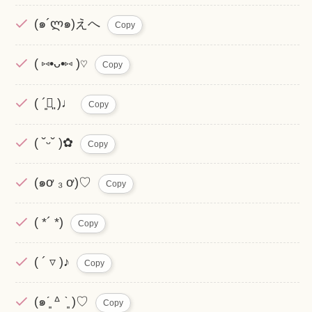
(๑´ლ๑)えへ
Copy
( ⑅•ᴗ•⑅ )♡
Copy
( ´͈ꇴ͈ )♩
Copy
( ˘ᵕ˘ )✿
Copy
(๑ơ ₃ ơ)♡
Copy
( *´ *)
Copy
( ´ ▿ )♪
Copy
(๑ˊ͈ ᐞ ˋ͈ )♡
Copy