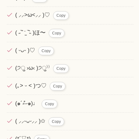
( ⸝⸝>ω<⸝⸝ )♡
Copy
( ˶‾᷄ ⁻̫ ‾᷅˵ )ほ〜
Copy
( ᵕᴗᵕ )♡
Copy
(੭ु ›ω‹ )੭ु⁾⁾
Copy
(｡˃ ᵕ ˂ )つ♡
Copy
(๑´ސު๑)♩
Copy
( ⸝⸝ᵕᴗᵕ⸝⸝ )✩
Copy
(*´▽*)