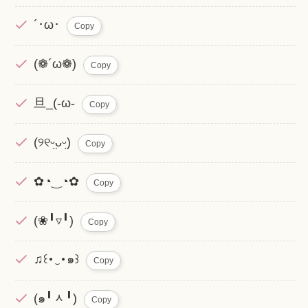
´･ω･
Copy
(❁´ω❁)
Copy
旦_(-ω-
Copy
(୨୧ᵕ̤ᴗᵕ̤)
Copy
✿◔‿◔✿
Copy
(❀╹▿╹)
Copy
♫꒰･‿･๑꒱
Copy
(๑╹ᆺ╹)
Copy