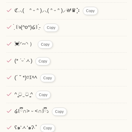
ℭ.⸜(⠀ ᐢ ᵕ ᐢ )⸝‍⸜( ᐢ ᵕ ᐢ )⸝‍𝒰ᵗ♛︎⡱
Copy
̗̀ ‪꒰ঌ(^o^)໒꒱ ̖́-
Copy
💓◜𖥦◝ ）
Copy
(* ˊᵕˋㅅ)
Copy
(´ ˘ *)♡ｴﾍﾍ
Copy
^ ̳ට ̫ ට ̳^
Copy
໒꒰ྀི∩˃ ᵕ ˂∩꒱ྀི১
Copy
ʕ๑’ㅅ’๑ʔ‧˚
Copy