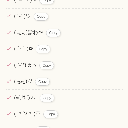
Copy
( ˊᵕˋ )♡
Copy
( ᴗ͈ˬᴗ͈ )ぽわ〜
Copy
( ˘͈ ᵕ ˘͈ )✿
Copy
(´▽*)ほっ
Copy
( ᵕ̤ᴗᵕ̤ )♡
Copy
(๑ˊ͈ ꇴ ˋ͈)੭˒˒
Copy
( 〃´∀〃 )︎♡
Copy