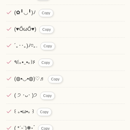
(✿╹◡╹)ﾉ
Copy
(♥ŐωŐ♥)
Copy
´｡･･｡)ﾉ♡｡.
Copy
٩꒰｡•‿•｡꒱۶
Copy
(◍•◡•◍)♡♬
Copy
( ੭ ･ᴗ･ )੭
Copy
꒰ ｡•ω•｡ ꒱
Copy
( *ˊᵕˋ)❅॰ॱ
Copy