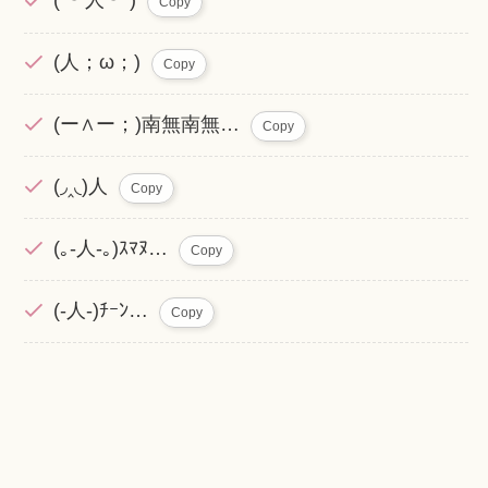
( ︶人︶ )
Copy
(人；ω；)
Copy
(ー∧ー；)南無南無…
Copy
(◞‸◟)人
Copy
(｡-人-｡)ｽﾏﾇ…
Copy
(-人-)ﾁｰﾝ…
Copy