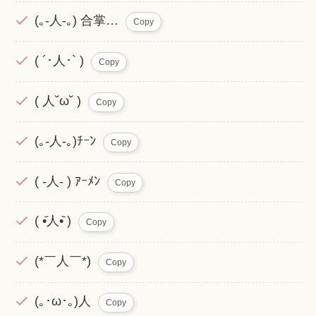
(｡-人-｡) 合掌…
Copy
( ´･人･` )
Copy
( 人˘ω˘ )
Copy
(｡-人-｡)ﾁｰﾝ
Copy
( -人- ) ｱｰﾒﾝ
Copy
( •᷄人•᷅ )
Copy
(*￣人￣*)
Copy
(｡･ω･｡)人
Copy