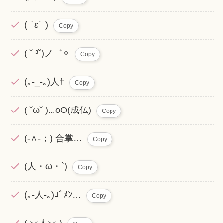
( ｰ̀εｰ́ )
Copy
( ˘ ³˘)ノ゛✧
Copy
(｡-_-｡)人†
Copy
( ˘ω˘ ).｡oO(成仏)
Copy
(-∧-；) 合掌…
Copy
(人・ω・`)
Copy
(｡-人-｡)ｺﾞﾒﾝ…
Copy