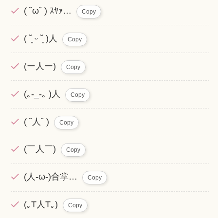
( ˘ω˘ ) ｽﾔｧ…
Copy
( ˘͈ ᵕ ˘͈ )人
Copy
(ー人ー)
Copy
(｡-_-｡ )人
Copy
( ˘人˘ )
Copy
(￣人￣)
Copy
(人-ω-)合掌…
Copy
(｡T人T｡)
Copy