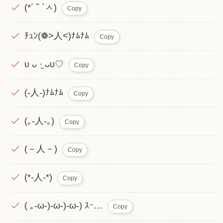
(*´ ˘ `ㅅ)
Copy
ﾁｭﾝ(❁>人<)ﾅﾑﾅﾑ
Copy
υ ᴗ ·̫ ᴗυ♡
Copy
(-人-)ﾅﾑﾅﾑ
Copy
(｡-人-｡)
Copy
(－人－)
Copy
(*-人-*)
Copy
( ｡-ω-)-ω-)-ω-) ｽｰ…
Copy