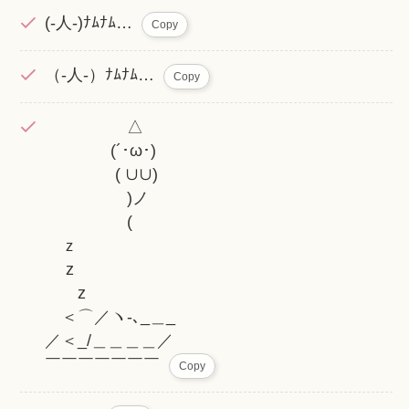
(-人-)ﾅﾑﾅﾑ…
Copy
（-人-）ﾅﾑﾅﾑ…
Copy
△
(´･ω･)
( ∪∪)
)ノ
(
ｚ
z
z
＜⌒／ヽ-､_＿_
／＜_/＿＿＿＿／
￣￣￣￣￣￣￣
Copy