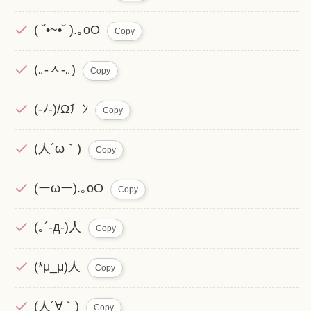
( ˘•~•˘ ).｡oO
Copy
(｡-ㅅ-｡)
Copy
(-ﾉ-)/Ωﾁｰﾝ
Copy
(人´ω｀)
Copy
(ーωー).｡oO
Copy
(｡´-д-)人
Copy
(*μ_μ)人
Copy
(人´∀｀)
Copy