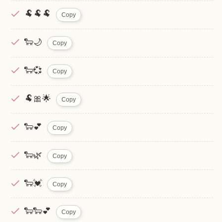
🐏🐏🐏
Copy
🐑🌙
Copy
🐑💞
Copy
🐏🎀🌟
Copy
🐑💕
Copy
🐑🌿
Copy
🐑💓
Copy
🐑🐑💕
Copy