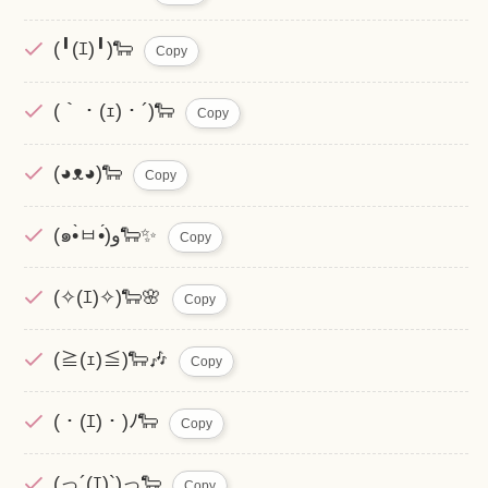
(╹(ｴ)╹)🐑
Copy
(｀・(ｪ)・´)🐑
Copy
(◕ᴥ◕)🐑
Copy
(๑•̀ㅂ•́)و🐑✨
Copy
(✧(ｴ)✧)🐑🌸
Copy
(≧(ｪ)≦)🐑🎶
Copy
(・(ｴ)・)ﾉ🐑
Copy
(っ´(ｴ)`)っ🐑
Copy