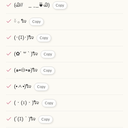
(Ꮚ// _ ̫ _🍵Ꮚ)
Copy
𓍱 𓂂 🐑
Copy
(･(ｴ)･)🐑
Copy
(✿´ ꒳ ` )🐑
Copy
(๑•🐽•๑)🐑
Copy
(•ㅅ•)🐑
Copy
(・(ｪ)・)🐑
Copy
(´(ｴ)｀)🐑
Copy