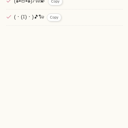
(๑•🐽•๑)ﾉ🐑💫
Copy
(・(ｴ)・)🎵🐑
Copy