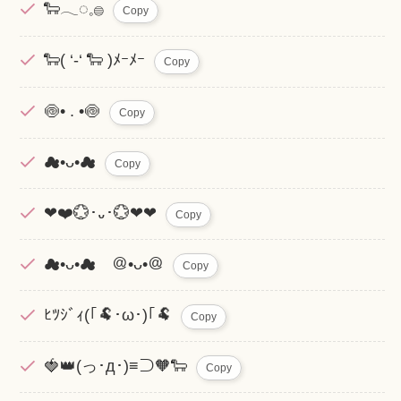
🐑𓂃◌𓈒𓐍
Copy
🐑( ‘-‘ 🐑 )ﾒｰﾒｰ
Copy
🍥• . •🍥
Copy
☁•ᴗ•☁
Copy
❤︎❤️💮･᎑･💮❤❤︎
Copy
☁•ᴗ•☁ ＠•ᴗ•＠
Copy
ﾋﾂｼﾞｨ(｢🐏･ω･)｢🐏
Copy
🍓👑(っ･д･)≡⊃🧡🐑
Copy