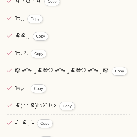
🌀・ω・🌀
Copy
🐑⸒⸒
Copy
🐏🐏⸒⸒
Copy
🐑⸝꙳.‎
Copy
🎼.•*¨*•.¸¸🐏💭🤍.•*¨*•.¸¸🐏💭🤍.•*¨*•.¸¸🎼
Copy
🐑𓈒𓂂𓏸
Copy
🐏( ‘-‘ 🐏)ﾋﾂｼﾞﾁｬﾝ
Copy
-` ̗ 🐏 ̖ ´-
Copy