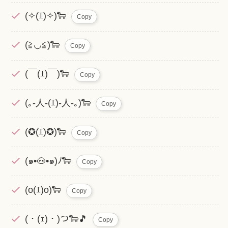
(✧(ｴ)✧)🐑
Copy
(≧◡≦)🐑
Copy
(￣(ｴ)￣)🐑
Copy
(｡-人-(ｴ)-人-｡)🐑
Copy
(✪(ｴ)✪)🐑
Copy
(๑•🐽•๑)ﾉ🐑
Copy
(o(ｴ)o)🐑
Copy
(・(ｪ)・)つ🐑🎵
Copy