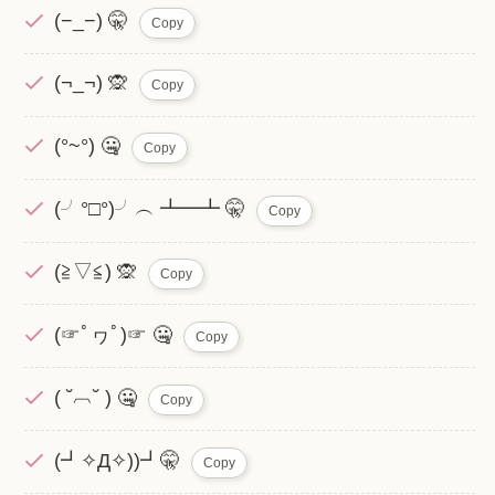
(−_−) 🤫
Copy
(¬_¬) 🙊
Copy
(°~°) 🤐
Copy
(╯°□°)╯︵ ┻━┻ 🤫
Copy
(≧▽≦) 🙊
Copy
(☞ﾟヮﾟ)☞ 🤐
Copy
( ˘︹˘ ) 🤐
Copy
(┛✧Д✧))┛🤫
Copy