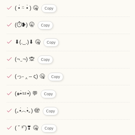
( •́ ⍨ •̀ ) 🤐
Copy
(⏱❥) 🤫
Copy
⬇(._.)⬇ 🤐
Copy
(¬‿¬) 🙊
Copy
(っ- ‸ – ς) 🤐
Copy
(๑•̀ㅂ•́) 💬
Copy
(｡•́︿•̀｡) 🫣
Copy
( ˘ ³˘)❣ 🤐
Copy