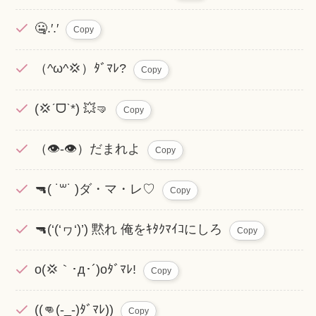
🤐.′.′
Copy
（^ω^💢）ﾀﾞﾏﾚ?
Copy
(‪💢ˊᗜˋ*) ‪💥🤜
Copy
（👁-👁）だまれよ
Copy
🔫( ˙꒳​˙ )ダ・マ・レ♡
Copy
🔫(‘(‘ヮ‘)’) 黙れ 俺をｷﾀｸﾏｲｺにしろ
Copy
o(💢｀･д･´)oﾀﾞﾏﾚ!
Copy
((👊(-_-)ﾀﾞﾏﾚ))
Copy