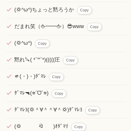
(💢^ω^)ちょっと黙ろうか
Copy
だまれ笑（🖕━━🖕）😎www
Copy
(💢^ω^)
Copy
黙れ🔪( *´꒳`*)(((((圧
Copy
🫵(・)・)ﾀﾞﾏﾚ
Copy
ﾀﾞﾏﾚ🔫(𖦹‎´ᗜ`𖦹‎‎)
Copy
ﾀﾞﾏﾚﾖ(‪💢‪＾︎∀＾＾‪∀＾💢‪)ﾀﾞﾏﾚﾖ
Copy
(💢 ᐛ )ｵﾀﾞﾏﾘ
Copy