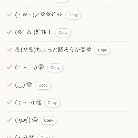
(・𝘸・)／💢💢ﾀﾞﾏﾚ
Copy
(💢`·△·)ﾀﾞﾏﾚ！
Copy
💪(’∀’💪)ちょっと黙ろうか‪😊‪💢
Copy
(╯︵╰,) 🤫
Copy
(._.) 🙊
Copy
(；¬_¬) 🤐
Copy
(´•̥̥̥ω•̥̥̥`) 🤐
Copy
( •_•) 🤐
Copy