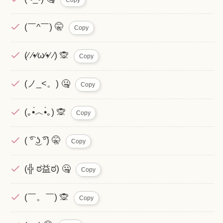
(￣^￣) 🤫
Copy
(⁄ ⁄•⁄ω⁄•⁄ ⁄) 🙊
Copy
(ノ_<。) 🤐
Copy
(｡•́︿•̀｡) 🙊
Copy
( ͡° ͜ʖ ͡°) 🤫
Copy
(╬ ಠ益ಠ) 🤐
Copy
(￣。￣) 🙊
Copy