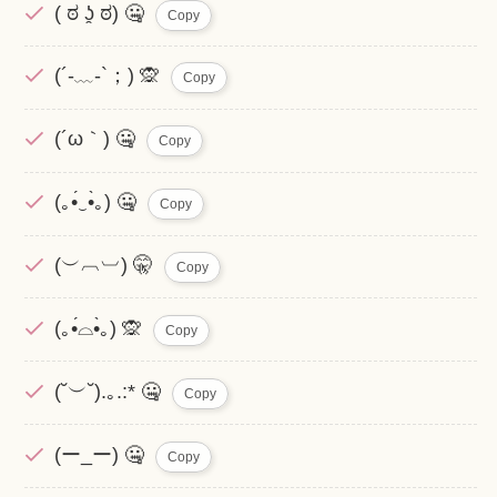
( ಠ ʖ̯ ಠ) 🤐
Copy
(´-﹏-`；) 🙊
Copy
(´ω｀) 🤐
Copy
(｡•́‿•̀｡) 🤐
Copy
(︶︹︺) 🤫
Copy
(｡•́⌓•̀｡) 🙊
Copy
(˘︶˘).｡.:* 🤐
Copy
(ー_ー) 🤐
Copy