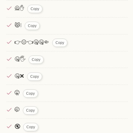
🙅✋
Copy
😾❕
Copy
👉😑👈🤐🤐🤏
Copy
🤐🖐
Copy
🤐❌
Copy
🤫
Copy
🤭
Copy
🔇
Copy