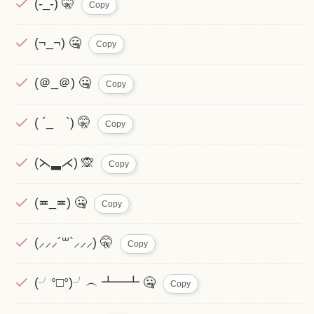
(-_-) 🤫
Copy
(¬_¬) 🤐
Copy
(＠_＠) 🤐
Copy
( ´_ゝ`) 🤫
Copy
(⋋▂⋌) 🙊
Copy
(≖_≖) 🤐
Copy
(⸝⸝⸝´꒳`⸝⸝⸝) 🤫
Copy
(╯°□°)╯︵ ┻━┻ 🤐
Copy