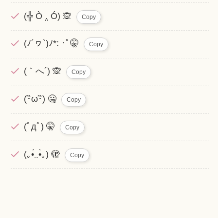
(╬ Ò ‸ Ó) 🙊
Copy
(ﾉ´ヮ`)ﾉ*: ･ﾟ🤫
Copy
(｀へ´) 🙊
Copy
(･ิω･ิ) 🤐
Copy
(ﾟдﾟ) 🤫
Copy
(｡•́‿•̀｡) 🫣
Copy