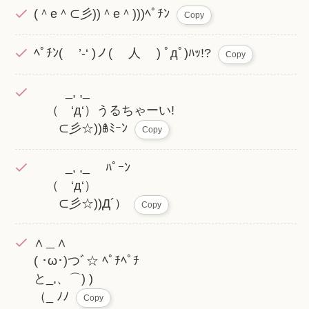
(＾e＾⊂彡))＾e＾)))ﾍﾟﾁﾝ
Copy
ﾍﾟﾁﾝ( ’-‘ )ノ( 人 ) ﾟдﾟ)ﾊｯ!?
Copy
_, ,_
（ ‘д‘）うるちゃーい!
⊂彡☆))ꇊﾐｰﾝ
Copy
_, ,_ ﾊﾟｰﾝ
（ ‘д‘）
⊂彡☆))Д´）
Copy
∧＿∧
( ･ω･)つﾞ☆ ﾍﾟﾁﾍﾟﾁ
と_,、⌒) )
（_ ﾉﾉ
Copy