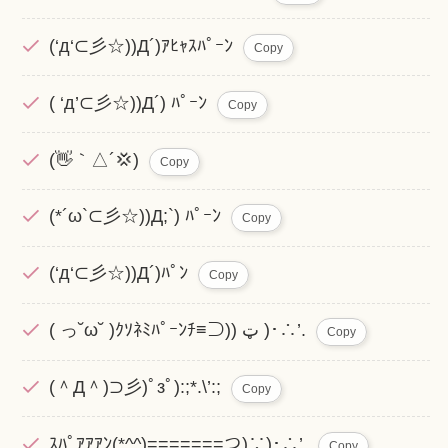
(‘д‘⊂彡☆))Д´)ｱﾋｬｽﾊﾟｰﾝ
Copy
( ‘д’⊂彡☆))Д´) ﾊﾟｰﾝ
Copy
(👋｀△´💢)
Copy
(*´ω`⊂彡☆))Д;`) ﾊﾟｰﾝ
Copy
(‘д‘⊂彡☆))Д´)ﾊﾟﾝ
Copy
( っ˘ω˘ )ｸｿﾈﾐﾊﾟｰﾝﾁ≡⊃)) ټ )･∴’.
Copy
(＾Д＾)⊃彡)ﾟзﾟ):;*.\’:;
Copy
ｽﾊﾟｱｱｱﾝ(*^^)=======つ)∵)･∴’.
Copy