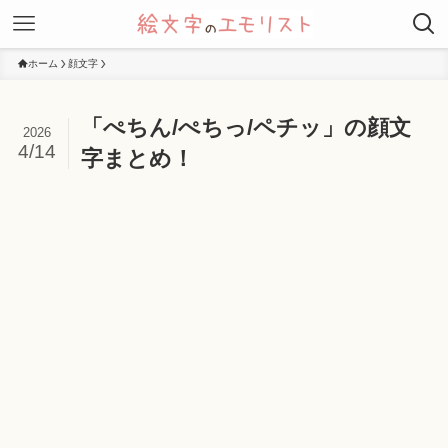
ホーム
顔文字
「ぺちん/ぺちっ/ペチッ」の顔文
2026
4/14
字まとめ！