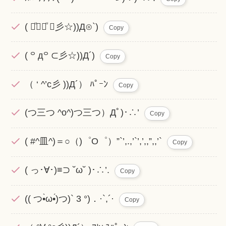
( ꒪ͧ⌓꒪ͧ ⊂彡☆))Д⊙`)
Copy
( ꒪ д꒪ ⊂︎彡☆︎))Д´)
Copy
（ ‘ ^’c彡 ))Д´） ﾊﾟｰﾝ
Copy
(つ三つ ^o^)つ三つ）Дﾟ)･∴’
Copy
( #^皿^)＝○（)゜O゜）”`’,.,’`’,’,,”,,’`
Copy
( っ･∀･)≡⊃ ˘ω˘ )･∴’.
Copy
(( つ•̀ω•́)つ)` 3 °)．·`,´·
Copy