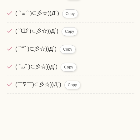
( ˆ ﻌ ˆ )⊂彡☆))Д´)
Copy
( ˘ↀ˘)⊂彡☆))Д´)
Copy
( ˘꒳˘ )⊂彡☆))Д´)
Copy
( ˘⩊˘ )⊂彡☆))Д´)
Copy
(￣∇￣)⊂彡☆))Д´)
Copy