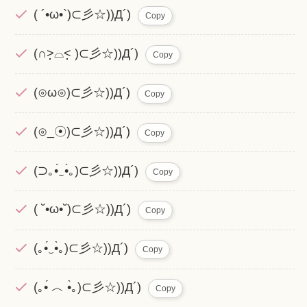
( ´•ω•`)⊂彡☆))Д´)
Copy
(∩˃̣̣̣̣̣̣⌓˂̣̣̣̣̣̣ )⊂彡☆))Д´)
Copy
(⊙ω⊙)⊂彡☆))Д´)
Copy
(⊙_☉)⊂彡☆))Д´)
Copy
(⊃｡•́‿•̀｡)⊂彡☆))Д´)
Copy
( ˘•ω•˘)⊂彡☆))Д´)
Copy
(｡•́‿•̀｡)⊂彡☆))Д´)
Copy
(｡•́ ︿ •̀｡)⊂彡☆))Д´)
Copy