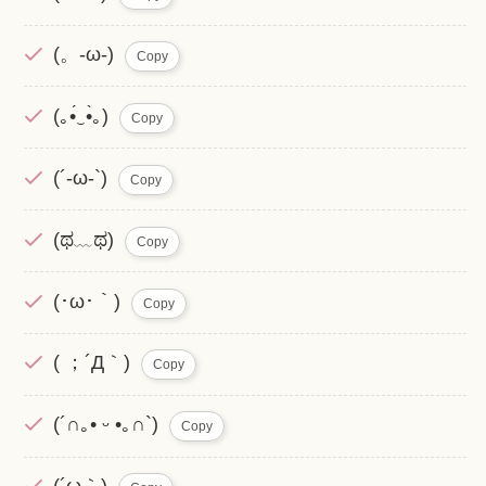
(。-ω-)
Copy
(｡•́‿•̀｡)
Copy
(´-ω-`)
Copy
(ಥ﹏ಥ)
Copy
(･ω･｀)
Copy
( ；´Д｀)
Copy
(´∩｡• ᵕ •｡∩`)
Copy