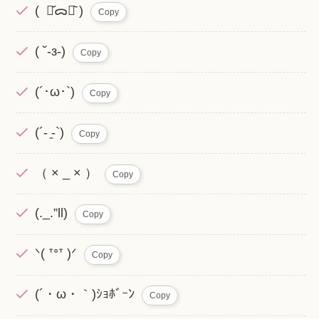
( ･᷄ᯅ･᷅ )
Copy
( ˘-з-)
Copy
(´･ω･`)
Copy
(´- ̯-`)
Copy
（ × _ × ）
Copy
(._.”ll)
Copy
ᐠ( ᐪᐤᐪ )ᐟ
Copy
(´・ω・｀)ｼｮﾎﾞｰﾝ
Copy