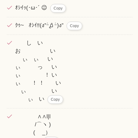
ｵｼｲｯ(･ω･´ 😉
Copy
ｸｩ~ ｵｼｲ‼️(ง”ｰ̀൧̑ ｰ́)ง”
Copy
し い
お い
ぃ ぃ い
ぃ っ い
ぃ ！ い
ぃ ！ ！ い
ぃ い
ぃ い
Copy
∧∧l|l
/⌒ヽ )
( _）