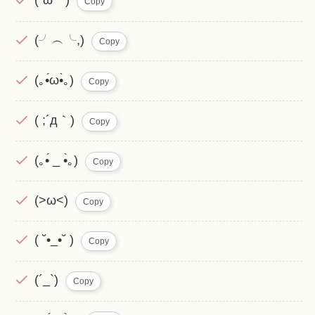
(´ω｀)
Copy
(╯︵╰,)
Copy
(｡•́ω•̀｡)
Copy
( ;´д｀)
Copy
(｡•́ _ •̀｡)
Copy
(>ω<)
Copy
( ˘•_•˘ )
Copy
(´_`)
Copy