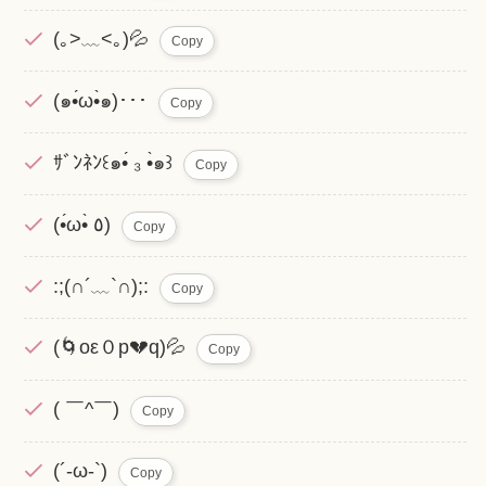
(｡>﹏<｡)💦
Copy
(๑•́ω•̀๑)･･･
Copy
ｻﾞﾝﾈﾝ꒰๑•́ ₃ •̀๑꒱
Copy
(•́ω•̀ ٥)
Copy
:;(∩´﹏`∩);:
Copy
(🌀oε０p💔q)💦
Copy
( ￣^￣)
Copy
(´-ω-`)
Copy