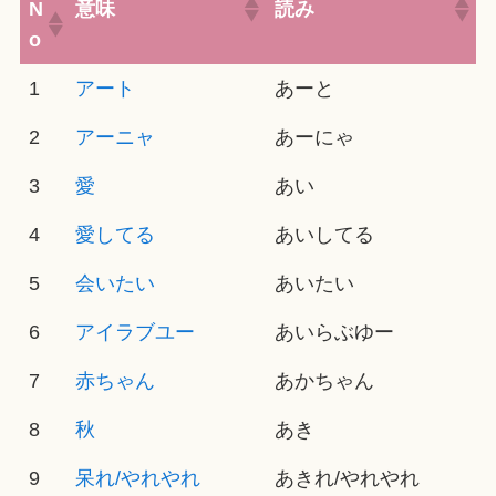
N
意味
読み
o
1
アート
あーと
2
アーニャ
あーにゃ
3
愛
あい
4
愛してる
あいしてる
5
会いたい
あいたい
6
アイラブユー
あいらぶゆー
7
赤ちゃん
あかちゃん
8
秋
あき
9
呆れ/やれやれ
あきれ/やれやれ