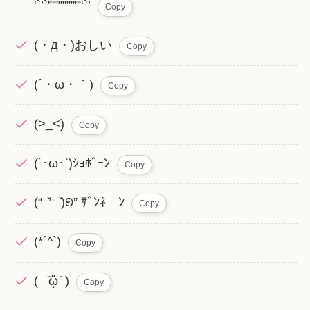
‘`’`””””””””‘`’
Copy
(・д・)おしい
Copy
(´・ω・｀)
Copy
(>_<)
Copy
(´･ω･`)ｼｮﾎﾞｰﾝ
Copy
(“¯̆‎ᵔ¯̆)ꢖ” ｻﾞﾝﾈーﾝ
Copy
(*´^`)
Copy
( ᷄ᾥ ᷅ )
Copy