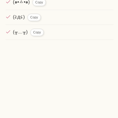
(๑•́ㅿ•̀๑)
Copy
(≧д≦)
Copy
(╥﹏╥)
Copy