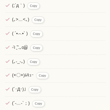
(;´д｀)
Copy
(｡>﹏<｡)
Copy
( ´•︵•` )
Copy
ᵕ᷄≀ ̠˘᷅.｡oஇ
Copy
(｡-_-｡)
Copy
(×〇×)ﾑｷｭｰ
Copy
(´･Д･)｣
Copy
(´-﹏-`；)
Copy