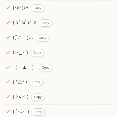
(･д･)ﾁｯ
Copy
(ｏﾟωﾟ)ﾁｰﾝ
Copy
((´△｀)…
Copy
(＞_＜)
Copy
（・▲・）
Copy
(:*△*:)
Copy
(´×ω×`)
Copy
( ´･ᴗ･` )
Copy