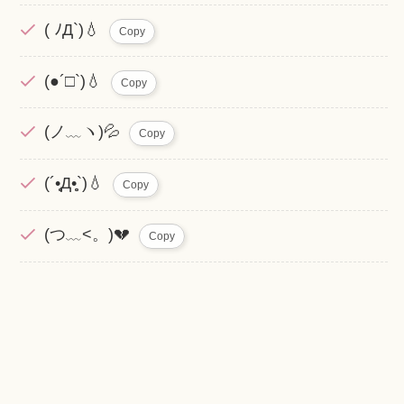
( ﾉД`)💧
Copy
(●´□`)💧
Copy
(ノ﹏ヽ)💦
Copy
(´•̥̥̥Д•̥̥̥`)💧
Copy
(つ﹏<。)💔
Copy