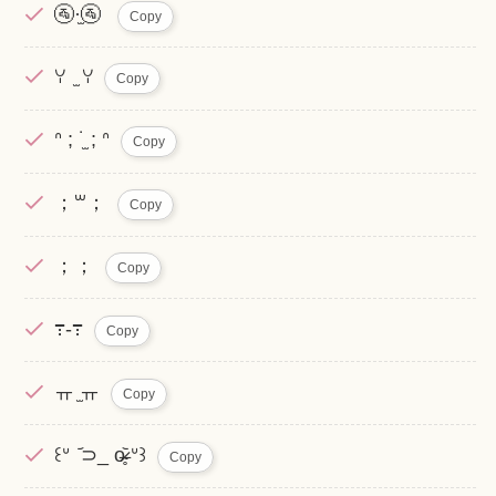
‎🚰·̫🚰 ‎
Copy
ꌩ ̫ ꌩ
Copy
ᐢ ; ˙̫ ; ᐢ
Copy
；꒳；
Copy
︎；；
Copy
߹-߹
Copy
ㅠ ̫ㅠ
Copy
꒰ᐡ ᷄⊃_ o̴̶̷̥᷅ ᐡ꒱
Copy