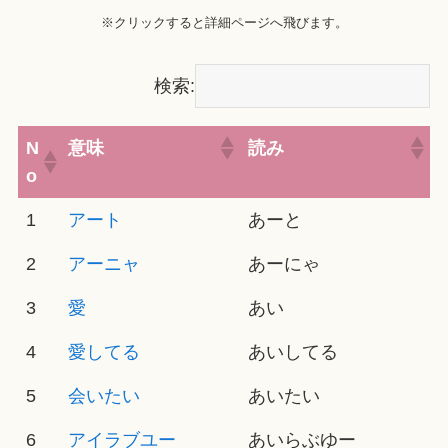
※クリックすると詳細ページへ飛びます。
検索:
N
意味
読み
o
1
アート
あーと
2
アーニャ
あーにゃ
3
愛
あい
4
愛してる
あいしてる
5
会いたい
あいたい
6
アイラブユー
あいらぶゆー