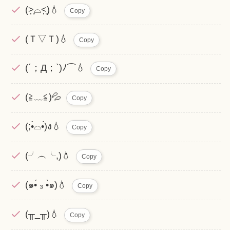
(˃̣̣̥⌓˂̣̣̥)💧
Copy
(Ｔ▽Ｔ)💧
Copy
(´；Д；`)ﾉ⌒💧
Copy
(≧﹏≦)💦
Copy
(;•̀⌓•́)ง💧
Copy
(╯︵╰,)💧
Copy
(๑•́ ₃ •̀๑)💧
Copy
(╥_╥)💧
Copy