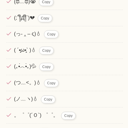
(ಥ﹏ಥ)😭
Copy
(;´༎ຶД༎ຶ`)💔
Copy
(っ- ‸ – ς)💧
Copy
( ´•̥̥̥ω•̥̥̥` )💧
Copy
(｡•́︿•̀｡)💦
Copy
(つ﹏<。)💧
Copy
(ノ﹏ヽ)💧
Copy
。゜゜(´Ｏ`) ゜゜。
Copy