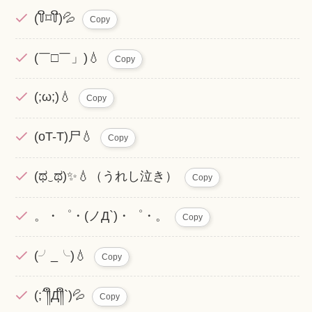
(꒦ິ⌑꒦ີ)💦
Copy
(￣□￣」)💧
Copy
(;ω;)💧
Copy
(oT-T)尸💧
Copy
(ಥ‿ಥ)✨💧（うれし泣き）
Copy
。・゜・(ノД`)・゜・。
Copy
(╯_╰)💧
Copy
(;´༎ຶД༎ຶ`)💦
Copy