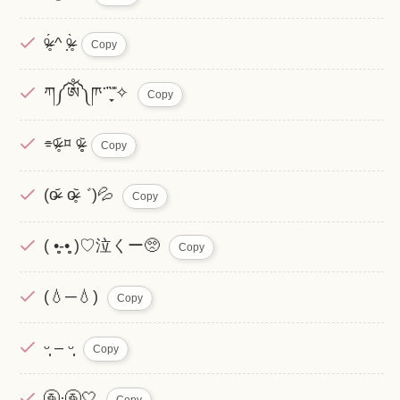
ᵒ̴̶̷̥́ ^ ᵒ̴̶̷̣̥̀
Copy
ཀ༼ༀ༽ཫ་῍̩̖̬ ̎ ̎✧
Copy
⌯ᵒ̴̶̷̥᷄ ⌑ ᵒ̴̶̷̥̥᷅
Copy
(o̴̶̷᷄ o̴̶̷̥᷅゛)💦
Copy
( •̥̥̥-•̥̥̥ )♡泣くー🥺
Copy
(💧─💧)
Copy
ᵕ̩̩ – ᵕ̩̩
Copy
🚰·̫🚰🤍
Copy