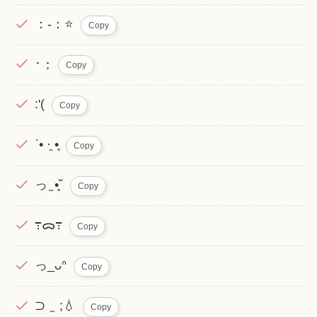
：-：⭐️
Copy
･ ･̥
Copy
:'(
Copy
ˊ• ·̭ •̥
Copy
っ ̫ •̥˘
Copy
߹ᯅ߹
Copy
っ_ᴗᐢ
Copy
⊃ ̫ ;💧
Copy