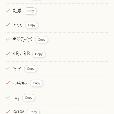
ಠ_ಥ
Copy
ˊ• ·̭ •̥`
Copy
❤⃛♡꒰˘̩̩̩⌣˘̩̩̩⌗꒱
Copy
꒰⌯͒•̩̩̩́ ᴗ •̩̩̩̀⌯͒꒱
Copy
ᐡ•̥ •̥ᐡ
Copy
⸝⸝ʚ̴̶̷̆ ̯ʚ̴̶̷̆⸝⸝
Copy
･ᴗ･̥̥̥
Copy
⁝ᵒ̴̶̷᷄൧̑ ᵒ̴̶̷᷅ ⁝
Copy