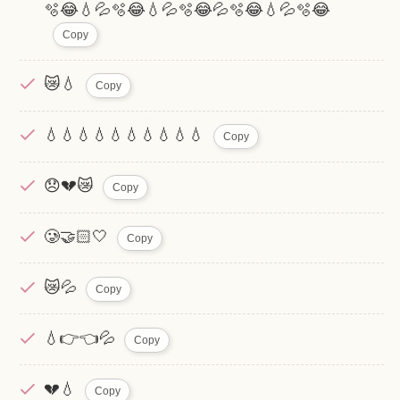
🫧😂💧💦🫧😂💧💦🫧😂💦🫧😂💧💦🫧😂
Copy
😿‪💧
Copy
💧💧💧💧💧💧💧💧💧💧
Copy
😞💔😿
Copy
🥲🤝🏻🤍
Copy
😿💦
Copy
💧👉👈💦
Copy
💔‪💧
Copy