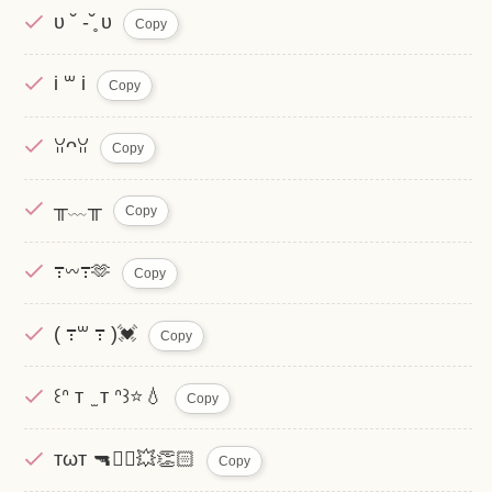
υ ˘ ‐​˘̥ υ
Copy
i ꒳ i
Copy
ꃋᴖꃋ
Copy
╥﹏╥
Copy
߹𖥦߹🫶
Copy
( ߹꒳ ߹ )💓
Copy
꒰ᐢ т ̫ т ᐢ꒱⭐️‪💧
Copy
тωт 🔫❤️‍🔥💥👏🏻
Copy