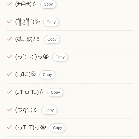
(ᗒᗩᗕ)💧
Copy
(´༎ຶ ͜ʖ ༎ຶ `)💦
Copy
(ಥ﹏ಥ)ﾉ💧
Copy
(っ´;︵;`)っ😭
Copy
(;´Д⊂)💦
Copy
(｡T ω T｡)💧
Copy
(つд⊂)💧
Copy
(っT_T)っ😭
Copy