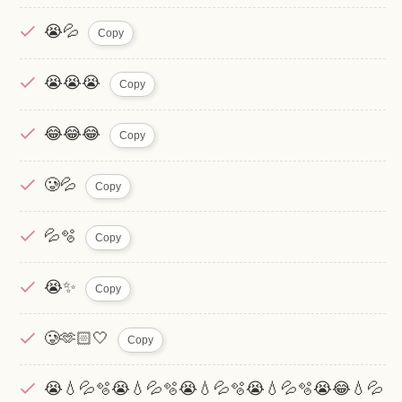
😭💦
Copy
😭😭😭
Copy
😂😂😂
Copy
🥲💦
Copy
💦🫧
Copy
😭✨
Copy
🥲︎🫶🏻🤍
Copy
😭💧💦🫧😭💧💦🫧😭💧💦🫧😭💧💦🫧😭😂💧💦