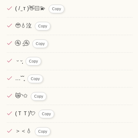
( / ̫ т )👋🏻💫
Copy
🥹💧泣
Copy
🚰 ‧̫🚰
Copy
‪‪ ᵕ ᵕ̩̩
Copy
…˘˘̥
Copy
😿◝✩
Copy
(ＴＴ)💘
Copy
＞＜💧
Copy