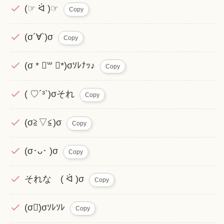
(☞ ᐛ )☞
Copy
(σ´∀`)σ
Copy
(σ * ॑꒳ ॑*)σｿﾚﾅｯ♪
Copy
( ♡´³`)σそれ
Copy
(σ≧▽≦)σ
Copy
‪(σ･ᴗ･ )σ
Copy
それな ( ᐛ )σ
Copy
(σ‪ᯅ̈)σｿﾚｿﾚ
Copy