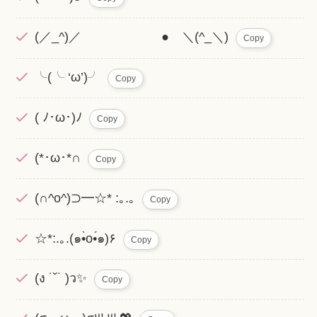
(／_^)／ ● ＼(^_＼)
Copy
╰(╰ ‘ω’)╯
Copy
( ﾉ･ω･)ﾉ
Copy
(*･ω･*∩
Copy
(∩^o^)⊃━☆* :｡.｡
Copy
☆*:.｡.(๑•̀o•́๑)۶
Copy
(ง ˙˘˙ )ว✨
Copy