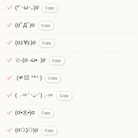
(*´･ω･｡)σ
Copy
(σﾟДﾟ)σ
Copy
(σ≧∀≦)σ
Copy
☆-(σ -ω• )σ
Copy
(🫵🏻 °꒫° )
Copy
(╭☞´･ᴗ･`)╭☞
Copy
(σ•̀㉨•̀)σ
Copy
(σ⚆ʖ̯⚆)σ
Copy