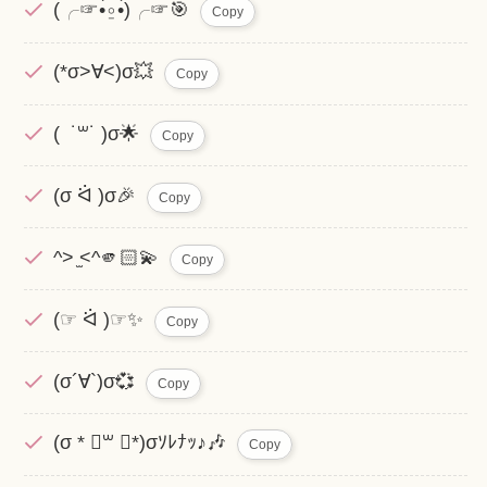
(╭☞•́⍛•̀)╭☞🎯
Copy
(*σ>∀<)σ💥
Copy
( ˙꒳​˙ )σ🌟
Copy
(σ ᐛ )σ🎉
Copy
^> ̫<^🫵🏻💫
Copy
(☞ ᐛ )☞✨
Copy
(σ´∀`)σ💞
Copy
(σ * ॑꒳ ॑*)σｿﾚﾅｯ♪🎶
Copy