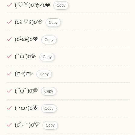
( ♡´³`)σそれ❤️
Copy
(σ≧▽≦)σ🎊
Copy
(σ•̀ω•́)σ💖
Copy
( ´ω`)σ💫
Copy
(σ ^)σ✨
Copy
( ˘ω˘ )σ💭
Copy
( ･ω･)σ🌟
Copy
(σ´-｀)σ💡
Copy