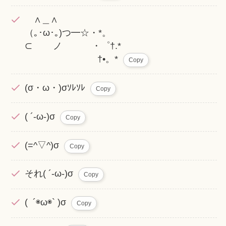
∧＿∧
（｡･ω･｡)つ━☆・*。
⊂ ノ ・゜†.*
†•。*
Copy
(σ・ω・)σｿﾚｿﾚ
Copy
( ´-ω-)σ
Copy
(=^▽^)σ
Copy
それ( ´-ω-)σ
Copy
( ´◉ω◉` )σ
Copy