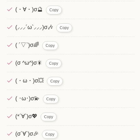
(・∀・)σ🔮
Copy
(⸝⸝⸝´ω`⸝⸝⸝)σ🎶
Copy
( ´▽`)σ🌈
Copy
(σ ^ω^)σ🎇
Copy
(・ω・)σ💥
Copy
( ･ω･)σ💫
Copy
(*´∀`)σ💖
Copy
(σ´∀`)σ🎉
Copy