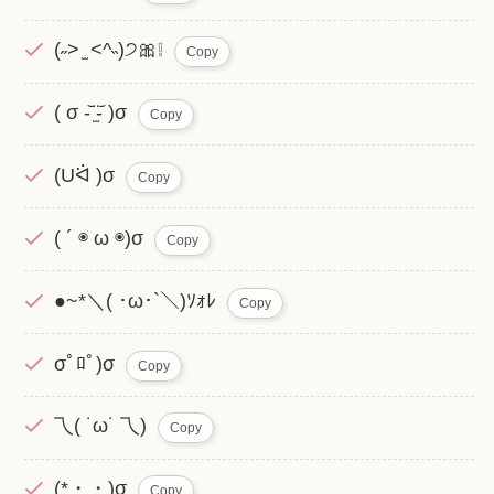
(˶> ̫ <^˵)੭🎀❕
Copy
( σ -᷅ ̫̈-᷄ )σ
Copy
(Uᐛ )σ
Copy
( ´ ◉ ω ◉)σ
Copy
●~*＼( ･ω･`＼)ｿｫﾚ
Copy
σﾟﾛﾟ)σ
Copy
乁( ˙ω˙ 乁)
Copy
(*・・)σ
Copy