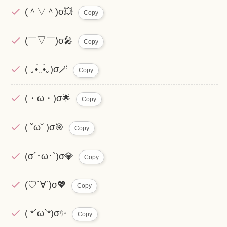
(＾▽＾)σ💥
Copy
(￣▽￣)σ🎤
Copy
( ｡•́‿•̀｡)σ🪄
Copy
(・ω・)σ🌟
Copy
( ˘ω˘ )σ🎯
Copy
(σ´･ω･`)σ💎
Copy
(♡´∀`)σ💖
Copy
( *´ω`*)σ✨
Copy