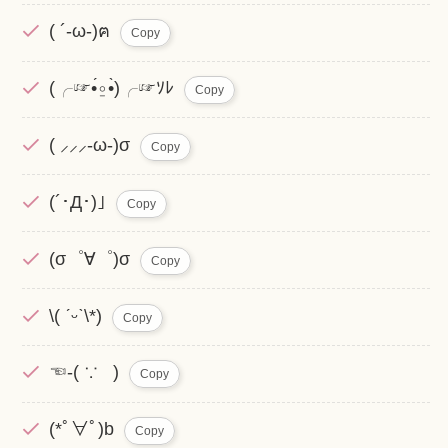
( ´-ω-)ฅ
Copy
(╭☞•́⍛•̀)╭☞ｿﾚ
Copy
( ⸝⸝⸝-ω-)σ
Copy
(´･Д･)｣
Copy
(σ゜∀゜)σ
Copy
\( ˊᵕˋ\*)
Copy
☜-( ∵ )
Copy
(*ﾟ∀ﾟ)b
Copy