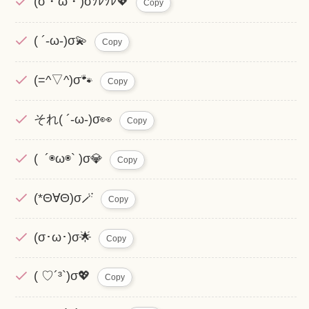
(σ・ω・)σｿﾚｿﾚ💖
Copy
( ´-ω-)σ💫
Copy
(=^▽^)σ🐾
Copy
それ( ´-ω-)σ👀
Copy
( ´◉ω◉` )σ💎
Copy
(*Θ∀Θ)σ🪄
Copy
(σ･ω･)σ🌟
Copy
( ♡´³`)σ💖
Copy