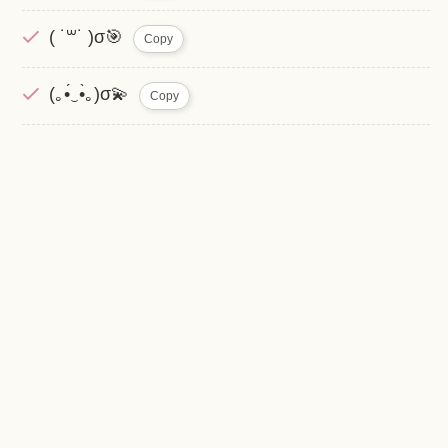
( ˙꒳​˙ )σ🎯
Copy
(｡•́‿•̀｡)σ💫
Copy