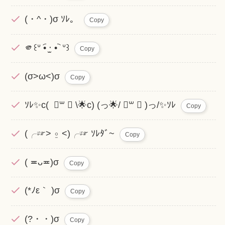
(・^・)σ ｿﾚ。
Copy
🫵꒰ᐡ •︠ ‧̫ •︡ ᐡ꒱
Copy
(σ>ω<)σ
Copy
ｿﾚ✨c( ॑꒳ ॑ \🌟c) (っ🌟/ ॑꒳ ॑ )っ/✨ｿﾚ
Copy
(╭︎☞︎> ⍛︎ <)╭︎☞︎ ｿﾚﾀﾞ~
Copy
( ≖ᴗ≖​)σ
Copy
(*ﾉε｀ )σ
Copy
(?・・)σ
Copy