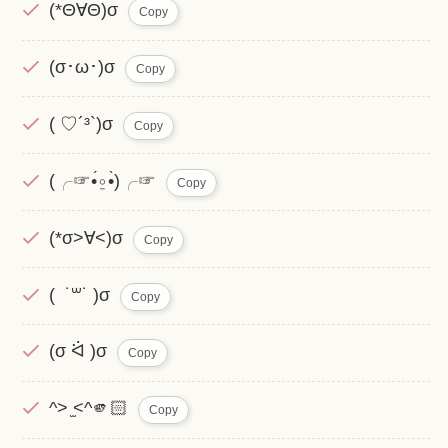
(*Θ∀Θ)σ
Copy
(σ･ω･)σ
Copy
( ♡´³`)σ
Copy
(╭☞•́⍛•̀)╭☞
Copy
(*σ>∀<)σ
Copy
( ˙꒳​˙ )σ
Copy
(σ ᐛ )σ
Copy
^> ̫<^🫵🏻
Copy