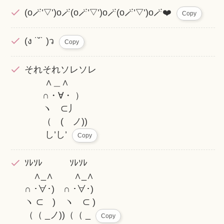
(o🪄’▽’)o🪄(o🪄’▽’)o🪄(o🪄’▽’)o🪄❤️
Copy
(ง ˙˘˙ )ว
Copy
それそれソレソレ
∧＿∧
∩・∀・ ）
ヽ ⊂丿
（ ( ノ))
し’し’
Copy
ｿﾚｿﾚ ｿﾚｿﾚ
∧_∧ ∧_∧
∩ ･∀･) ∩ ･∀･)
ヽ ⊂ ) ヽ ⊂ )
（（ _ノ))（（ _
Copy