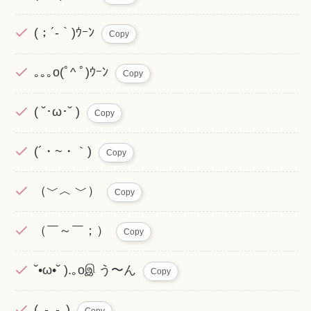
(；´-｀)ｳｰﾝ
Copy
｡｡｡o(ﾟ^ ﾟ)ｳｰﾝ
Copy
( ˘･ω･˘ )
Copy
(´・~・｀)
Copy
（﹀︿ ﹀）
Copy
（￣～￣；）
Copy
˘•ω•˘ ).｡oஇ う〜ん
Copy
(｡-_-｡)
Copy