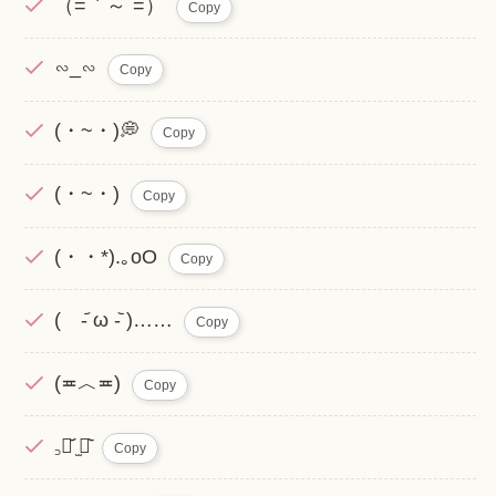
（=｀～´=）
Copy
∽_∽
Copy
(・~・)💭
Copy
(・~・)
Copy
(・・*).｡oO
Copy
( -᷄ ω -᷅ )……
Copy
(≖︿≖)
Copy
꜆⌯᷄ ̫⌯᷅
Copy