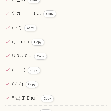
ｳｰﾝ(・ー・)….
Copy
(’～’)
Copy
(。-`ω´-)
Copy
U 0︿ 0 U
Copy
( ¯−¯ )
Copy
‪( -᷅_-᷄ )
Copy
‬⁽⁽ ପ( ･᷄~･᷅ )ଓ ⁾⁾
Copy