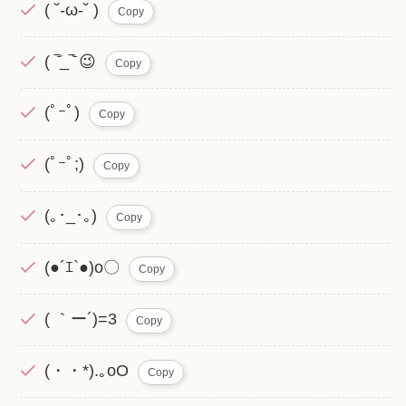
( ˘-ω-˘ )
Copy
( ‾᷄_‾᷅ 😉
Copy
(ﾟｰﾟ)
Copy
(ﾟｰﾟ;)
Copy
(｡･_･｡)
Copy
(●´ｴ`●)o〇
Copy
( ｀ー´)=3
Copy
(・・*).｡oO
Copy