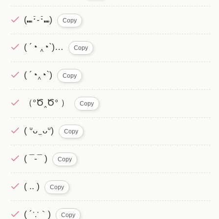
(⑉･̆-･̆⑉)
Copy
( ´◔ ‸◔`)…
Copy
( ´◔‸◔`)
Copy
（°Ծ‸Ծ° ）
Copy
( ᐡᴗ ̫ ᴗᐡ)
Copy
( ¯-¯ )
Copy
( .. )
Copy
( ´∵｀)
Copy