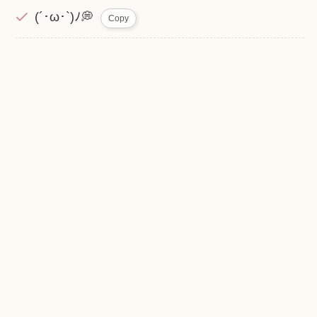
(´･ω･`)ﾉ💭
Copy