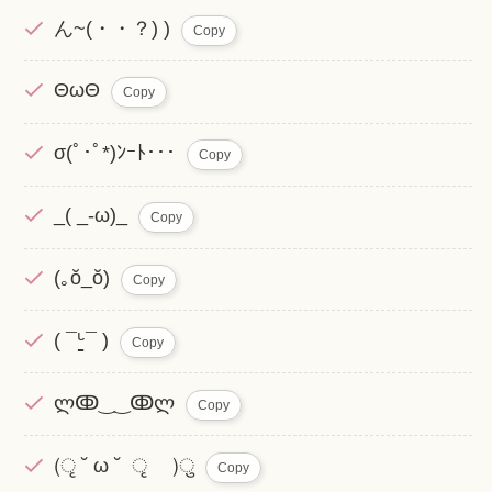
ん~(・・？) )
Copy
ΘωΘ
Copy
σ(ﾟ･ﾟ*)ﾝｰﾄ･･･
Copy
_( _-ω)_
Copy
(｡ŏ_ŏ)
Copy
( ¯ᒡ̱¯ )
Copy
ლↂ‿‿ↂლ
Copy
(ृ ˘ ω ˘ ृ )ु
Copy