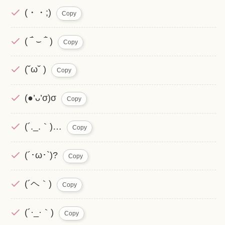
(・・;)
Copy
( ‾́ ⌣ ‾̀ )
Copy
(˘ω˘ )
Copy
(●’ᴗ’σ)σ
Copy
(´._.｀)…
Copy
(´･ω･`)?
Copy
(´ヘ｀)
Copy
(´·_·｀)
Copy