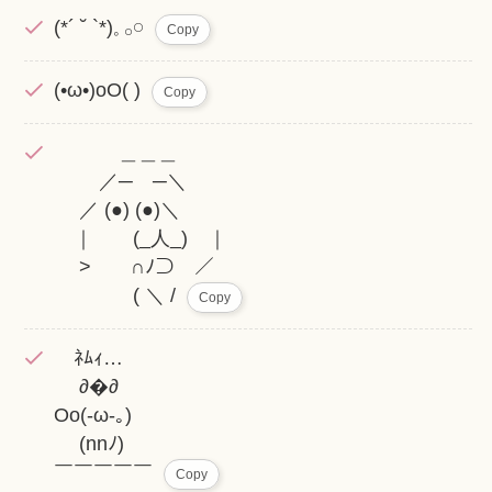
(*´ ˘ `*)𓈒 𓂂𓏸
Copy
(­­•ω•)oO( )
Copy
＿＿＿
／─ ─＼
／ (●) (●)＼
｜ (_人_) ｜
> ∩ﾉ⊃ ／
( ＼ /
Copy
ﾈﾑｨ…
∂�∂
Oo(-ω-｡)
(nnﾉ)
￣￣￣￣￣
Copy