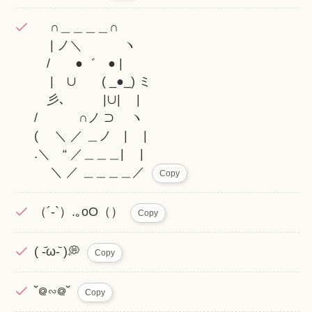
∩＿＿＿＿∩
| ノ＼ ヽ
/ ●゛ ● |
| ∪ ( _●_) ミ
彡､ |∪| |
/ ∩ノ ⊃ ヽ
( ＼ ／ ＿ノ | |
.＼ “ ／＿＿＿| |
＼ ／ ＿＿＿＿／
Copy
（´-`）.｡oO（）
Copy
( -᷄ω-᷅ )💭
Copy
˘᪤∽᪤˘
Copy