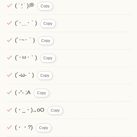
( ˙⍘˙ )💭
Copy
(´･＿･｀)
Copy
(´･~･｀)
Copy
(´･ㅂ･｀)
Copy
(´-ω-｀)
Copy
( -”- ;A
Copy
(・_・).｡oO
Copy
(・・?)
Copy