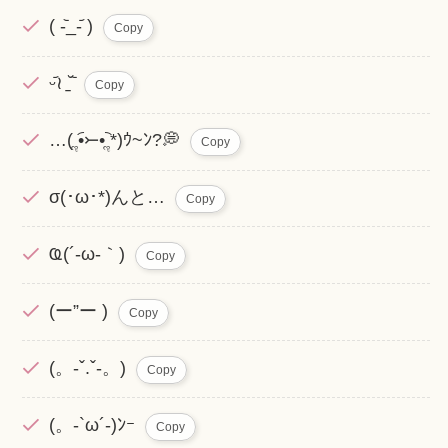
( -᷅_-᷄ )
Copy
ᵕ᷄≀ ̠˘᷅‬
Copy
…( ૢ•︠⤚•︡ ૢ*)ｳ~ﾝ?💭
Copy
σ(･ω･*)んと…
Copy
Ҩ(´-ω-｀)
Copy
(ー”ー )
Copy
(。-ˇ.ˇ-。)
Copy
(。-`ω´-)ﾝｰ
Copy