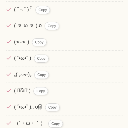
( ˘﹃˘ ) ⁾⁾
Copy
( ᇂ ω ᇂ ).o
Copy
(⚭-⚭ )
Copy
( ˘•ω•˘ )
Copy
‎꜀( ꜆-ࡇ-)꜆
Copy
( ･᷄ὢ･᷅ )
Copy
( ˘•ω•˘ ).｡oஇ
Copy
（´・ω・｀）
Copy