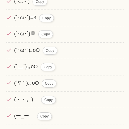
(´-﹏-`)
Copy
(´･ω･`)=3
Copy
(´･ω･`)💭
Copy
(´･ω･`)｡oO
Copy
(´._.`).｡oO
Copy
(´∇｀).｡oO
Copy
(・・。)ゞ
Copy
(ー_ーゞ
Copy