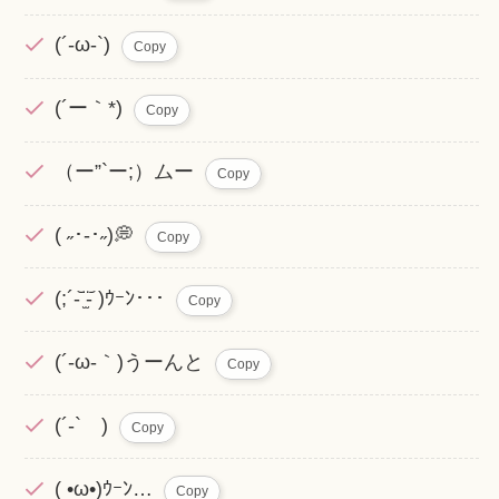
(´-ω-`)
Copy
(´ー｀*)
Copy
（ー”`ー;）ムー
Copy
( ˶･-･˶)💭
Copy
(;´-᷅ ̫̈-᷄ )ｳｰﾝ･･･
Copy
(´-ω-｀)うーんと
Copy
(´-` )
Copy
(­­ •ω•)ｳｰﾝ…
Copy