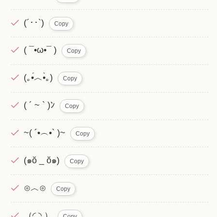
(´･･`)
Copy
( ¯•ω•¯ )
Copy
(｡•́︿•̀｡)
Copy
( ´ ~ ` )ﾝ
Copy
~( ´•︵•` )~
Copy
(๑ŏ _ ŏ๑)
Copy
⊙︿⊙
Copy
（◜ ̯◝ ）
Copy