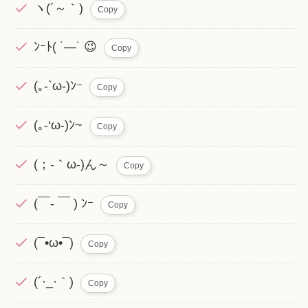
ヽ(´～｀)
Copy
ﾝｰﾄ( ˙―˙ 😉
Copy
(｡-`ω-)ﾝｰ
Copy
(｡-‘ω-)ﾝ~
Copy
(；-｀ω-)ん～
Copy
(￣- ￣ ) ﾝｰ
Copy
(¯•ω•¯)
Copy
(´·_·｀)
Copy