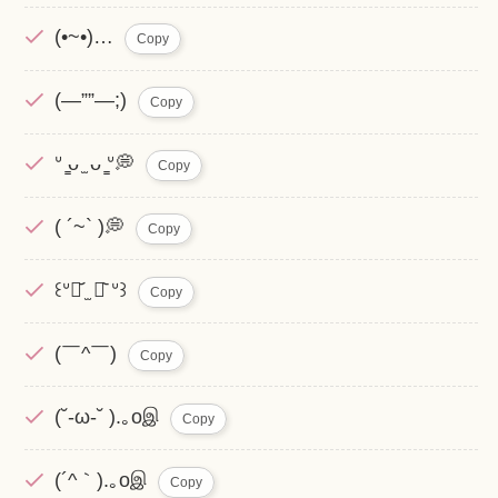
(•~•)…
Copy
(―””―;)
Copy
ᐡ ̳ᴗ ̫ ᴗ ̳ᐡ💭
Copy
( ´~` )💭
Copy
꒰ᐡ⌯᷄︎ ̫ ⌯᷅︎ ᐡ꒱
Copy
(￣^￣)
Copy
(˘-ω-˘ ).｡oஇ
Copy
(´^｀).｡oஇ
Copy