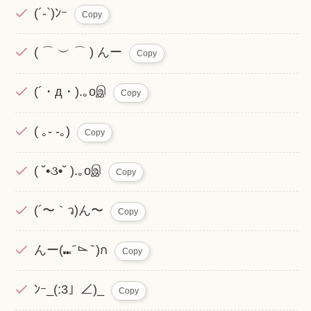
(´-`)ﾝｰ
Copy
( ⌒ ︶ ⌒ ) んー
Copy
(´・д・).｡oஇ
Copy
( ｡- -｡)
Copy
( ˘•૩•˘ ).｡oஇ
Copy
(´〜｀ว)ん〜
Copy
んー(⑉ ᷄ ⌳ ᷅ )ก
Copy
ﾝｰ_(:3」∠)_
Copy