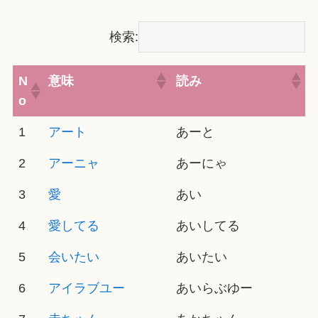
検索:
N
意味
読み
o
1
アート
あーと
2
アーニャ
あーにゃ
3
愛
あい
4
愛してる
あいしてる
5
会いたい
あいたい
6
アイラブユー
あいらぶゆー