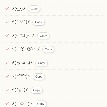
⚡(•̀_•́)⚡
Copy
⚡( ﾟ∀ﾟ)⚡
Copy
⚡(╯°□°)╯⚡
Copy
⚡(╯⦿_⦿)╯⚡
Copy
⚡(っ´ω`c)⚡
Copy
⚡( *´꒳`*)⚡
Copy
⚡( ´⍛` )⚡
Copy
⚡( ´°ω°` )⚡
Copy