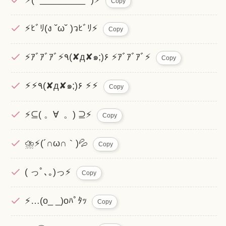
Copy
⚡ﾋﾞﾘ(ง ˘ω˘ )วﾋﾞﾘ⚡
Copy
⚡️ｱﾞｱﾞｱﾞ⚡️٩(✘д✘๑;)۶ ⚡️ｱﾞｱﾞｱﾞ⚡️
Copy
⚡︎⚡︎٩(✘д✘๑;)۶ ⚡︎⚡︎
Copy
⚡️⊆( 。∀ 。) ⊇⚡️
Copy
⛈️⚡(´∩ω∩｀)💦
Copy
( っﾟ､｡)っ⚡️
Copy
⚡️…(o_ _)oﾊﾟﾀｯ
Copy