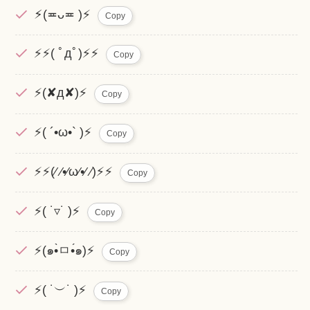
⚡︎(≖ᴗ≖ )⚡
Copy
⚡⚡( ﾟдﾟ)⚡⚡
Copy
⚡(✘д✘)⚡
Copy
⚡( ´•ω•` )⚡
Copy
⚡⚡(⁄ ⁄•⁄ω⁄•⁄ ⁄)⚡⚡
Copy
⚡( ˙▿˙ )⚡
Copy
⚡(๑•̀ㅁ•́๑)⚡
Copy
⚡( ˙︶˙ )⚡
Copy