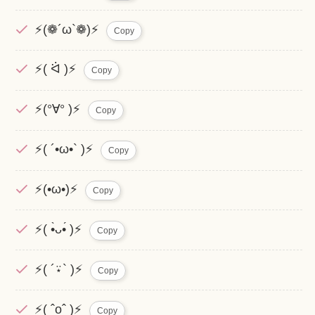
⚡(❁´ω`❁)⚡
Copy
⚡( ᐛ )⚡
Copy
⚡(°∀° )⚡
Copy
⚡( ´•ω•` )⚡
Copy
⚡(•ω•)⚡
Copy
⚡( •̀ᴗ•́ )⚡
Copy
⚡( ´⍣` )⚡
Copy
⚡( ˆoˆ )⚡
Copy