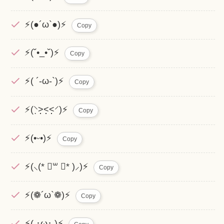
⚡(●´ω`●)⚡
Copy
⚡(˘•_•˘)⚡
Copy
⚡( ´-ω-`)⚡
Copy
⚡(⸌̣˃̣̣̣̣̣̣̣̣̣̣̣̣̣˂̣̣̣̣̣̣̣̣̣̣˂̣̣̣̣̣⸍)⚡
Copy
⚡(•ᵕ•)⚡
Copy
⚡(⸜(* ॑꒳ ॑* )⸝)⚡
Copy
⚡(❁´ω`❁)⚡
Copy
⚡( ･ω･ )⚡