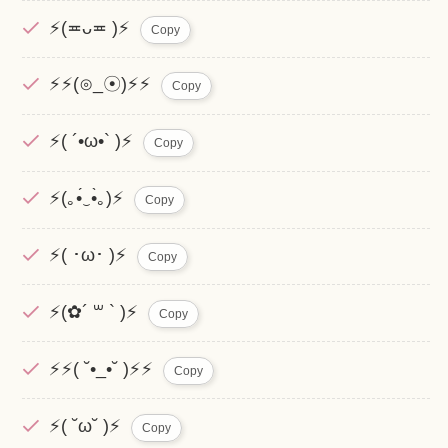
⚡️(≖ᴗ≖ )⚡️
Copy
⚡⚡(⊙_☉)⚡⚡
Copy
⚡( ´•ω•` )⚡
Copy
⚡(｡•́‿•̀｡)⚡
Copy
⚡( ･ω･ )⚡
Copy
⚡(✿´ ꒳ ` )⚡
Copy
⚡⚡( ˘•_•˘ )⚡⚡
Copy
⚡( ˘ω˘ )⚡
Copy