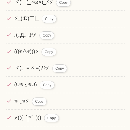
ヾ(⌒(_×ω×)_⚡️⚡️
Copy
⚡️_(:D)￣|_
Copy
꜀(｡Д​｡ ꜆)꜄⚡️
Copy
(((⊗△⊗)))⚡️
Copy
ヾ(。≡ × ≡)ﾉｼ⚡️
Copy
(U𖦹 ·̫ 𖦹U)
Copy
𖦹 ̫ 𖦹⚡️
Copy
⚡️((( ´ཫ` )))
Copy