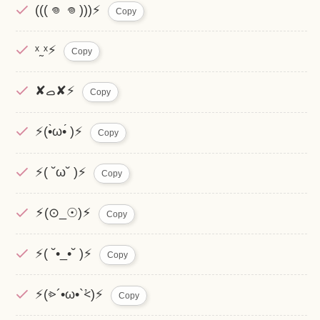
((( 𖦹 𖦹 )))⚡️
Copy
ˣ˷ˣ⚡️
Copy
‎✘ࡇ✘⚡️
Copy
⚡(•̀ω•́ )⚡
Copy
⚡( ˘ω˘ )⚡
Copy
⚡︎(⊙_☉)⚡︎
Copy
⚡( ˘•_•˘ )⚡
Copy
⚡️(⩺´•ω•`⩻)⚡️
Copy