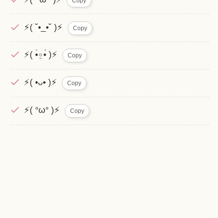
Copy
⚡( ˘•_•˘ )⚡
Copy
⚡( •̀⍛•́ )⚡
Copy
⚡( •ᴗ• )⚡
Copy
⚡( °ω° )⚡
Copy