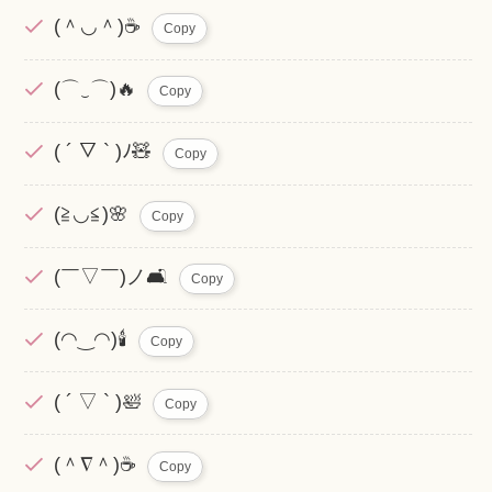
(＾◡＾)☕
Copy
(⌒‿⌒)🔥
Copy
( ´ ▽ ` )ﾉ🧸
Copy
(≧◡≦)🌸
Copy
(￣▽￣)ノ🛋️
Copy
(◠‿◠)🕯️
Copy
( ´ ▽ ` )🛀
Copy
(＾∇＾)☕
Copy