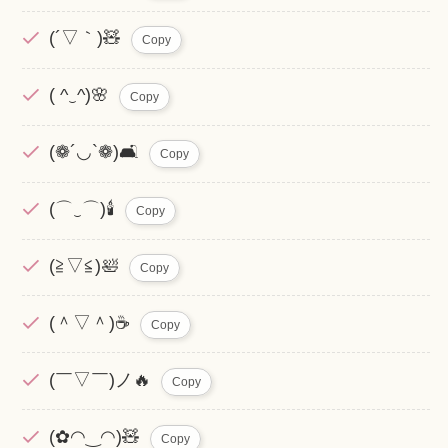
(´▽｀)🧸
Copy
( ^‿^)🌸
Copy
(❁´◡`❁)🛋️
Copy
(⌒‿⌒)🕯️
Copy
(≧▽≦)🛀
Copy
(＾▽＾)☕
Copy
(￣▽￣)ノ🔥
Copy
(✿◠‿◠)🧸
Copy