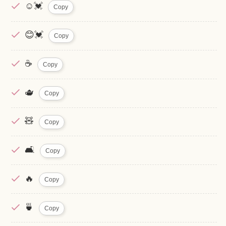
☺️💓
Copy
😊💓
Copy
☕
Copy
🫖
Copy
🧸
Copy
🛋️
Copy
🔥
Copy
🍵
Copy