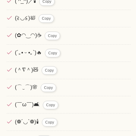
( ^_^)／🕯️
Copy
(≧◡≦)🛀
Copy
(✿◠‿◠)☕
Copy
(´｡• ᵕ •｡`)🔥
Copy
(＾∇＾)🧸
Copy
(⌒‿⌒)🌸
Copy
(￣ω￣)🛋️
Copy
(❁´◡`❁)🕯️
Copy