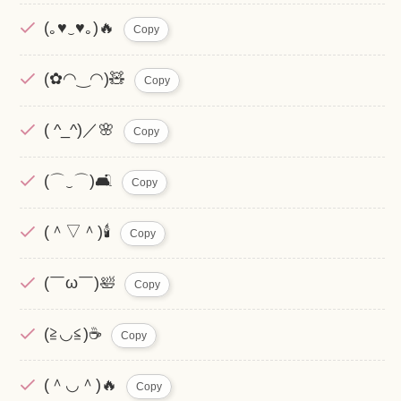
(｡♥‿♥｡)🔥
Copy
(✿◠‿◠)🧸
Copy
( ^_^)／🌸
Copy
(⌒‿⌒)🛋️
Copy
(＾▽＾)🕯️
Copy
(￣ω￣)🛀
Copy
(≧◡≦)☕
Copy
(＾◡＾)🔥
Copy