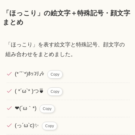
「ほっこり」の絵文字＋特殊記号・顔文字
まとめ
「ほっこり」を表す絵文字と特殊記号、顔文字の
組み合わせをまとめました。
(*ˊ˘ˋ*)ﾎｯｺﾘ🎶
Copy
( *´ω`* )つ🍵
Copy
❤(´ω｀*)
Copy
(っ´ω`c)✨
Copy