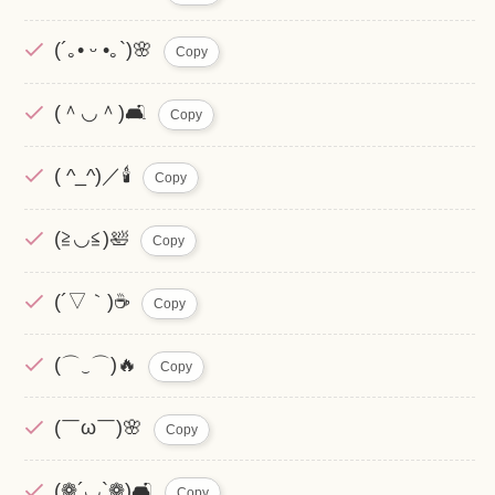
(´｡• ᵕ •｡`)🌸
Copy
(＾◡＾)🛋️
Copy
( ^_^)／🕯️
Copy
(≧◡≦)🛀
Copy
(´▽｀)☕
Copy
(⌒‿⌒)🔥
Copy
(￣ω￣)🌸
Copy
(❁´◡`❁)🛋️
Copy