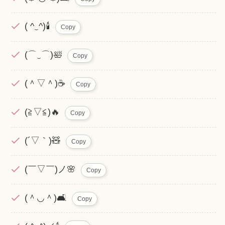
( ^‿^)🕯️
Copy
(⌒‿⌒)🛀
Copy
(＾▽＾)☕
Copy
(≧▽≦)🔥
Copy
(´▽｀)🧸
Copy
(￣▽￣)ノ🌸
Copy
(＾◡＾)🛋️
Copy