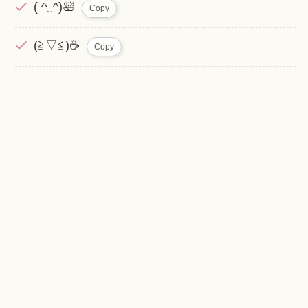
( ^‿^)🛀
Copy
(≧▽≦)☕
Copy