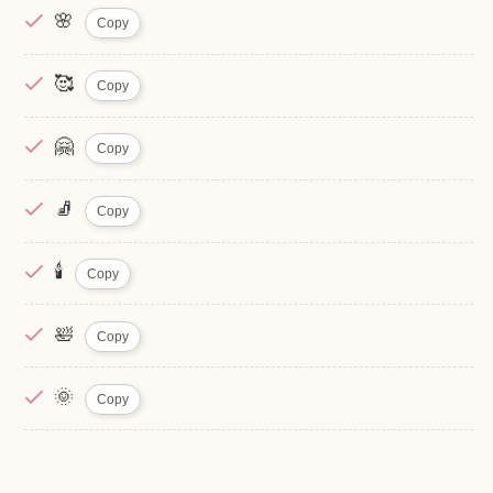
🌸
Copy
🥰
Copy
🤗
Copy
🧦
Copy
🕯️
Copy
🛀
Copy
🌞
Copy