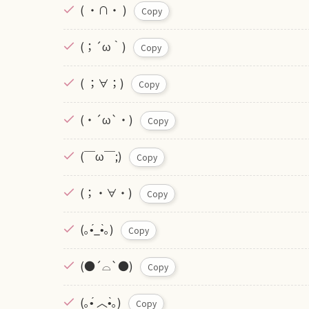
( ・∩・ )
Copy
(；´ω｀)
Copy
( ；∀；)
Copy
(・´ω`・)
Copy
(￣ω￣;)
Copy
(；・∀・)
Copy
(｡•́_•̀｡)
Copy
(●´⌓`●)
Copy
(｡•́ ︿•̀｡)
Copy