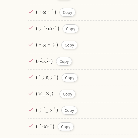
(・ω・`)
Copy
(；´･ω･`)
Copy
(・ω・；)
Copy
(｡•́︿•̀｡)
Copy
(´；д；`)
Copy
(×_×;）
Copy
(；´_ゝ`)
Copy
( ´-ω-`)
Copy