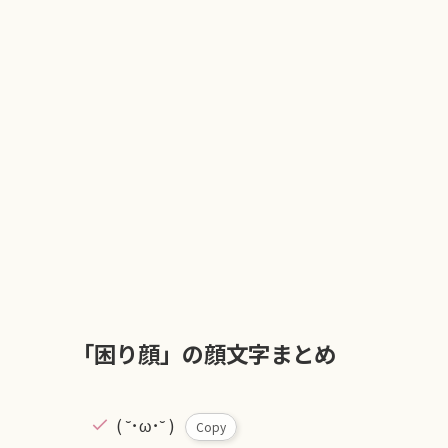
「困り顔」の顔文字まとめ
( ˘･ω･˘ )
Copy