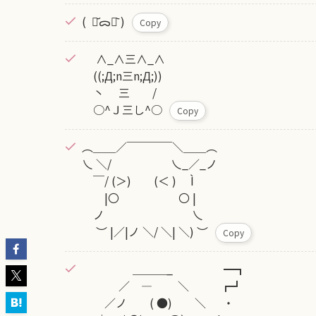
( ･᷄ᯅ･᷅ )
Copy
∧_∧三∧_∧
((;Д;n三n;Д;))
丶 三 /
○^Ｊ三し^○
Copy
︵＿＿／￣￣￣￣＼＿＿︵
乀 ＼/ 乀_／_ノ
￣/ (＞) (＜ ) Ì
|〇 〇 |
ノ 乀
︶ |／|ノ ＼/ ＼| ＼) ︶
Copy
＿＿＿_ ━┓
／ ― ＼ ┏┛
／ノ ( ●) ＼ ・