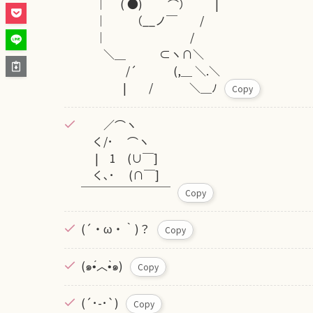
｜ ( ●) ⌒） |
｜ （__ノ￣ /
｜ /
＼＿ ⊂ヽ∩＼
/´ (,＿ ＼.＼
| / ＼＿ﾉ
Copy
／⌒ヽ
く/･ ⌒ヽ
| 1 (∪￣]
く､･ (∩￣]
￣￣￣￣￣￣￣￣
Copy
(´・ω・｀)？
Copy
(๑•́︿•̀๑)
Copy
(´･-･`)
Copy