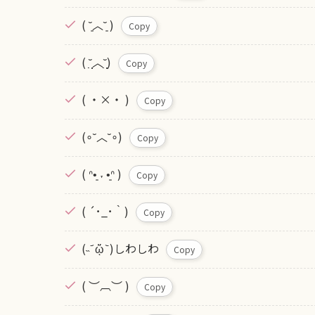
( ˘͈︿˘͈ )
Copy
( ˘̩̩̩̣̣̣︿˘̩̩̩̣̣̣)
Copy
( ・×・ )
Copy
(∘˘︿˘∘)
Copy
( ᐢ•͈ ˕ •͈ᐢ )
Copy
( ´･_･｀)
Copy
(˵ ᷄ ᾥ ᷅ )しわしわ
Copy
( ︶︹︶ )
Copy