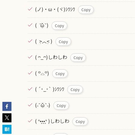
(ノ)・ω・(ヾ)ｼﾜｼﾜ
Copy
( ᷄ᾥ ᷅ )
Copy
( ˃̣̣̣̣̣̣︿˂̣̣̣̣̣̣ )
Copy
( ᴖ_ᴖ)しわしわ
Copy
( ꒪⌓꒪)
Copy
( ´･_･` )ｼﾜｼﾜ
Copy
(˵ ᷄ ᾥ ᷅ ˵)
Copy
( ᐡ•̥•̥•̥ᐡ )しわしわ
Copy