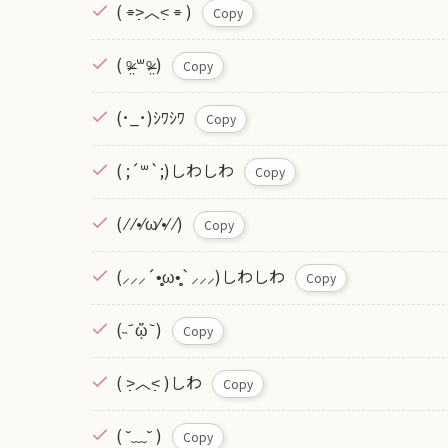
( ⌯˃̣̣̣̣̣̣︿˂̣̣̣̣̣ ⌯ )
Copy
( ᵒ̴̶̷̤ ꒳ᵒ̴̶̷̤ )
Copy
(･_･)ｼﾜｼﾜ
Copy
( ;´꒳`;)しわしわ
Copy
( ⁄ ⁄•⁄ω⁄•⁄ ⁄)
Copy
(⸝⸝⸝´•̥̥̥ω•̥̥̥`⸝⸝⸝)しわしわ
Copy
(˵ ᷄ ᾥ ᷅ )
Copy
( ˃̣̣̣̣̣̣︿˂̣̣̣̣̣ )しわ
Copy
( ˘﹏˘ )
Copy