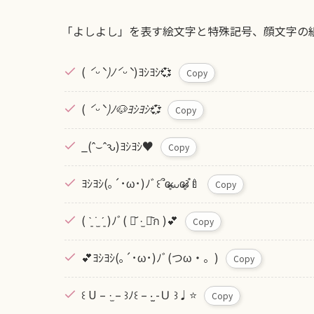
「よしよし」を表す絵文字と特殊記号、顔文字の
(
ˊᵕˋ)ﾉˊᵕˋ
)ﾖｼﾖｼ💞
Copy
(
ˊᵕˋ)ﾉ🐶ﾖｼﾖｼ💞
Copy
_(ˆ⌣ˆԅ)ﾖｼﾖｼ♥️
Copy
ﾖｼﾖｼ(｡´･ω･)ﾉﾞ꒰՞ɞ̴̶̷̥⩊ɞ̴̶̷̥꒱֯🍼︎
Copy
( ˋ͈ ˙̫ ˊ͈ )ﾉﾞ( ⌯᷄ ·̫ ⌯᷅ก )💕
Copy
💕ﾖｼﾖｼ(｡´･ω･)ﾉﾞ(つω・。)
Copy
꒰ U – ·̫ – ꒱ﾉ꒰ – ‧̫ -Ｕ ꒱♩⭐️
Copy