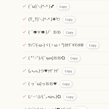
(´ω)＼(^-^ )💕
Copy
(T_T)＼(^-^ )🌟💘
Copy
( ´👁∀👁 )ﾉ゛ﾖｼﾖｼ
Copy
ｳﾝ♡(-ω-)ヾ(・ω・*)ﾖｸﾃﾞｷﾏｼﾀ🌸
Copy
( *ˊᵕˋ)ﾉ(´•̥ω•̥)ﾖｼﾖｼ💞
Copy
(｡•ᴗ•｡)つ💗ﾅﾃﾞﾅﾃﾞ
Copy
( っ´ω)っﾖｼﾖｼ💗
Copy
(˶ᵔ ᵕ ᵔ˶)ﾉ(´｡•ω•｡)💞
Copy