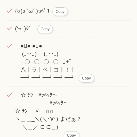
ﾊﾗ(ง ˘ω˘ )วﾍﾟｺ
Copy
(‘¬’ )ｸﾞｰ
Copy
●󾔏● ●󾓑●
(｡･･｡) (｡･･｡)
─〇─〇─〇─〇─󾬚+ﾟ
八┃ラ┃ペ┃コ┃！┃
━┛━┛━┛━┛━┛
Copy
☆ ﾁﾝ ﾊﾗﾍｯﾀ～
ﾊﾗﾍｯﾀ～
☆ ﾁﾝ 〃 ∩∩
ヽ＿＿_＼(＼･∀･) まだぁ？
＼＿／ ⊂ ⊂＿)
￣￣￣￣￣￣￣
Copy