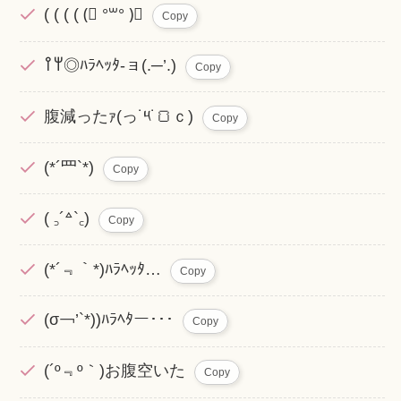
( ( ( ( (⃔ °‪꒳​° )⃕
Copy
‎𐩢𐩺◎ﾊﾗﾍｯﾀ-ョ(.─’.)
Copy
腹減ったｧ(っ˙༥˙🍞ｃ)
Copy
(*´罒`*)
Copy
( ꜆´꒫`꜀)
Copy
(*´﹃｀*)ﾊﾗﾍｯﾀ…
Copy
(σ￢’`*))ﾊﾗﾍﾀー･･･
Copy
(´º﹃º｀)お腹空いた
Copy