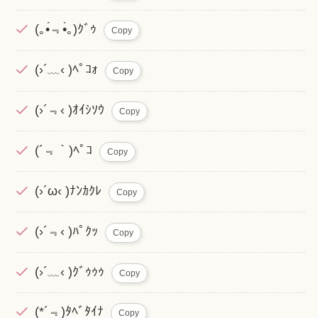
(｡•́﹃•̀｡)ｸﾞｩ
Copy
(›´﹏‹ )ﾍﾟｺｫ
Copy
(›´﹃‹ )ｵｲｼｿｳ
Copy
(´﹃｀)ﾍﾟｺ
Copy
(›´ω‹ )ﾅﾝｶｸﾚ
Copy
(›´﹃‹ )ﾊﾟｸｯ
Copy
(›´﹏‹ )ｸﾞｩｩｩ
Copy
(*´﹃)ﾀﾍﾞﾀｲﾅ
Copy