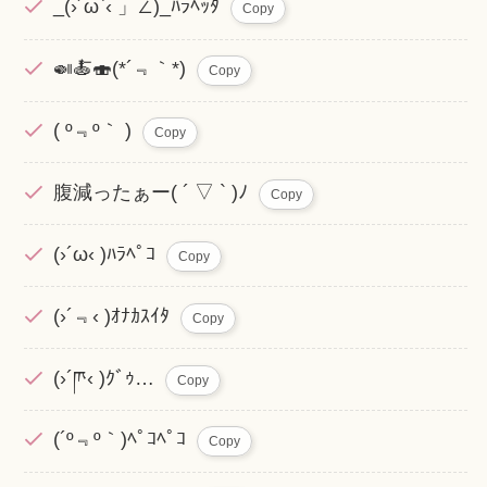
_(›´ω`‹ 」∠)_ﾊﾗﾍｯﾀ
Copy
🍛🍝🍣(*´﹃｀*)
Copy
( º﹃º｀ )
Copy
腹減ったぁー( ´ ▽ ` )ﾉ
Copy
(›´ω‹ )ﾊﾗﾍﾟｺ
Copy
(›´﹃‹ )ｵﾅｶｽｲﾀ
Copy
(›´ཫ‹ )ｸﾞｩ…
Copy
(´º﹃º｀)ﾍﾟｺﾍﾟｺ
Copy