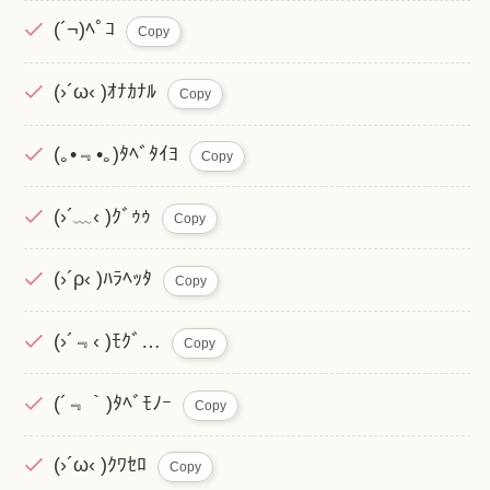
(´¬)ﾍﾟｺ
Copy
(›´ω‹ )ｵﾅｶﾅﾙ
Copy
(｡•﹃•｡)ﾀﾍﾞﾀｲﾖ
Copy
(›´﹏‹ )ｸﾞｩｩ
Copy
(›´ρ‹ )ﾊﾗﾍｯﾀ
Copy
(›´﹃‹ )ﾓｸﾞ…
Copy
(´﹃｀)ﾀﾍﾞﾓﾉｰ
Copy
(›´ω‹ )ｸﾜｾﾛ
Copy