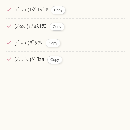
(›´﹃‹ )ﾓｸﾞﾓｸﾞｯ
Copy
(›´ω‹ )ｵﾅｶｽｲﾀﾖ
Copy
(›´﹃‹ )ﾊﾟｸｯｯ
Copy
(›´﹏`‹ )ﾍﾟｺｫｫ
Copy