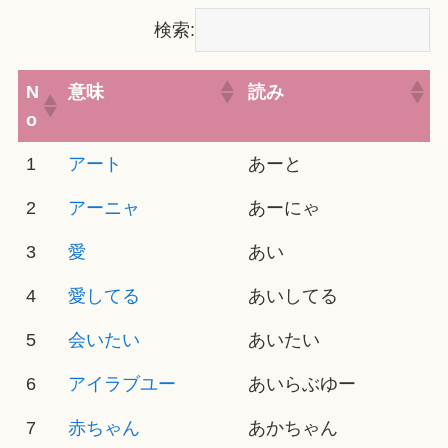
検索:
N
意味
読み
o
1
アート
あーと
2
アーニャ
あーにゃ
3
愛
あい
4
愛してる
あいしてる
5
会いたい
あいたい
6
アイラブユー
あいらぶゆー
7
赤ちゃん
あかちゃん