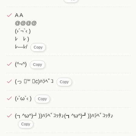
A A
@@@@
(›´¬`‹ )
ﾚ ﾚ )
ﾚ—ﾚ/
Copy
(^¬^)
Copy
(っ ॑꒳ ॑c)ﾊﾗﾍﾟｺ
Copy
(›´ω`‹ )
Copy
(┓^ω^)┛))ﾊﾗﾍﾟｺｯﾀ♪(┓^ω^)┛))ﾊﾗﾍﾟｺｯﾀ♪
Copy