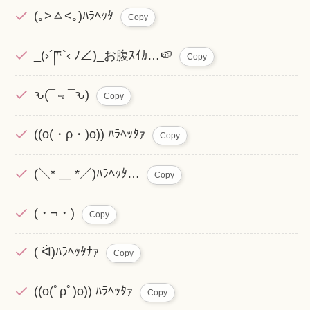
(｡>ㅿ<｡)ﾊﾗﾍｯﾀ
Copy
_(›´ཫ`‹ ﾉ∠)_お腹ｽｲｶ…🍉
Copy
ԅ(¯﹃¯ԅ)
Copy
((o(・ρ・)o)) ﾊﾗﾍｯﾀｧ
Copy
(＼* ＿ *／)ﾊﾗﾍｯﾀ…
Copy
(・¬・)
Copy
( ᐛ)ﾊﾗﾍｯﾀﾅｧ
Copy
((o(ﾟρﾟ)o)) ﾊﾗﾍｯﾀｧ
Copy