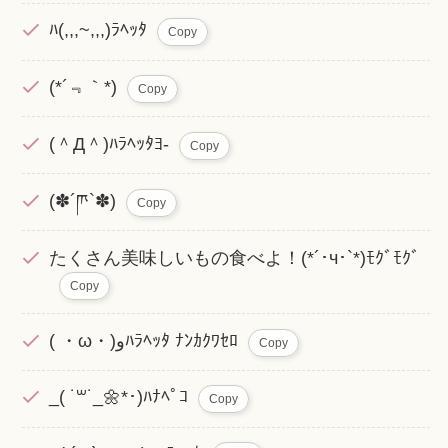
ﾊ(,,,~,,,)ﾗﾍｯﾀ
Copy
(*´﹃｀*)
Copy
(＾Д＾)ﾊﾗﾍｯﾀﾖ-
Copy
(✽´ཫ`✽)
Copy
たくさん美味しいもの食べよ！(*´･ч･`*)ﾓｸﾞﾓｸﾞ
Copy
( ・ω・)وﾊﾗﾍｯﾀ ﾅﾝｶｸﾜｾﾛ
Copy
_( ˙꒳​˙_🌼*･)ﾊﾅﾍﾟｺ
Copy