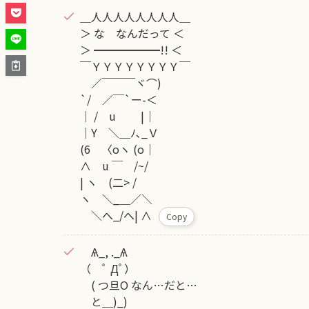
＿人人人人人人人人＿
＞ な なんだって ＜
＞ ━━━━━━!! ＜
￣ＹＹＹＹＹＹＹＹ￣
／￣￣￣ヾ⌒)
`/ ／￣`ー-＜
｜ / u |｜
｜Y ＼＿ﾉ､_Ｖ
(6 〈oヽ (o｜
∧ u ￣ /~/
| ヽ (二> /
ヽ ＼_＿／＼
＼へ_/へ| ∧
Copy
Ѧ_, ._Ѧ
（ ﾟ Дﾟ）
( つ旦O なん…だと…
と＿)_)