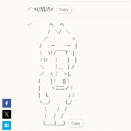
٩(//̀Д/́/)۶
Copy
ヘ ヘ
/ ＼/ ＼
／ ヽ
/ ー ー |
｜ ∪ /￣￣T |
｜∪ ｜ | |
＼ ｜＿ | ノ
／ ヽ｜ ヽ|、
( |｜ ||｜
| ヽ二二ノ｜
| L ｣｜
ヽ＿ﾉ (_/
｜ / /
｜ / /
(＿＿)＿_)
Copy