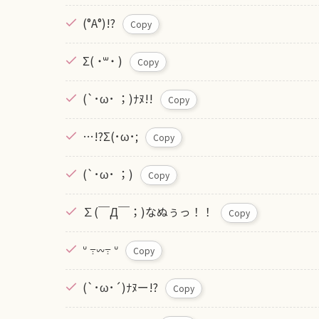
(°A°)!?
Copy
Σ( ˙꒳​˙ )
Copy
(`･ω･ ；)ﾅﾇ!!
Copy
…!?Σ(･ω･;
Copy
(`･ω･ ；)
Copy
∑(￣Д￣；)なぬぅっ！！
Copy
ᐡ ߹𖥦߹ ᐡ
Copy
(`･ω･´)ﾅﾇー!?
Copy