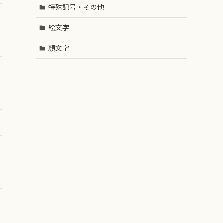
特殊記号・その他
絵文字
顔文字