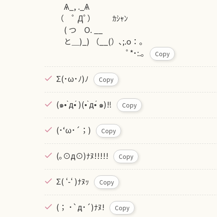
Ѧ_, ._Ѧ
（ ﾟ Дﾟ） ｶｼｬﾝ
( つ O. __
と＿)_) （__(）､;.o：。
ﾟ*･:.｡
Copy
Σ(･ω･ﾉ)ﾉ
Copy
(๑• ̀д•́ )(• ̀д•́ ๑)‼️
Copy
(･‘ω･´；)
Copy
(｡⊙д⊙)ﾅﾇ!!!!!
Copy
Σ( ‘-‘ )ﾅﾇｯ
Copy
(； ･`д･´)ﾅﾇ!
Copy