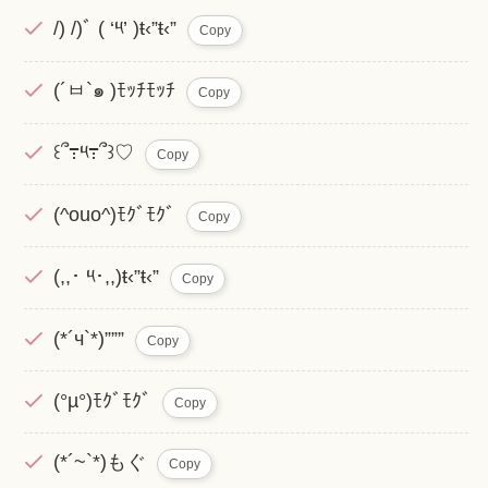
/) /)ﾞ ( ‘༥’ )ŧ‹”ŧ‹”
Copy
(´ㅂ`๑ )ﾓｯﾁﾓｯﾁ
Copy
꒰՞߹༥߹՞꒱♡
Copy
(^ouo^)ﾓｸﾞﾓｸﾞ
Copy
(,,･ ༥･,,)ŧ‹”ŧ‹”
Copy
(*´ч`*)”””
Copy
(°µ°)ﾓｸﾞﾓｸﾞ
Copy
(*´~`*)もぐ
Copy