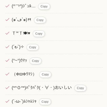
(^￢^)ｼﾞｭﾙ…
Copy
(๑´ڡ`๑)🍴
Copy
Ｔ꒳Ｔ🍽♥
Copy
(´౿`)✧
Copy
(°~°)ｳﾏｯ
Copy
（ФϖФｳﾏｼ）
Copy
(*^Ｏ^*)ﾊﾟｸﾊﾟｸ(・∀・)おいしい
Copy
(´-ω-`)ﾑｼｬﾑｼｬ
Copy