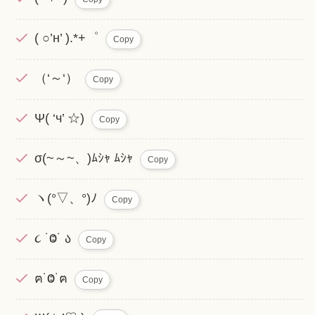
( ○’н’ ).*+゜
Copy
（‘～‘）
Copy
Ψ( ‘ч’ ☆)
Copy
σ(~～~、)ﾑｼｬ ﾑｼｬ
Copy
ヽ(°▽、°)ﾉ
Copy
૮ ˙Ⱉ˙ ა
Copy
ฅ˙Ⱉ˙ฅ
Copy