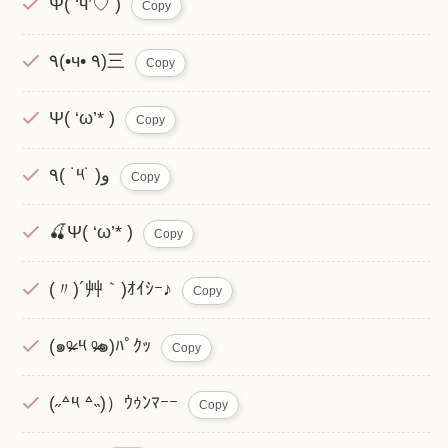
Ψ( ‘ч’♡ )
Copy
٩(•ч• ٩)三
Copy
Ψ( ‘ω’* )
Copy
٩( ˙༥˙ )و
Copy
🍒Ψ( ‘ω’* )
Copy
(〃)´艸｀)ｵｲｼｰ♪
Copy
(๑ᵒ̴̶̷ ༥ ᵒ̴̶̷๑)ﾊﾟｸｯ
Copy
(˶꒫༥ ꒫˵)）ｳｩﾝﾏｰｰ
Copy