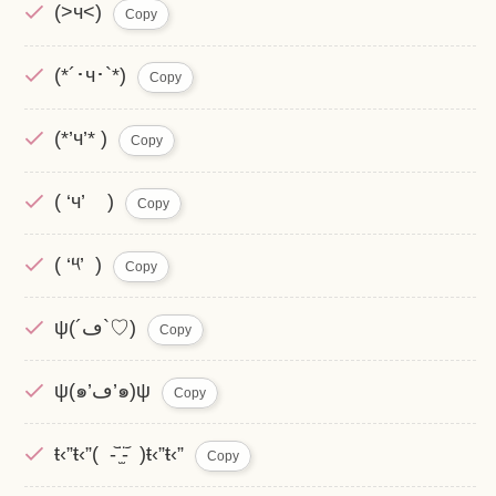
(>ч<)
Copy
(*´･ч･`*)
Copy
(*’ч’* )
Copy
( ‘ч’ )
Copy
( ‘༥’ )
Copy
ψ(´ڡ`♡)
Copy
ψ(๑’ڡ’๑)ψ
Copy
ŧ‹”ŧ‹”( -᷅ ̫̈-᷄ )ŧ‹”ŧ‹”
Copy