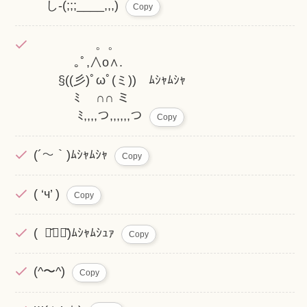
し-(;;;____,,,)
Copy
。。
｡ﾟ,∧o∧.
§((彡)ﾟωﾟ(ミ)) ﾑｼｬﾑｼｬ
ﾐ ∩∩ ミ
ﾐ,,,,つ,,,,,,つ
Copy
(´～｀)ﾑｼｬﾑｼｬ
Copy
( ‘ч’ )
Copy
( ･᷄⤙･᷅)ﾑｼｬﾑｼｭｧ
Copy
(^〜^)
Copy