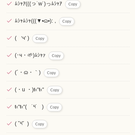
ﾑｼｬｱ(((っ˙w˙)っﾑｼｬｱ
Copy
ﾑｼｬﾑｼｬ(((▼•ɷ•): ,
Copy
( ‘ч’ )
Copy
(･ч・🌱)ﾑｼｬｧ
Copy
(´・ɷ・｀)
Copy
(・u ・)ŧ‹”ŧ‹”
Copy
ŧ‹”ŧ‹”( ˙༥˙ )
Copy
( ˘༥˘ )
Copy