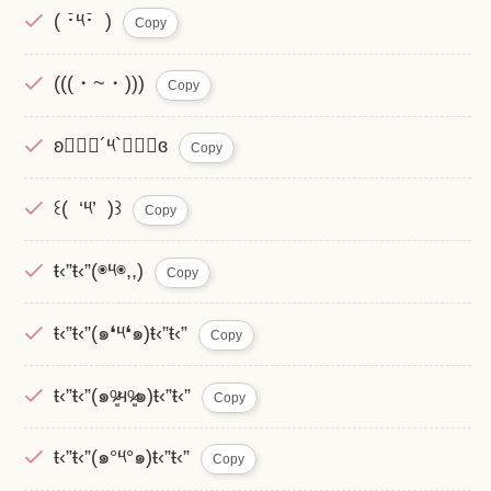
( ･̆༥･̆ )
Copy
(((・~・)))
Copy
ʚ๑⃙⃘´༥`๑⃙⃘ɞ
Copy
‪꒰( ‘༥’ )꒱
Copy
ŧ‹”ŧ‹”(◉༥◉,,)
Copy
ŧ‹”ŧ‹”(๑❛༥❛๑)ŧ‹”ŧ‹”
Copy
ŧ‹”ŧ‹”(๑ᵒ̴̷͈чᵒ̴̷͈๑)ŧ‹”ŧ‹”
Copy
ŧ‹”ŧ‹”(๑°༥°๑)ŧ‹”ŧ‹”
Copy