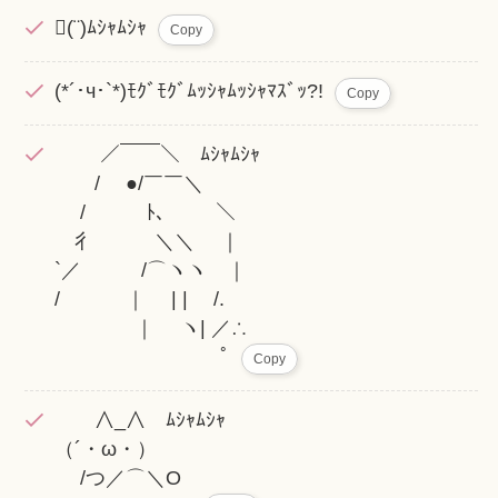
(¨)ﾑｼｬﾑｼｬ
Copy
(*´･ч･`*)ﾓｸﾞﾓｸﾞﾑｯｼｬﾑｯｼｬﾏｽﾞｯ?!
Copy
／￣￣＼ ﾑｼｬﾑｼｬ
/ ●/￣￣＼
/ ﾄ、 ＼
彳 ＼＼ ｜
`／ /⌒ヽヽ ｜
/ ｜ | | /.
｜ ヽ| ／∴
ﾟ
Copy
∧_∧ ﾑｼｬﾑｼｬ
（´・ω・）
/つ／⌒＼O