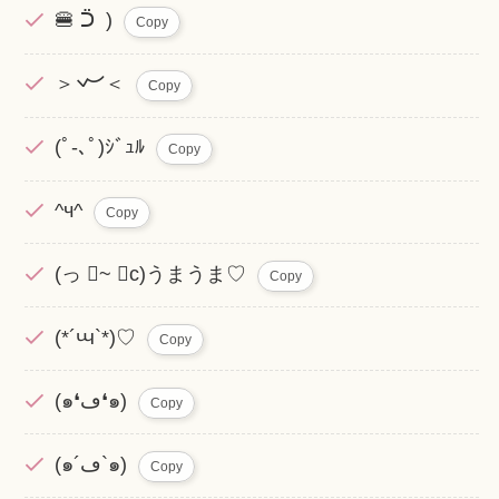
🍔 ᑒ )
Copy
＞𐋣＜
Copy
(ﾟ-､ﾟ)ｼﾞｭﾙ
Copy
^ч^
Copy
(っ ॑~ ॑c)うまうま♡
Copy
(*´ꚇ`*)♡
Copy
(๑❛ڡ❛๑)
Copy
(๑´ڡ`๑)
Copy